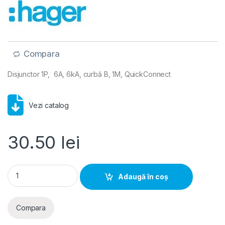
Compara
Disjunctor 1P, 6A, 6kA, curbă B, 1M, QuickConnect
Vezi catalog
30.50
lei
Hager MCB- Disjunctor 1P, 6A, 6kA, curba B, 1M, QuickConnec
Adaugă în coș
Compara