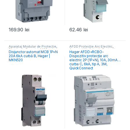
169.90
lei
62.46
lei
Aparataj Modular de Protecție
,
AFDD Protecție Arc Electric
,
Distribuția Energiei
,
MCB
Aparataj Modular de Protecție
,
Disjunctor automat MCB 1P+N
Hager AFDD+RCBO-
Întrerupătoare Automate
Distribuția Energiei
20A 6kA curbă B, Hager |
Dispozitiv protecție arc
MKN520
electric 2P (1P+N), 10A, 30mA,
curba C, 6kA, tip A, 3M,
QuickConnect