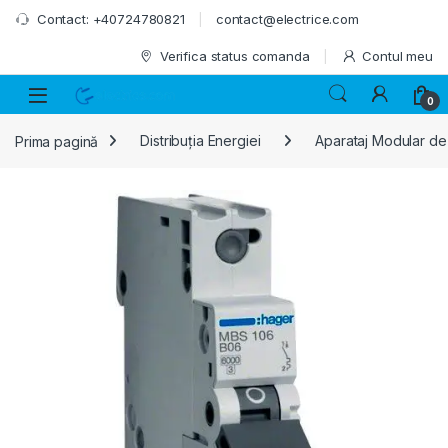
Skip to navigation
Skip to content
Contact: +40724780821
contact@electrice.com
Verifica status comanda
Contul meu
0
Prima pagină
Distribuția Energiei
Aparataj Modular de