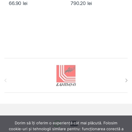
66.90
lei
790.20
lei
Brands Carousel
Dorim să îți oferim o experiență cât mai plăcută. Folosim
cookie-uri și tehnologii similare pentru: funcționarea corectă a