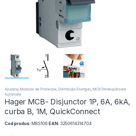
Aparataj Modular de Protecție
,
Distribuția Energiei
,
MCB Întrerupătoare
Automate
Hager MCB- Disjunctor 1P, 6A, 6kA,
curba B, 1M, QuickConnect
Cod produs:
MBS106
EAN:
3250614314704