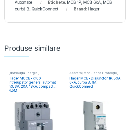
Automate
Etichete:
MCB 1P
,
MCB 6kA
,
MCB
curbă B
,
QuickConnect
Brand:
Hager
Produse similare
Distribuția Energiei
,
Aparataj Modular de Protecție
,
Întrerupătoare Generale
Distribuția Energiei
,
MCB
Hager MCCB- x160
Hager MCB- Disjunctor 1P, 50A,
Întrerupătoare Automate
Intrerupator general automat
6kA, curbă B, 1M,
h3, 3P, 20A, 18kA, compact,
QuickConnect
4,5M