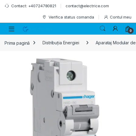
Skip to navigation
Skip to content
Contact: +40724780821
contact@electrice.com
Verifica status comanda
Contul meu
0
Prima pagină
Distribuția Energiei
Aparataj Modular de