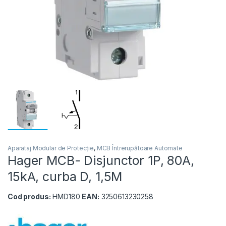
Aparataj Modular de Protecție
,
MCB Întrerupătoare Automate
Hager MCB- Disjunctor 1P, 80A,
15kA, curba D, 1,5M
Cod produs:
HMD180
EAN:
3250613230258