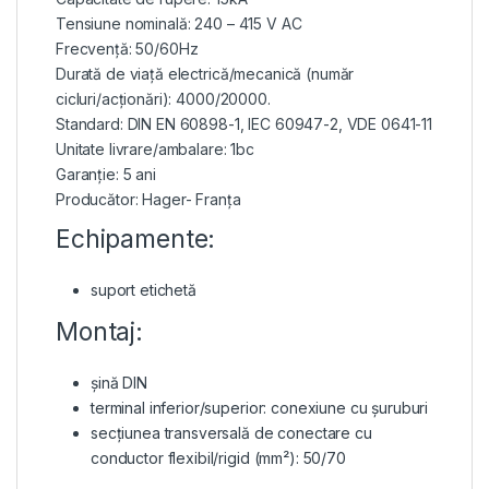
Tensiune nominală: 240 – 415 V AC
Frecvență: 50/60Hz
Durată de viață electrică/mecanică (număr
cicluri/acționări): 4000/20000.
Standard: DIN EN 60898-1, IEC 60947-2, VDE 0641-11
Unitate livrare/ambalare: 1bc
Garanție: 5 ani
Producător: Hager- Franța
Echipamente:
suport etichetă
Montaj:
șină DIN
terminal inferior/superior: conexiune cu șuruburi
secțiunea transversală de conectare cu
conductor flexibil/rigid (mm²): 50/70