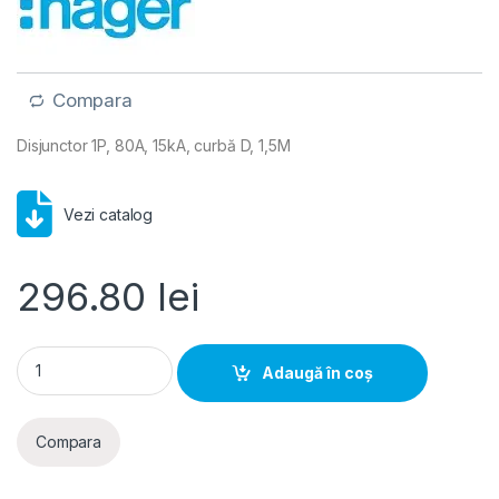
Compara
Disjunctor 1P, 80A, 15kA, curbă D, 1,5M
Vezi catalog
296.80
lei
Hager MCB- Disjunctor 1P, 80A, 15kA, curba D, 1,5M quantity
Adaugă în coș
Compara