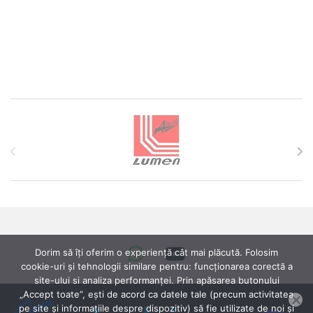
Brands Carousel
Dorim să îți oferim o experiență cât mai plăcută. Folosim
cookie-uri și tehnologii similare pentru: funcționarea corectă a
site-ului si analiza performanței. Prin apăsarea butonului
„Accept toate”, ești de acord ca datele tale (precum activitatea
pe site și informațiile despre dispozitiv) să fie utilizate de noi și