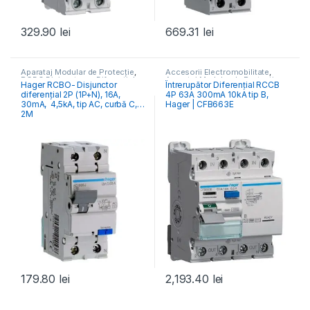
329.90
lei
669.31
lei
Aparataj Modular de Protecție
,
Accesorii Electromobilitate
,
RCBO Disjunctoare Diferențiale
Aparataj Modular de Protecție
,
Hager RCBO- Disjunctor
Întrerupător Diferențial RCCB
Monitorizare & Control PV
,
diferențial 2P (1P+N), 16A,
4P 63A 300mA 10kA tip B,
RCCB Întrerupătoare Diferențiale
30mA, 4,5kA, tip AC, curbă C,
Hager | CFB663E
2M
179.80
lei
2,193.40
lei