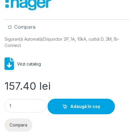
Compara
Siguranță Automată/Disjunctor 2P, 1A, 10kA, curbă D, 2M, Bi-
Connect
Vezi catalog
157.40
lei
Hager MCB- Disjunctor 2P, 1A, 10kA, curba D, 2M, Bi-Connect
Adaugă în coș
Compara