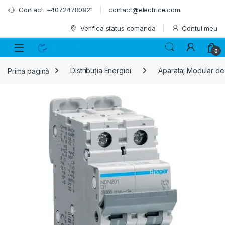
Skip to navigation
Skip to content
Contact: +40724780821
contact@electrice.com
Verifica status comanda
Contul meu
0
Prima pagină
Distribuția Energiei
Aparataj Modular de