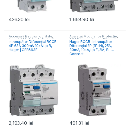
426.30
lei
1,668.90
lei
Accesorii Electromobilitate
,
Aparataj Modular de Protecție
,
Aparataj Modular de Protecție
,
RCCB Întrerupătoare Diferențiale
Întrerupător Diferențial RCCB
Hager RCCB- Întrerupător
Monitorizare & Control PV
,
4P 63A 300mA 10kA tip B,
Diferențial 2P (1P+N), 25A,
RCCB Întrerupătoare Diferențiale
Hager | CFB663E
30mA, 10kA, tip F, 2M, Bi-
Connect
2,193.40
lei
491.31
lei