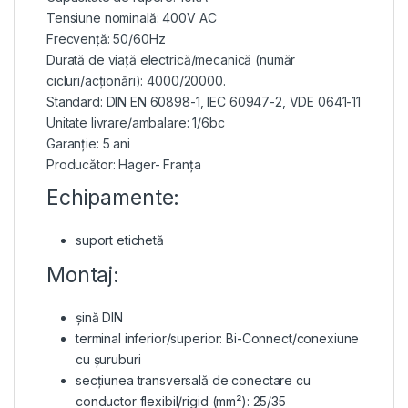
Tensiune nominală: 400V AC
Frecvență: 50/60Hz
Durată de viață electrică/mecanică (număr
cicluri/acționări): 4000/20000.
Standard: DIN EN 60898-1, IEC 60947-2, VDE 0641-11
Unitate livrare/ambalare: 1/6bc
Garanție: 5 ani
Producător: Hager- Franța
Echipamente:
suport etichetă
Montaj:
șină DIN
terminal inferior/superior: Bi-Connect/conexiune
cu șuruburi
secțiunea transversală de conectare cu
conductor flexibil/rigid (mm²): 25/35