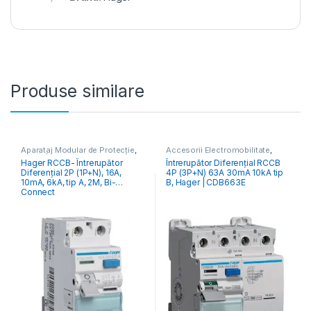
Produse similare
Aparataj Modular de Protecție
,
Accesorii Electromobilitate
,
RCCB Întrerupătoare Diferențiale
Aparataj Modular de Protecție
,
Hager RCCB- Întrerupător
Întrerupător Diferențial RCCB
Monitorizare & Control PV
,
Diferențial 2P (1P+N), 16A,
4P (3P+N) 63A 30mA 10kA tip
RCCB Întrerupătoare Diferențiale
10mA, 6kA, tip A, 2M, Bi-
B, Hager | CDB663E
Connect