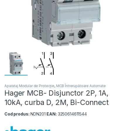
Aparataj Modular de Protecție
,
MCB Întrerupătoare Automate
Hager MCB- Disjunctor 2P, 1A,
10kA, curba D, 2M, Bi-Connect
Cod produs:
NDN201
EAN:
3250614611544