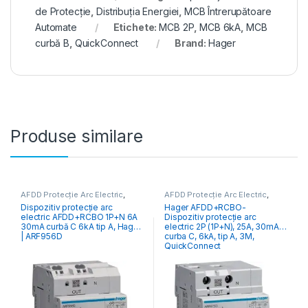
de Protecție
,
Distribuția Energiei
,
MCB Întrerupătoare
Automate
Etichete:
MCB 2P
,
MCB 6kA
,
MCB
curbă B
,
QuickConnect
Brand:
Hager
Produse similare
AFDD Protecție Arc Electric
,
AFDD Protecție Arc Electric
,
Aparataj Modular de Protecție
,
Aparataj Modular de Protecție
,
Dispozitiv protecție arc
Hager AFDD+RCBO-
Distribuția Energiei
Distribuția Energiei
electric AFDD+RCBO 1P+N 6A
Dispozitiv protecție arc
30mA curbă C 6kA tip A, Hager
electric 2P (1P+N), 25A, 30mA,
| ARF956D
curba C, 6kA, tip A, 3M,
QuickConnect