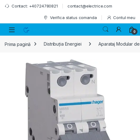
Skip to navigation
Skip to content
Contact: +40724780821
contact@electrice.com
Verifica status comanda
Contul meu
0
Prima pagină
Distribuția Energiei
Aparataj Modular de