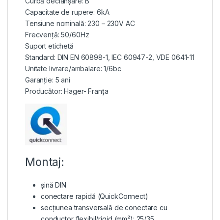
Curbă declanșare: B
Capacitate de rupere: 6kA
Tensiune nominală: 230 – 230V AC
Frecvență: 50/60Hz
Suport etichetă
Standard: DIN EN 60898-1, IEC 60947-2, VDE 0641-11
Unitate livrare/ambalare: 1/6bc
Garanție: 5 ani
Producător: Hager- Franța
Montaj:
șină DIN
conectare rapidă (QuickConnect)
secțiunea transversală de conectare cu
conductor flexibil/rigid (mm²): 25/35