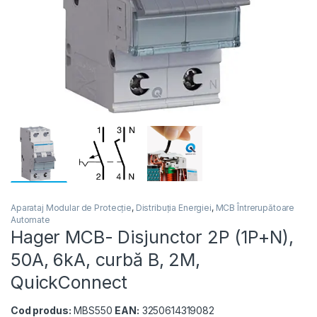
Aparataj Modular de Protecție
,
Distribuția Energiei
,
MCB Întrerupătoare
Automate
Hager MCB- Disjunctor 2P (1P+N),
50A, 6kA, curbă B, 2M,
QuickConnect
Cod produs:
MBS550
EAN:
3250614319082