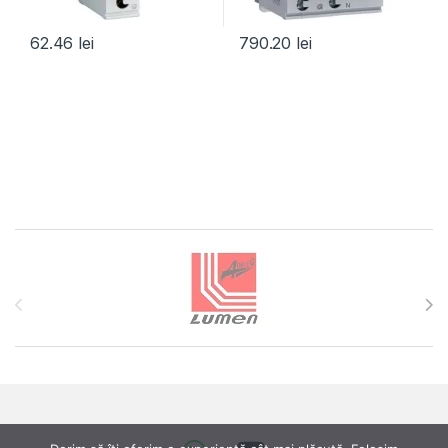
62.46
lei
790.20
lei
Brands Carousel