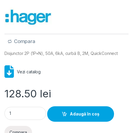
Compara
Disjunctor 2P (1P+N), 50A, 6kA, curbă B, 2M, QuickConnect
Vezi catalog
128.50
lei
Hager MCB- Disjunctor 2P (1P+N), 50A, 6kA, curbă B, 2M, Qu
Adaugă în coș
Compara