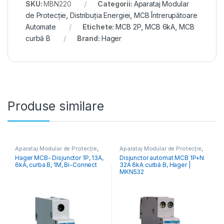
SKU:
MBN220
Categorii:
Aparataj Modular
de Protecție
,
Distribuția Energiei
,
MCB Întrerupătoare
Automate
Etichete:
MCB 2P
,
MCB 6kA
,
MCB
curbă B
Brand:
Hager
Produse similare
Aparataj Modular de Protecție
,
Aparataj Modular de Protecție
,
Distribuția Energiei
,
MCB
Distribuția Energiei
,
MCB
Hager MCB- Disjunctor 1P, 13A,
Disjunctor automat MCB 1P+N
Întrerupătoare Automate
Întrerupătoare Automate
6kA, curba B, 1M, Bi-Connect
32A 6kA curbă B, Hager |
MKN532