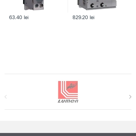
63.40
lei
829.20
lei
Brands Carousel