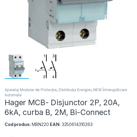
Aparataj Modular de Protecție
,
Distribuția Energiei
,
MCB Întrerupătoare
Automate
Hager MCB- Disjunctor 2P, 20A,
6kA, curba B, 2M, Bi-Connect
Cod produs:
MBN220
EAN:
3250614310263