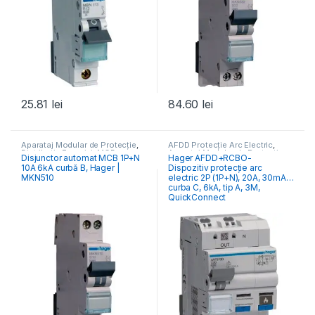
25.81
lei
84.60
lei
Aparataj Modular de Protecție
,
AFDD Protecție Arc Electric
,
Distribuția Energiei
,
MCB
Aparataj Modular de Protecție
,
Disjunctor automat MCB 1P+N
Hager AFDD+RCBO-
Întrerupătoare Automate
Distribuția Energiei
10A 6kA curbă B, Hager |
Dispozitiv protecție arc
MKN510
electric 2P (1P+N), 20A, 30mA,
curba C, 6kA, tip A, 3M,
QuickConnect