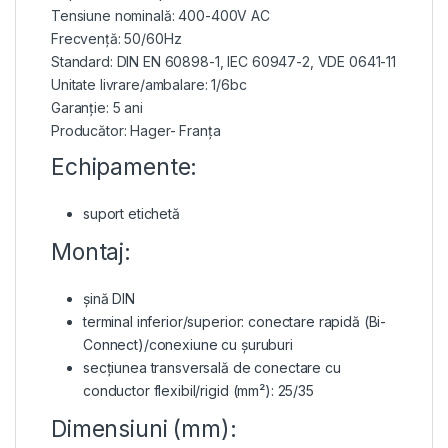
Tensiune nominală: 400-400V AC
Frecvență: 50/60Hz
Standard: DIN EN 60898-1, IEC 60947-2, VDE 0641-11
Unitate livrare/ambalare: 1/6bc
Garanție: 5 ani
Producător: Hager- Franța
Echipamente:
suport etichetă
Montaj:
șină DIN
terminal inferior/superior: conectare rapidă (Bi-
Connect)/conexiune cu șuruburi
secțiunea transversală de conectare cu
conductor flexibil/rigid (mm²): 25/35
Dimensiuni (mm):