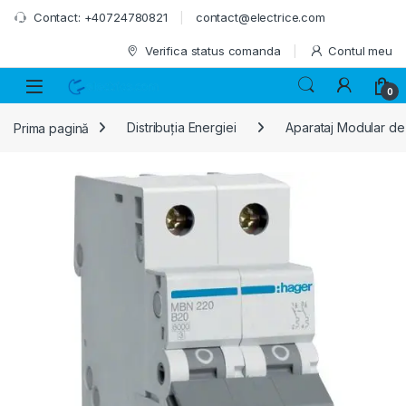
Skip to navigation
Skip to content
Contact: +40724780821
contact@electrice.com
Verifica status comanda
Contul meu
0
Prima pagină
Distribuția Energiei
Aparataj Modular de