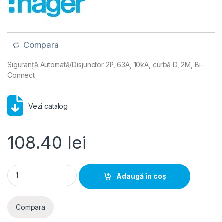
Compara
Siguranță Automată/Disjunctor 2P, 63A, 10kA, curbă D, 2M, Bi-
Connect
Vezi catalog
108.40
lei
Hager MCB- Disjunctor 2P, 63A, 10kA, curba D, 2M, Bi-Connec
Adaugă în coș
Compara