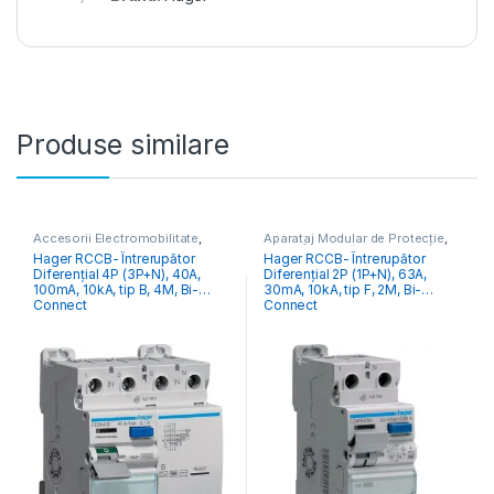
Produse similare
Accesorii Electromobilitate
,
Aparataj Modular de Protecție
,
Aparataj Modular de Protecție
,
RCCB Întrerupătoare Diferențiale
Hager RCCB- Întrerupător
Hager RCCB- Întrerupător
Monitorizare & Control PV
,
Diferențial 4P (3P+N), 40A,
Diferențial 2P (1P+N), 63A,
RCCB Întrerupătoare Diferențiale
100mA, 10kA, tip B, 4M, Bi-
30mA, 10kA, tip F, 2M, Bi-
Connect
Connect