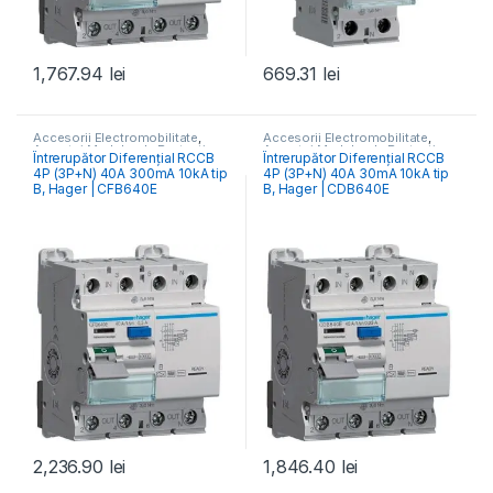
1,767.94
lei
669.31
lei
Accesorii Electromobilitate
,
Accesorii Electromobilitate
,
Aparataj Modular de Protecție
,
Aparataj Modular de Protecție
,
Întrerupător Diferențial RCCB
Întrerupător Diferențial RCCB
Monitorizare & Control PV
,
Monitorizare & Control PV
,
4P (3P+N) 40A 300mA 10kA tip
4P (3P+N) 40A 30mA 10kA tip
RCCB Întrerupătoare Diferențiale
RCCB Întrerupătoare Diferențiale
B, Hager | CFB640E
B, Hager | CDB640E
2,236.90
lei
1,846.40
lei