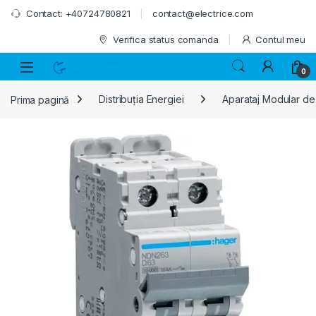
Skip to navigation
Skip to content
Contact: +40724780821
contact@electrice.com
Verifica status comanda
Contul meu
0
Prima pagină
Distribuția Energiei
Aparataj Modular de