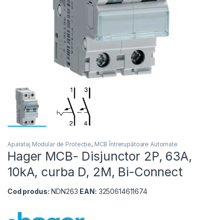
Aparataj Modular de Protecție
,
MCB Întrerupătoare Automate
Hager MCB- Disjunctor 2P, 63A,
10kA, curba D, 2M, Bi-Connect
Cod produs:
NDN263
EAN:
3250614611674