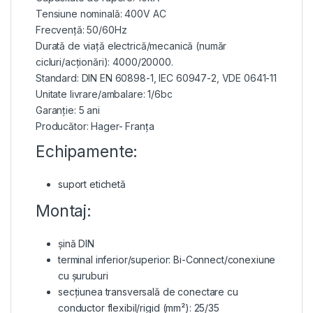
Tensiune nominală: 400V AC
Frecvență: 50/60Hz
Durată de viață electrică/mecanică (număr
cicluri/acționări): 4000/20000.
Standard: DIN EN 60898-1, IEC 60947-2, VDE 0641-11
Unitate livrare/ambalare: 1/6bc
Garanție: 5 ani
Producător: Hager- Franța
Echipamente:
suport etichetă
Montaj:
șină DIN
terminal inferior/superior: Bi-Connect/conexiune
cu șuruburi
secțiunea transversală de conectare cu
conductor flexibil/rigid (mm²): 25/35