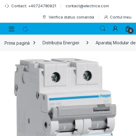
Skip to navigation
Skip to content
Contact: +40724780821
contact@electrice.com
Verifica status comanda
Contul meu
0
Prima pagină
Distribuția Energiei
Aparataj Modular de