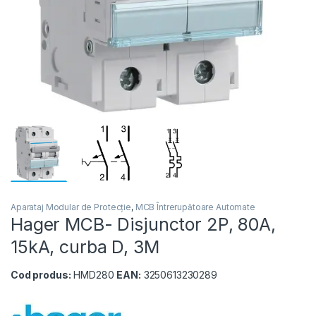
Aparataj Modular de Protecție
,
MCB Întrerupătoare Automate
Hager MCB- Disjunctor 2P, 80A,
15kA, curba D, 3M
Cod produs:
HMD280
EAN:
3250613230289