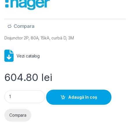
Compara
Disjunctor 2P, 80A, 15kA, curbă D, 3M
Vezi catalog
604.80
lei
Hager MCB- Disjunctor 2P, 80A, 15kA, curba D, 3M quantity
Adaugă în coș
Compara