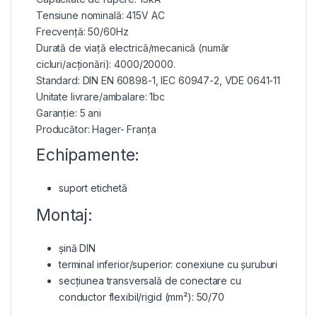
Tensiune nominală: 415V AC
Frecvență: 50/60Hz
Durată de viață electrică/mecanică (număr
cicluri/acționări): 4000/20000.
Standard: DIN EN 60898-1, IEC 60947-2, VDE 0641-11
Unitate livrare/ambalare: 1bc
Garanție: 5 ani
Producător: Hager- Franța
Echipamente:
suport etichetă
Montaj:
șină DIN
terminal inferior/superior: conexiune cu șuruburi
secțiunea transversală de conectare cu
conductor flexibil/rigid (mm²): 50/70