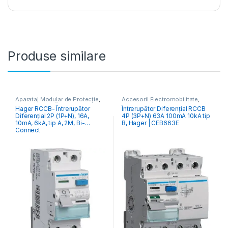
Produse similare
Aparataj Modular de Protecție
,
Accesorii Electromobilitate
,
RCCB Întrerupătoare Diferențiale
Aparataj Modular de Protecție
,
Hager RCCB- Întrerupător
Întrerupător Diferențial RCCB
Monitorizare & Control PV
,
Diferențial 2P (1P+N), 16A,
4P (3P+N) 63A 100mA 10kA tip
RCCB Întrerupătoare Diferențiale
10mA, 6kA, tip A, 2M, Bi-
B, Hager | CEB663E
Connect