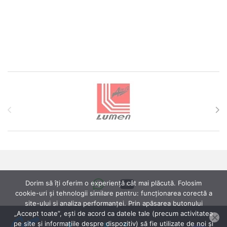
Brands Carousel
Dorim să îți oferim o experiență cât mai plăcută. Folosim
cookie-uri și tehnologii similare pentru: funcționarea corectă a
site-ului si analiza performanței. Prin apăsarea butonului
„Accept toate”, ești de acord ca datele tale (precum activitatea
pe site și informațiile despre dispozitiv) să fie utilizate de noi și