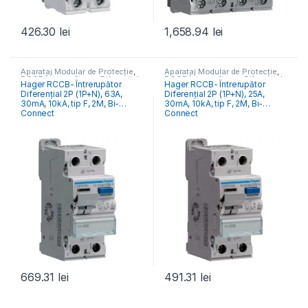
426.30
lei
1,658.94
lei
Aparataj Modular de Protecție
,
Aparataj Modular de Protecție
,
RCCB Întrerupătoare Diferențiale
RCCB Întrerupătoare Diferențiale
Hager RCCB- Întrerupător
Hager RCCB- Întrerupător
Diferențial 2P (1P+N), 63A,
Diferențial 2P (1P+N), 25A,
30mA, 10kA, tip F, 2M, Bi-
30mA, 10kA, tip F, 2M, Bi-
Connect
Connect
669.31
lei
491.31
lei