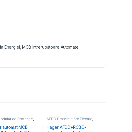
ția Energiei
,
MCB Întrerupătoare Automate
odular de Protecție
,
AFDD Protecție Arc Electric
,
 Energiei
,
MCB
Aparataj Modular de Protecție
,
toare Automate
Distribuția Energiei
or automat MCB
Hager AFDD+RCBO-