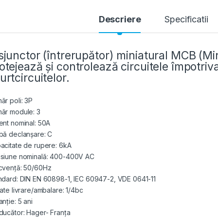
Descriere
Specificatii
sjunctor (întrerupător) miniatural MCB (Min
otejează și controlează circuitele împotriva
urtcircuitelor.
ăr poli: 3P
ăr module: 3
ent nominal: 50A
bă declanșare: C
acitate de rupere: 6kA
siune nominală: 400-400V AC
cvență: 50/60Hz
ndard: DIN EN 60898-1, IEC 60947-2, VDE 0641-11
tate livrare/ambalare: 1/4bc
nție: 5 ani
ducător: Hager- Franța