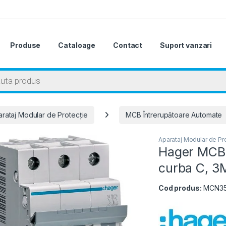
Produse
Cataloage
Contact
Suport vanzari
 search
rataj Modular de Protecție
MCB Întrerupătoare Automate
Aparataj Modular de Pr
Hager MCB-
curba C, 3
Cod produs:
MCN3