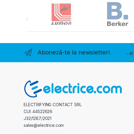
Brands Carousel
Aboneză-te la newsletter!
...ș
ELECTRIFYING CONTACT SRL
CUI: 44522626
J32/1287/2021
sales@electrice.com