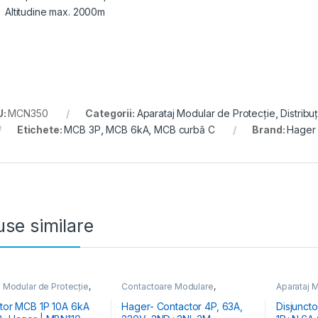
Altitudine max. 2000m
U:
MCN350
Categorii:
Aparataj Modular de Protecție
,
Distribu
Etichete:
MCB 3P
,
MCB 6kA
,
MCB curbă C
Brand:
Hager
se similare
j Modular de Protecție
,
Contactoare Modulare
,
Aparataj M
ția Energiei
,
MCB
Distribuția Energiei
Distribuția
pătoare Automate
Întrerupă
ctor MCB 1P 10A 6kA
Hager- Contactor 4P, 63A,
Disjunct