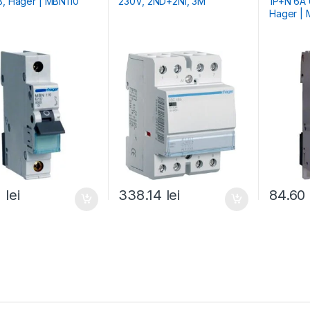
B, Hager | MBN110
230V, 2ND+2NI, 3M
1P+N 6A 
Hager |
1
lei
338.14
lei
84.60