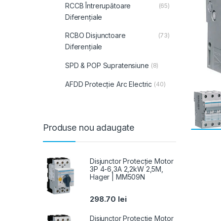
RCCB Întrerupătoare
(65)
Diferențiale
RCBO Disjunctoare
(73)
Diferențiale
SPD & POP Supratensiune
(8)
AFDD Protecție Arc Electric
(40)
Produse nou adaugate
Disjunctor Protecție Motor
3P 4-6,3A 2,2kW 2,5M,
Hager | MM509N
298.70
lei
Disjunctor Protecție Motor