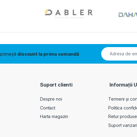
i primești
discount la prima comandă
Suport clienti
Informații U
Despre noi
Termeni și cond
Contact
Politica confid
Harta magazin
Retur produse
Suport vanzar