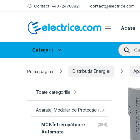
Skip to navigation
Skip to content
Contact: +40724780821
contact@electrice.com
Acasa
Products
Categorii
Prima pagină
Distribuția Energiei
Apa
Toate categoriile
Aparataj Modular de Protecție
(581)
MCB Întrerupătoare
(394)
Automate