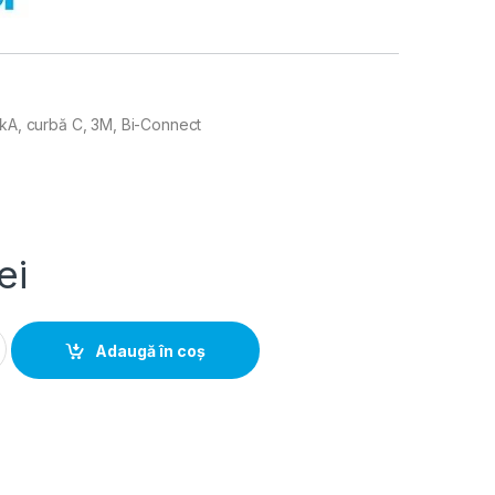
6kA, curbă C, 3M, Bi-Connect
ei
tor 3P, 50A, 6kA, curba C, 3M, Bi-Connect quantity
Adaugă în coș