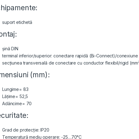
hipamente:
suport etichetă
ntaj:
șină DIN
terminal inferior/superior: conectare rapidă (Bi-Connect)/conexiune
secțiunea transversală de conectare cu conductor flexibil/rigid (mm²
mensiuni (mm):
Lungime= 83
Lățime= 52,5
Adâncime= 70
curitate:
Grad de protecție: IP20
Temperatură mediu operare: -25…70°C