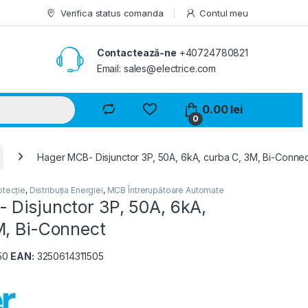
Verifica status comanda
Contul meu
Contactează-ne
+40724780821
Email: sales@electrice.com
0.00
lei
0
Hager MCB- Disjunctor 3P, 50A, 6kA, curba C, 3M, Bi-Conne
otecție
,
Distribuția Energiei
,
MCB Întrerupătoare Automate
 Disjunctor 3P, 50A, 6kA,
M, Bi-Connect
50
EAN:
3250614311505