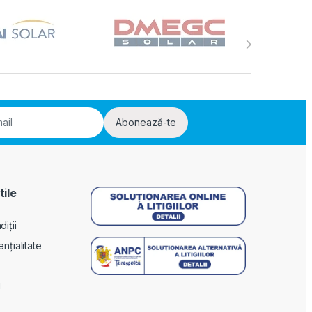
Abonează-te
tile
iții
ențialitate
i