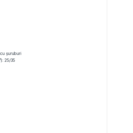
 cu șuruburi
): 25/35