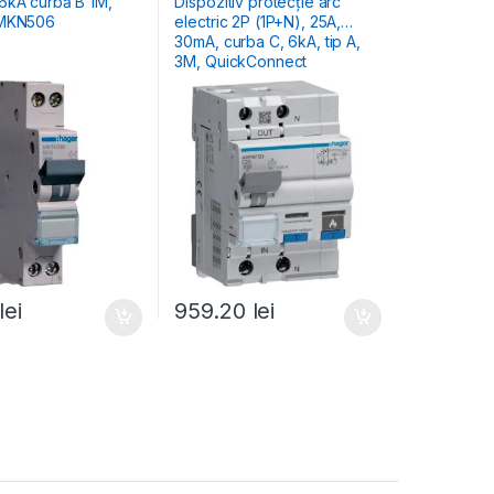
6kA curbă B 1M,
Dispozitiv protecție arc
 MKN506
electric 2P (1P+N), 25A,
30mA, curba C, 6kA, tip A,
3M, QuickConnect
lei
959.20
lei