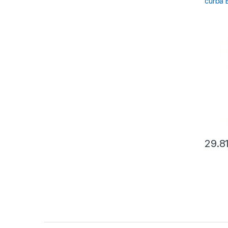
curbă 
29.8