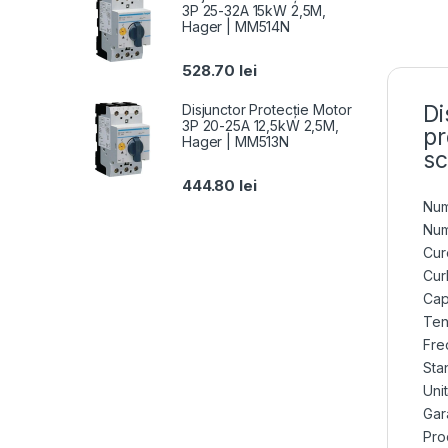
3P 25-32A 15kW 2,5M,
Hager | MM514N
528.70
lei
Di
Disjunctor Protecție Motor
3P 20-25A 12,5kW 2,5M,
pr
Hager | MM513N
sc
444.80
lei
Num
Num
Cur
Cur
Cap
Ten
Fre
Sta
Uni
Gara
Pro