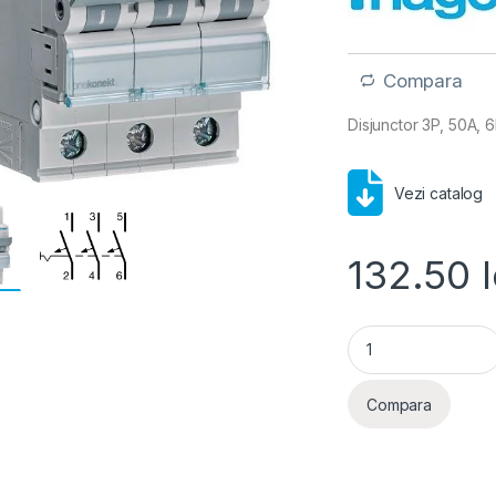
Compara
Disjunctor 3P, 50A, 
Vezi catalog
132.50
l
Hager MCB- Disjunc
Compara