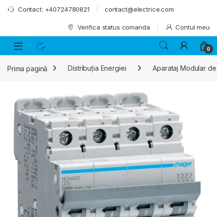
Skip to navigation
Skip to content
Contact: +40724780821
contact@electrice.com
Verifica status comanda
Contul meu
0
Prima pagină
Distribuția Energiei
Aparataj Modular de