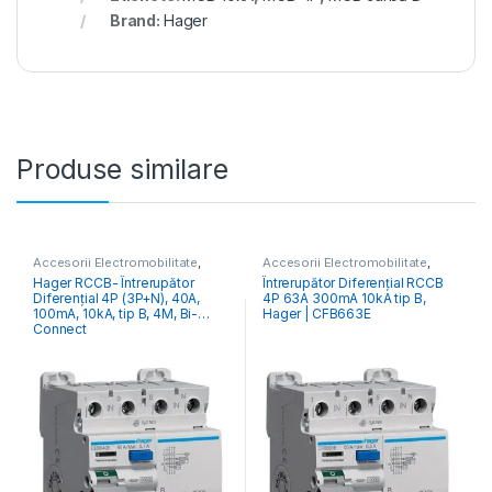
Brand:
Hager
Produse similare
Accesorii Electromobilitate
,
Accesorii Electromobilitate
,
Aparataj Modular de Protecție
,
Aparataj Modular de Protecție
,
Hager RCCB- Întrerupător
Întrerupător Diferențial RCCB
Monitorizare & Control PV
,
Monitorizare & Control PV
,
Diferențial 4P (3P+N), 40A,
4P 63A 300mA 10kA tip B,
RCCB Întrerupătoare Diferențiale
RCCB Întrerupătoare Diferențiale
100mA, 10kA, tip B, 4M, Bi-
Hager | CFB663E
Connect