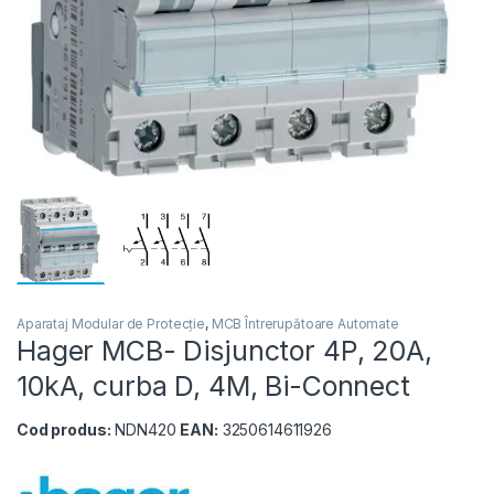
Aparataj Modular de Protecție
,
MCB Întrerupătoare Automate
Hager MCB- Disjunctor 4P, 20A,
10kA, curba D, 4M, Bi-Connect
Cod produs:
NDN420
EAN:
3250614611926