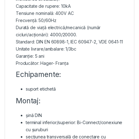
Capacitate de rupere: 10kA
Tensiune nominală: 400V AC
Frecvență: 50/60Hz
Durată de viață electrică/mecanică (număr
cicluri/acționări): 4000/20000.
Standard: DIN EN 60898-1, IEC 60947-2, VDE 0641-11
Unitate livrare/ambalare: 1/3bc
Garanție: 5 ani
Producător: Hager- Franța
Echipamente:
suport etichetă
Montaj:
șină DIN
terminal inferior/superior: Bi-Connect/conexiune
cu șuruburi
secțiunea transversală de conectare cu