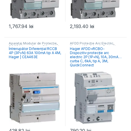
1,767.94
lei
2,193.40
lei
Aparataj Modular de Protecție
,
AFDD Protecție Arc Electric
,
RCCB Întrerupătoare Diferențiale
Aparataj Modular de Protecție
,
Întrerupător Diferențial RCCB
Hager AFDD+RCBO-
Distribuția Energiei
4P (3P+N) 63A 100mA tip A 4M,
Dispozitiv protecție arc
Hager | CEA463E
electric 2P (1P+N), 10A, 30mA,
curba C, 6kA, tip A, 3M,
QuickConnect
428.82
lei
790.20
lei