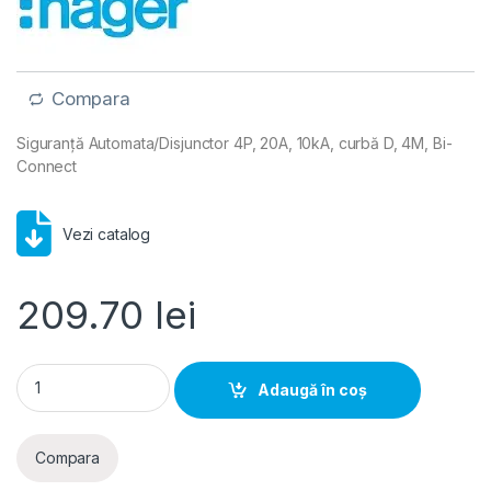
Compara
Siguranță Automata/Disjunctor 4P, 20A, 10kA, curbă D, 4M, Bi-
Connect
Vezi catalog
209.70
lei
Hager MCB- Disjunctor 4P, 20A, 10kA, curba D, 4M, Bi-Conne
Adaugă în coș
Compara