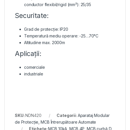
conductor flexibil/rigid (mm²): 25/35
Securitate:
Grad de protecție: IP20
Temperatură mediu operare: -25…70°C
Altitudine max. 2000m
Aplicații:
comerciale
industriale
SKU:
NDN420
Categorii:
Aparataj Modular
de Protecție
,
MCB Întrerupătoare Automate
Etichete:
MCB 10kA
,
MCB 4P
,
MCB curbă D