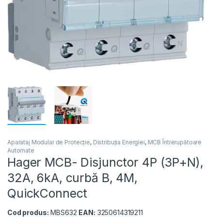
Aparataj Modular de Protecție
,
Distribuția Energiei
,
MCB Întrerupătoare
Automate
Hager MCB- Disjunctor 4P (3P+N),
32A, 6kA, curbă B, 4M,
QuickConnect
Cod produs:
MBS632
EAN:
3250614319211