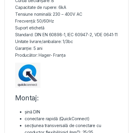
Curbă declanșare: B
Capacitate de rupere: 6kA
Tensiune nominală: 230 – 400V AC
Frecvență: 50/60Hz
Suport etichetă
Standard: DIN EN 60898-1, IEC 60947-2, VDE 0641-11
Unitate livrare/ambalare: 1/3bc
Garanție: 5 ani
Producător: Hager- Franța
Montaj:
șină DIN
conectare rapidă (QuickConnect)
secțiunea transversală de conectare cu
conductor flexibil/rigid (mm²): 25/35