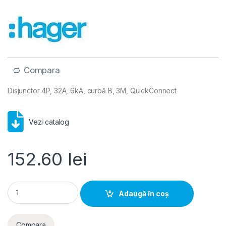
Compara
Disjunctor 4P, 32A, 6kA, curbă B, 3M, QuickConnect
Vezi catalog
152.60
lei
Hager MCB- Disjunctor 4P (3P+N), 32A, 6kA, curbă B, 4M, Qu
Adaugă în coș
Compara