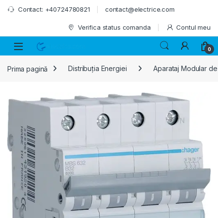
Skip to navigation
Skip to content
Contact: +40724780821
contact@electrice.com
Verifica status comanda
Contul meu
0
Prima pagină
Distribuția Energiei
Aparataj Modular de