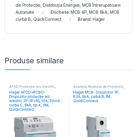
de Protecție
,
Distribuția Energiei
,
MCB Întrerupătoare
Automate
Etichete:
MCB 4P
,
MCB 6kA
,
MCB
curbă B
,
QuickConnect
Brand:
Hager
Produse similare
AFDD Protecție Arc Electric
,
Aparataj Modular de Protecție
,
Aparataj Modular de Protecție
,
Distribuția Energiei
,
MCB
Hager AFDD+RCBO-
Hager MCB- Disjunctor 1P,
Distribuția Energiei
Întrerupătoare Automate
Dispozitiv protecție arc
63A, 6kA, curbă B, 1M,
electric 2P (1P+N), 10A, 30mA,
QuickConnect
curba C, 6kA, tip A, 3M,
QuickConnect