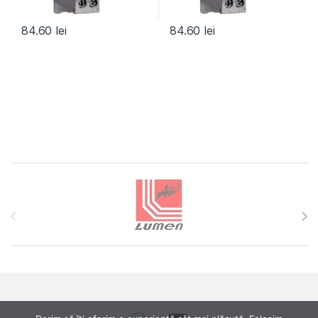
84.60
lei
84.60
lei
Brands Carousel