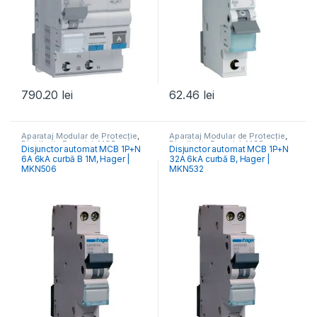
790.20
lei
62.46
lei
Aparataj Modular de Protecție
,
Aparataj Modular de Protecție
,
Distribuția Energiei
,
MCB
Distribuția Energiei
,
MCB
Disjunctor automat MCB 1P+N
Disjunctor automat MCB 1P+N
Întrerupătoare Automate
Întrerupătoare Automate
6A 6kA curbă B 1M, Hager |
32A 6kA curbă B, Hager |
MKN506
MKN532