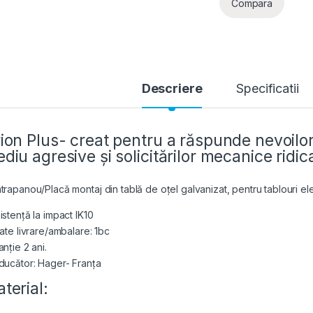
Compara
Descriere
Specificatii
ion Plus- creat pentru a răspunde nevoilor 
diu agresive și solicitărilor mecanice ridic
trapanou/Placă montaj din tablă de oțel galvanizat, pentru tablouri ele
istență la impact IK10
tate livrare/ambalare: 1bc
nție 2 ani.
ducător: Hager- Franța
terial: