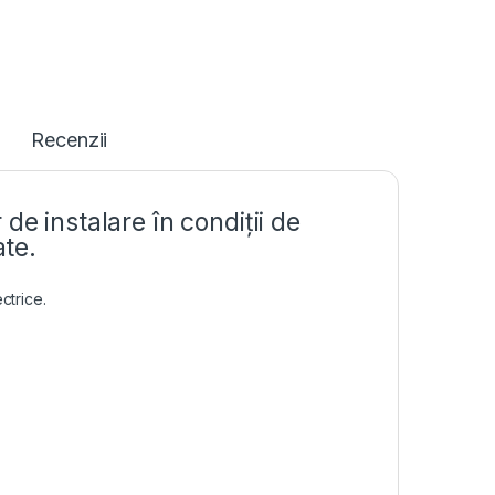
Recenzii
de instalare în condiții de
ate.
ctrice.