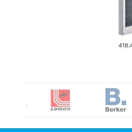
418
Brands Carousel