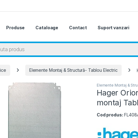
Produse
Cataloage
Contact
Suport vanzari
 search
rice
Elemente Montaj & Structură- Tablou Electric
Elemente Montaj & Struc
Hager Orio
montaj Tabl
Cod produs:
FL408