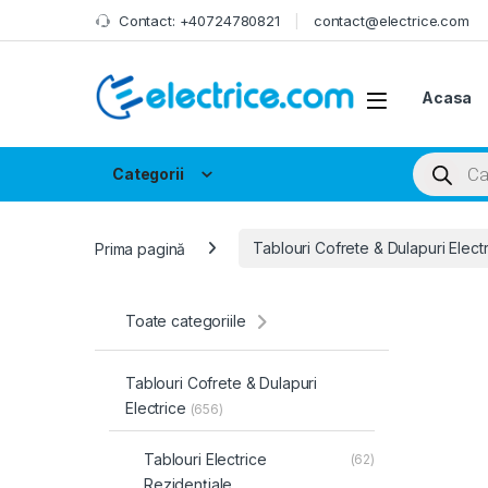
Skip to navigation
Skip to content
Contact: +40724780821
contact@electrice.com
Acasa
Products
Categorii
Prima pagină
Tablouri Cofrete & Dulapuri Elect
Toate categoriile
Tablouri Cofrete & Dulapuri
Electrice
(656)
Tablouri Electrice
(62)
Rezidențiale