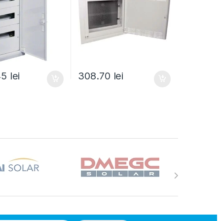
.45
lei
308.70
lei