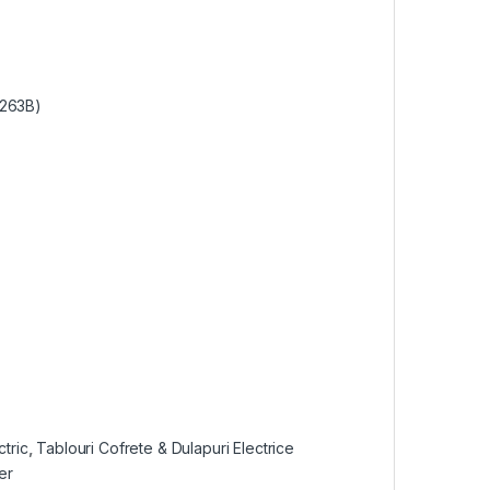
L263B)
tric
,
Tablouri Cofrete & Dulapuri Electrice
er