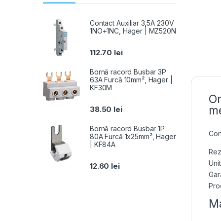
Contact Auxiliar 3,5A 230V
1NO+1NC, Hager | MZ520N
112.70
lei
Bornă racord Busbar 3P
63A Furcă 10mm², Hager |
KF30M
Or
me
38.50
lei
Bornă racord Busbar 1P
Con
80A Furcă 1x25mm², Hager
| KF84A
Rez
Uni
12.60
lei
Gara
Pro
Ma