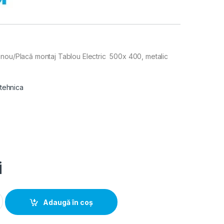
anou/Placă montaj Tablou Electric 500x 400, metalic
 tehnica
i
Contrapanou/Placa montaj Tablou Electric 500x 400, metalic qu
Adaugă în coș