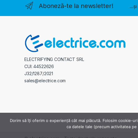
Aboneză-te la newsletter!
...ș
ELECTRIFYING CONTACT SRL
CUI: 44522626
J32/1287/2021
sales@electrice.com
Dorim să îți oferim o experiență cât mai plăcută. Folosim cookie-uri
ca datele tale (precum activitatea pe s