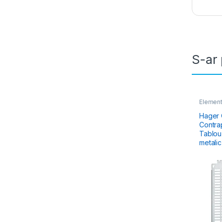
S-ar 
Element
Tablou E
& Dulapu
Hager 
Contra
Tablou Elec
metalic