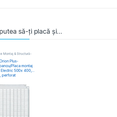
putea să-ți placă și…
e Montaj & Structură-
lectric
,
Tablouri Cofrete
ri Electrice
Orion Plus-
panou/Placa montaj
tric 500x 400,
, perforat