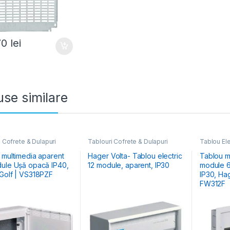
70
lei
se similare
 Cofrete & Dulapuri
Tablouri Cofrete & Dulapuri
Tablou Ele
e
,
Tablouri Electrice
Electrice
,
Tablouri Electrice
Cofrete & 
& Multimedia
Rezidențiale Aparente
 multimedia aparent
Hager Volta- Tablou electric
Tablou me
ule Ușă opacă IP40,
12 module, aparent, IP30
module 
Golf | VS318PZF
IP30, Ha
FW312F