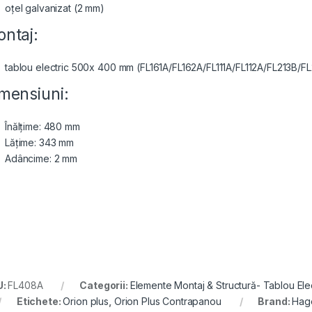
oțel galvanizat (2 mm)
ntaj:
tablou electric 500x 400 mm (FL161A/FL162A/FL111A/FL112A/FL213B/F
mensiuni:
Înălțime: 480 mm
Lățime: 343 mm
Adâncime: 2 mm
U:
FL408A
Categorii:
Elemente Montaj & Structură- Tablou Elec
Etichete:
Orion plus
,
Orion Plus Contrapanou
Brand:
Hag