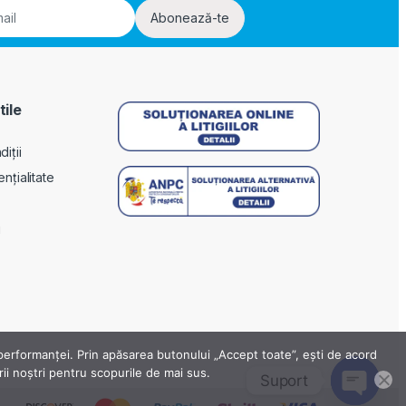
Abonează-te
tile
iții
ențialitate
i
a performanței. Prin apăsarea butonului „Accept toate”, ești de acord
erii noștri pentru scopurile de mai sus.
Suport