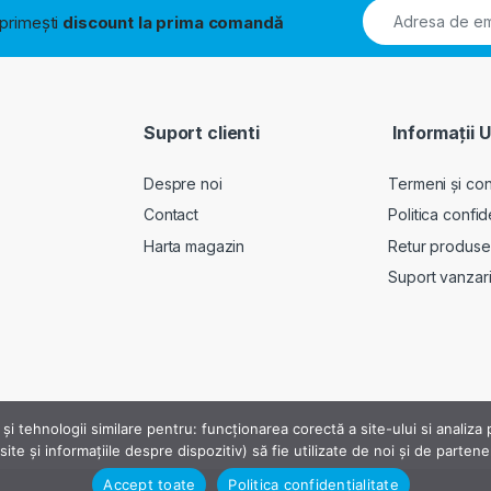
i primești
discount la prima comandă
Suport clienti
Informații U
Despre noi
Termeni și cond
Contact
Politica confid
Harta magazin
Retur produse
Suport vanzar
 și tehnologii similare pentru: funcționarea corectă a site-ului si analiz
ite și informațiile despre dispozitiv) să fie utilizate de noi și de parten
Accept toate
Politica confidențialitate