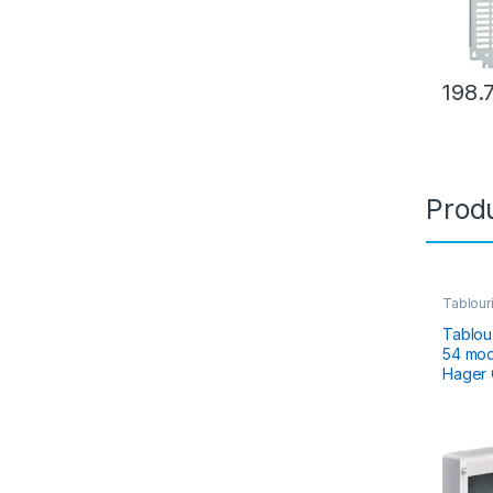
198.
Produ
Tablouri
Electric
Hibrid 
Tablou
54 mod
Hager 