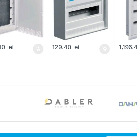
.40
lei
129.40
lei
1,196