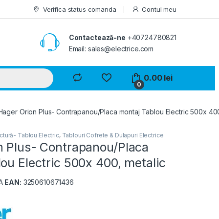
Verifica status comanda
Contul meu
Contactează-ne
+40724780821
Email: sales@electrice.com
0.00
lei
0
Hager Orion Plus- Contrapanou/Placa montaj Tablou Electric 500x 400
tură- Tablou Electric
,
Tablouri Cofrete & Dulapuri Electrice
n Plus- Contrapanou/Placa
ou Electric 500x 400, metalic
A
EAN:
3250610671436