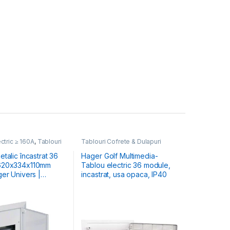
ctric ≥ 160A
,
Tablouri
Tablouri Cofrete & Dulapuri
Dulapuri Electrice
Electrice
,
Tablouri Electrice
Hibrid & Multimedia
talic încastrat 36
Hager Golf Multimedia-
620x334x110mm
Tablou electric 36 module,
ger Univers |
incastrat, usa opaca, IP40