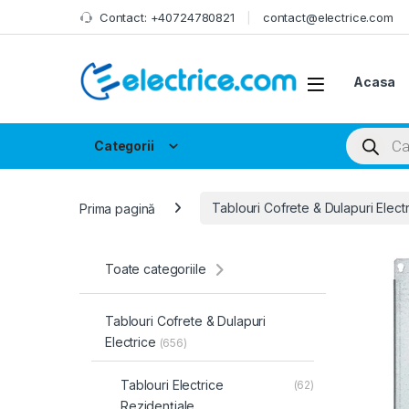
Skip to navigation
Skip to content
Contact: +40724780821
contact@electrice.com
Acasa
Products
Categorii
Prima pagină
Tablouri Cofrete & Dulapuri Elect
Toate categoriile
Tablouri Cofrete & Dulapuri
Electrice
(656)
Tablouri Electrice
(62)
Rezidențiale