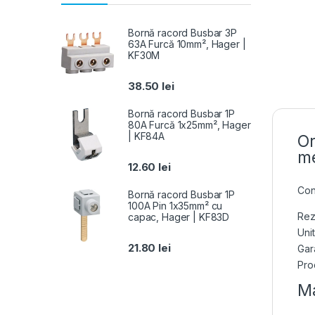
Bornă racord Busbar 3P
63A Furcă 10mm², Hager |
KF30M
38.50
lei
Bornă racord Busbar 1P
80A Furcă 1x25mm², Hager
| KF84A
Or
me
12.60
lei
Con
Bornă racord Busbar 1P
100A Pin 1x35mm² cu
Rez
capac, Hager | KF83D
Uni
21.80
lei
Gara
Pro
Ma