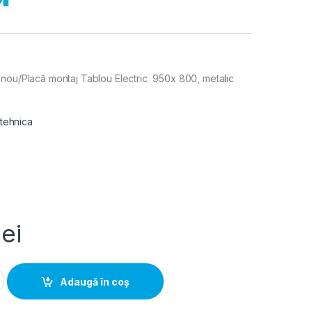
anou/Placă montaj Tablou Electric 950x 800, metalic
 tehnica
lei
Contrapanou/Placa montaj Tablou Electric 950x 800, metalic qu
Adaugă în coș