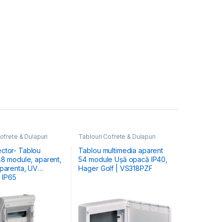
ofrete & Dulapuri
Tablouri Cofrete & Dulapuri
Electrice
,
Tablouri Electrice
Hibrid & Multimedia
ctor- Tablou
Tablou multimedia aparent
48 module, aparent,
54 module Ușă opacă IP40,
sparenta, UV
Hager Golf | VS318PZF
, IP65