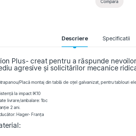
Compara
Descriere
Specificatii
ion Plus- creat pentru a răspunde nevoilor 
diu agresive și solicitărilor mecanice ridic
trapanou/Placă montaj din tablă de oțel galvanizat, pentru tablouri ele
istență la impact IK10
tate livrare/ambalare: 1bc
nție 2 ani.
ducător: Hager- Franța
terial: