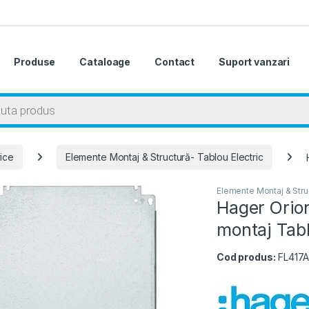
Produse
Cataloage
Contact
Suport vanzari
 search
rice
Elemente Montaj & Structură- Tablou Electric
Elemente Montaj & Struc
Hager Orio
montaj Tabl
Cod produs:
FL417