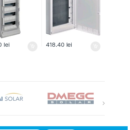
90
lei
418.40
lei