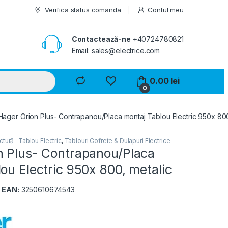
Verifica status comanda
Contul meu
Contactează-ne
+40724780821
Email: sales@electrice.com
0.00
lei
0
Hager Orion Plus- Contrapanou/Placa montaj Tablou Electric 950x 800
tură- Tablou Electric
,
Tablouri Cofrete & Dulapuri Electrice
n Plus- Contrapanou/Placa
ou Electric 950x 800, metalic
A
EAN:
3250610674543