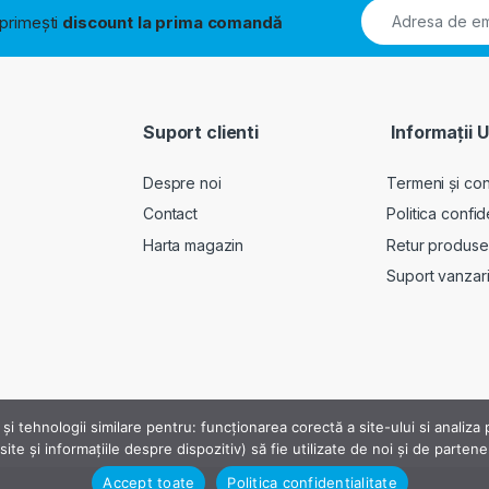
i primești
discount la prima comandă
Suport clienti
Informații U
Despre noi
Termeni și cond
Contact
Politica confid
Harta magazin
Retur produse
Suport vanzar
 și tehnologii similare pentru: funcționarea corectă a site-ului si analiz
ite și informațiile despre dispozitiv) să fie utilizate de noi și de parten
Accept toate
Politica confidențialitate