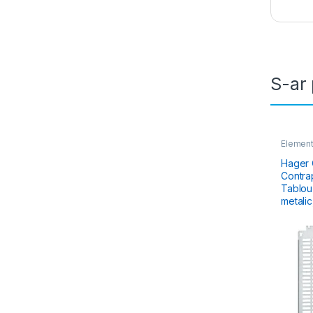
S-ar 
Element
Tablou E
& Dulapu
Hager 
Contra
Tablou Elec
metalic