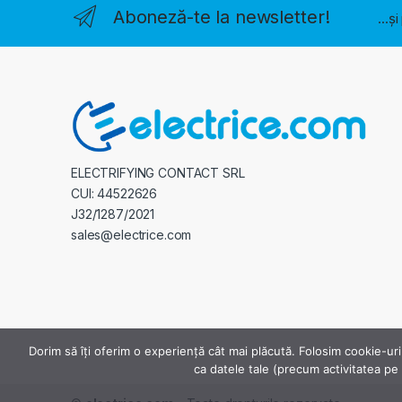
Aboneză-te la newsletter!
...ș
ELECTRIFYING CONTACT SRL
CUI: 44522626
J32/1287/2021
sales@electrice.com
Dorim să îți oferim o experiență cât mai plăcută. Folosim cookie-uri
ca datele tale (precum activitatea pe s