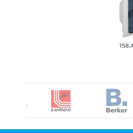
158.
Brands Carousel