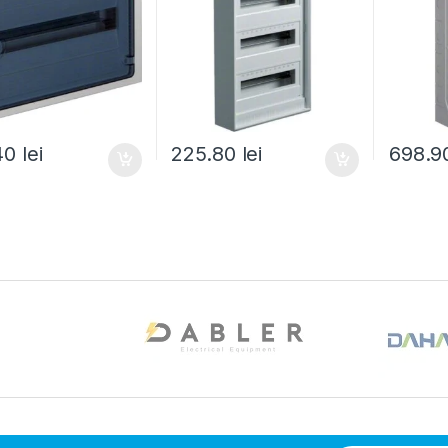
40
lei
225.80
lei
698.