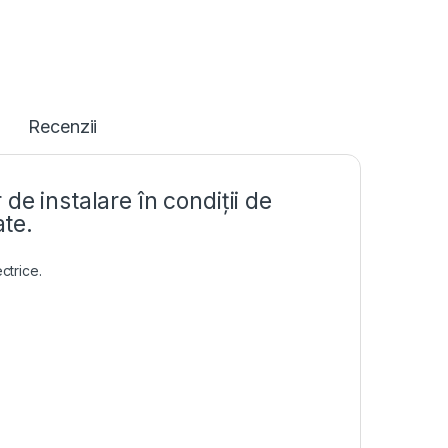
Recenzii
de instalare în condiții de
ate.
ctrice.