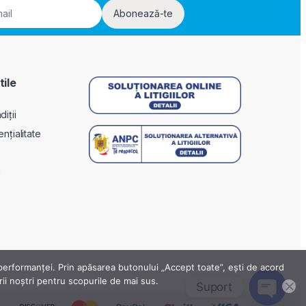
Abonează-te
tile
iții
ențialitate
i
a performanței. Prin apăsarea butonului „Accept toate”, ești de acord
erii noștri pentru scopurile de mai sus.
Suport