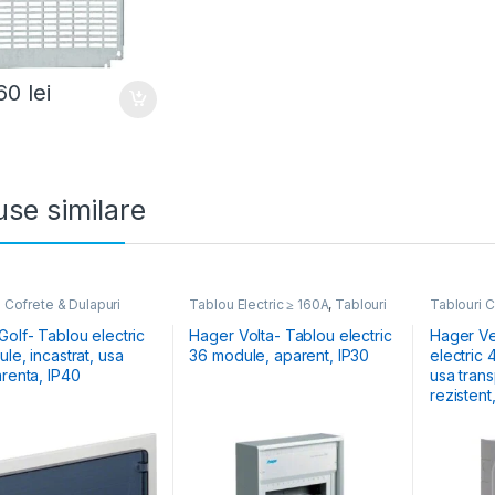
.60
lei
se similare
 Cofrete & Dulapuri
Tablou Electric ≥ 160A
,
Tablouri
Tablouri C
e
,
Tablouri Electrice
Cofrete & Dulapuri Electrice
Electrice
iale Încastrate
olf- Tablou electric
Hager Volta- Tablou electric
Hager Ve
le, incastrat, usa
36 module, aparent, IP30
electric 
arenta, IP40
usa tran
rezistent