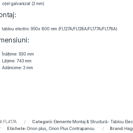
oțel galvanizat (2 mm)
ntaj:
tablou electric 950x 800 mm (FL127A/FL128A/FL177A/FL178A)
mensiuni:
Înălțime: 930 mm
Lățime: 743 mm
Adâncime: 2 mm
U:
FL417A
Categorii:
Elemente Montaj & Structură- Tablou Elect
Etichete:
Orion plus
,
Orion Plus Contrapanou
Brand:
Hag