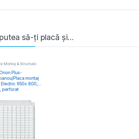
putea să-ți placă și…
e Montaj & Structură-
lectric
,
Tablouri Cofrete
ri Electrice
Orion Plus-
panou/Placa montaj
tric 950x 800,
, perforat