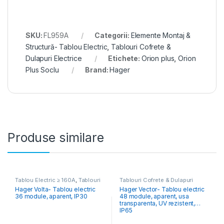
SKU:
FL959A
Categorii:
Elemente Montaj &
Structură- Tablou Electric
,
Tablouri Cofrete &
Dulapuri Electrice
Etichete:
Orion plus
,
Orion
Plus Soclu
Brand:
Hager
Produse similare
Tablou Electric ≥ 160A
,
Tablouri
Tablouri Cofrete & Dulapuri
Cofrete & Dulapuri Electrice
Electrice
Hager Volta- Tablou electric
Hager Vector- Tablou electric
36 module, aparent, IP30
48 module, aparent, usa
transparenta, UV rezistent,
IP65