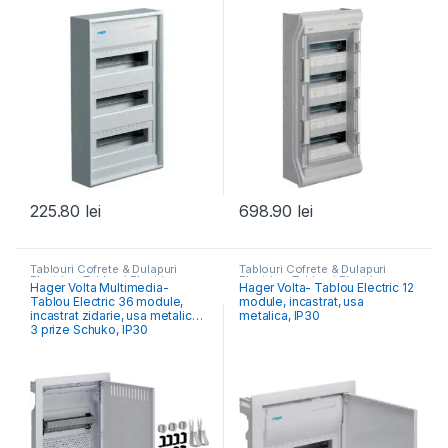
225.80
lei
698.90
lei
Tablouri Cofrete & Dulapuri
Tablouri Cofrete & Dulapuri
Electrice
,
Tablouri Electrice
Electrice
,
Tablouri Electrice
Hager Volta Multimedia-
Hager Volta- Tablou Electric 12
Hibrid & Multimedia
Rezidențiale Încastrate
Tablou Electric 36 module,
module, incastrat, usa
incastrat zidarie, usa metalica,
metalica, IP30
3 prize Schuko, IP30