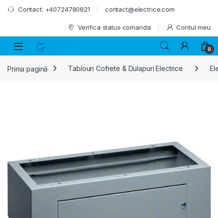
Skip to navigation
Skip to content
Contact: +40724780821
contact@electrice.com
Verifica status comanda
Contul meu
0
Prima pagină
Tablouri Cofrete & Dulapuri Electrice
El