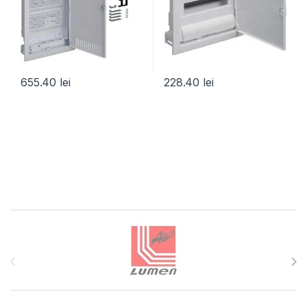
655.40
lei
228.40
lei
Brands Carousel