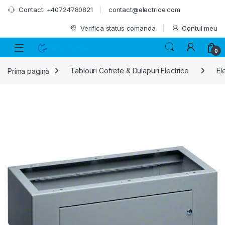
Skip to navigation
Skip to content
Contact: +40724780821
contact@electrice.com
Verifica status comanda
Contul meu
0
Prima pagină
Tablouri Cofrete & Dulapuri Electrice
El