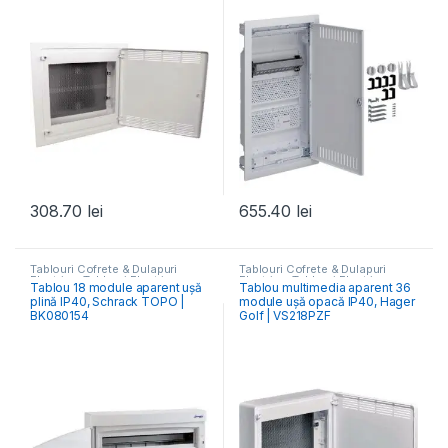
308.70
lei
655.40
lei
Tablouri Cofrete & Dulapuri
Tablouri Cofrete & Dulapuri
Electrice
,
Tablouri Electrice
Electrice
,
Tablouri Electrice
Tablou 18 module aparent ușă
Tablou multimedia aparent 36
Rezidențiale Aparente
Hibrid & Multimedia
plină IP40, Schrack TOPO |
module ușă opacă IP40, Hager
BK080154
Golf | VS218PZF