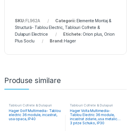
SKU:
FL962A
Categorii:
Elemente Montaj &
Structură- Tablou Electric
,
Tablouri Cofrete &
Dulapuri Electrice
Etichete:
Orion plus
,
Orion
Plus Soclu
Brand:
Hager
Produse similare
Tablouri Cofrete & Dulapuri
Tablouri Cofrete & Dulapuri
Electrice
,
Tablouri Electrice
Electrice
,
Tablouri Electrice
Hager Golf Multimedia- Tablou
Hager Volta Multimedia-
Hibrid & Multimedia
Hibrid & Multimedia
electric 36 module, incastrat,
Tablou Electric 36 module,
usa opaca, IP40
incastrat zidarie, usa metalica,
3 prize Schuko, IP30