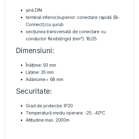
șină DIN
terminal inferior/superior: conectare rapidă (Bi-
Connect)/cu șurub
secțiunea transversală de conectare cu
conductor flexibil/rigid (mm²): 16/25
Dimensiuni:
Înălțime: 93 mm
Lățime: 35 mm
Adâncime= 68 mm
Securitate:
Grad de protecție: IP20
Temperatură mediu operare: -25…40°C
Altitudine max. 2000m