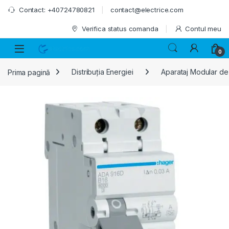
Skip to navigation
Skip to content
Contact: +40724780821
contact@electrice.com
Verifica status comanda
Contul meu
0
Prima pagină
Distribuția Energiei
Aparataj Modular de