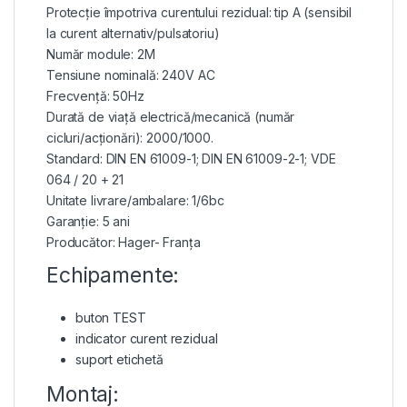
Protecție împotriva curentului rezidual: tip A (sensibil
la curent alternativ/pulsatoriu)
Număr module: 2M
Tensiune nominală: 240V AC
Frecvență: 50Hz
Durată de viață electrică/mecanică (număr
cicluri/acționări): 2000/1000.
Standard: DIN EN 61009-1; DIN EN 61009-2-1; VDE
064 / 20 + 21
Unitate livrare/ambalare: 1/6bc
Garanție: 5 ani
Producător: Hager- Franța
Echipamente:
buton TEST
indicator curent rezidual
suport etichetă
Montaj: