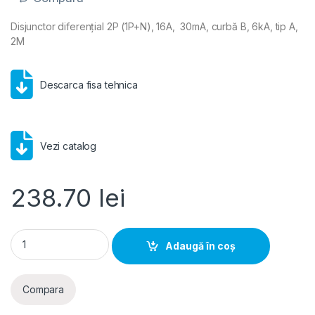
Disjunctor diferențial 2P (1P+N), 16A, 30mA, curbă B, 6kA, tip A,
2M
Descarca fisa tehnica
Vezi catalog
238.70
lei
Hager RCBO- Disjunctor diferential 2P (1P+N), 16A, 30mA, cur
Adaugă în coș
Compara