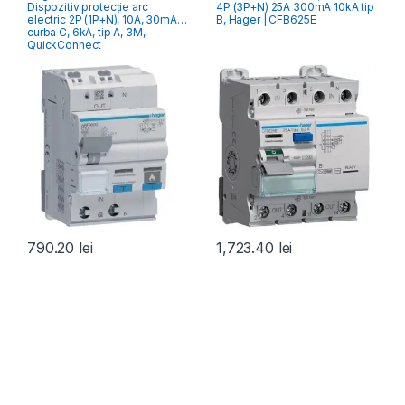
Dispozitiv protecție arc
4P (3P+N) 25A 300mA 10kA tip
RCCB Întrerupătoare Diferențiale
electric 2P (1P+N), 10A, 30mA,
B, Hager | CFB625E
curba C, 6kA, tip A, 3M,
QuickConnect
790.20
lei
1,723.40
lei