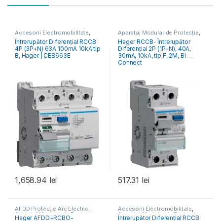
Accesorii Electromobilitate
,
Aparataj Modular de Protecție
,
Aparataj Modular de Protecție
,
RCCB Întrerupătoare Diferențiale
Întrerupător Diferențial RCCB
Hager RCCB- Întrerupător
Monitorizare & Control PV
,
4P (3P+N) 63A 100mA 10kA tip
Diferențial 2P (1P+N), 40A,
RCCB Întrerupătoare Diferențiale
B, Hager | CEB663E
30mA, 10kA, tip F, 2M, Bi-
Connect
1,658.94
lei
517.31
lei
AFDD Protecție Arc Electric
,
Accesorii Electromobilitate
,
Aparataj Modular de Protecție
,
Aparataj Modular de Protecție
,
Hager AFDD+RCBO-
Întrerupător Diferențial RCCB
Distribuția Energiei
Monitorizare & Control PV
,