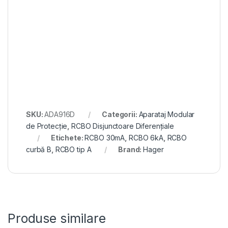
SKU:
ADA916D
Categorii:
Aparataj Modular
de Protecție
,
RCBO Disjunctoare Diferențiale
Etichete:
RCBO 30mA
,
RCBO 6kA
,
RCBO
curbă B
,
RCBO tip A
Brand:
Hager
Produse similare