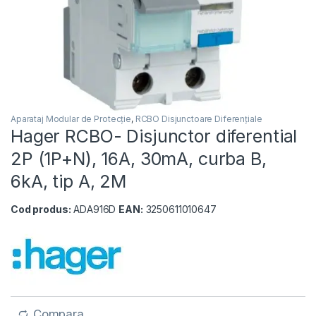
Aparataj Modular de Protecție
,
RCBO Disjunctoare Diferențiale
Hager RCBO- Disjunctor diferential
2P (1P+N), 16A, 30mA, curba B,
6kA, tip A, 2M
Cod produs:
ADA916D
EAN:
3250611010647
Compara