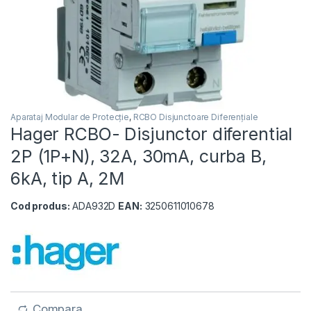
Aparataj Modular de Protecție
,
RCBO Disjunctoare Diferențiale
Hager RCBO- Disjunctor diferential
2P (1P+N), 32A, 30mA, curba B,
6kA, tip A, 2M
Cod produs:
ADA932D
EAN:
3250611010678
Compara