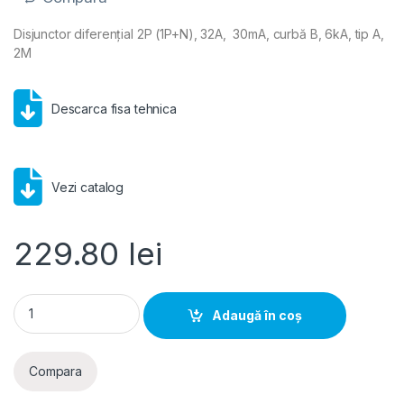
Disjunctor diferențial 2P (1P+N), 32A, 30mA, curbă B, 6kA, tip A,
2M
Descarca fisa tehnica
Vezi catalog
229.80
lei
Hager RCBO- Disjunctor diferential 2P (1P+N), 32A, 30mA, cur
Adaugă în coș
Compara