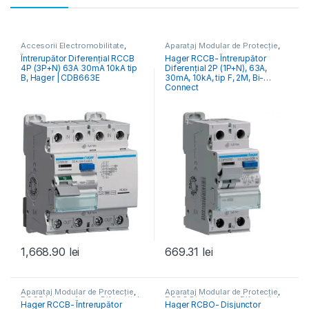
Accesorii Electromobilitate
,
Aparataj Modular de Protecție
,
Aparataj Modular de Protecție
,
RCCB Întrerupătoare Diferențiale
Întrerupător Diferențial RCCB
Hager RCCB- Întrerupător
Monitorizare & Control PV
,
4P (3P+N) 63A 30mA 10kA tip
Diferențial 2P (1P+N), 63A,
RCCB Întrerupătoare Diferențiale
B, Hager | CDB663E
30mA, 10kA, tip F, 2M, Bi-
Connect
1,668.90
lei
669.31
lei
Aparataj Modular de Protecție
,
Aparataj Modular de Protecție
,
RCCB Întrerupătoare Diferențiale
RCBO Disjunctoare Diferențiale
Hager RCCB- Întrerupător
Hager RCBO- Disjunctor