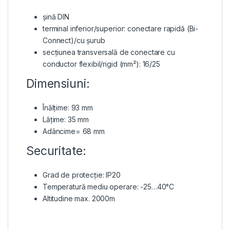
șină DIN
terminal inferior/superior: conectare rapidă (Bi-
Connect)/cu șurub
secțiunea transversală de conectare cu
conductor flexibil/rigid (mm²): 16/25
Dimensiuni:
Înălțime: 93 mm
Lățime: 35 mm
Adâncime= 68 mm
Securitate:
Grad de protecție: IP20
Temperatură mediu operare: -25…40°C
Altitudine max. 2000m