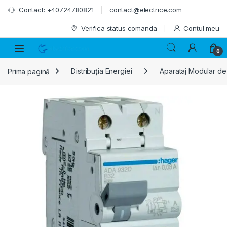
Skip to navigation
Skip to content
Contact: +40724780821
contact@electrice.com
Verifica status comanda
Contul meu
0
Prima pagină
Distribuția Energiei
Aparataj Modular de