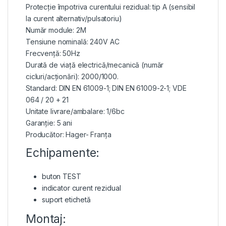
Protecție împotriva curentului rezidual: tip A (sensibil
la curent alternativ/pulsatoriu)
Număr module: 2M
Tensiune nominală: 240V AC
Frecvență: 50Hz
Durată de viață electrică/mecanică (număr
cicluri/acționări): 2000/1000.
Standard: DIN EN 61009-1; DIN EN 61009-2-1; VDE
064 / 20 + 21
Unitate livrare/ambalare: 1/6bc
Garanție: 5 ani
Producător: Hager- Franța
Echipamente:
buton TEST
indicator curent rezidual
suport etichetă
Montaj: