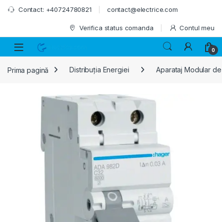
Skip to navigation
Skip to content
Contact: +40724780821
contact@electrice.com
Verifica status comanda
Contul meu
0
Prima pagină
Distribuția Energiei
Aparataj Modular de