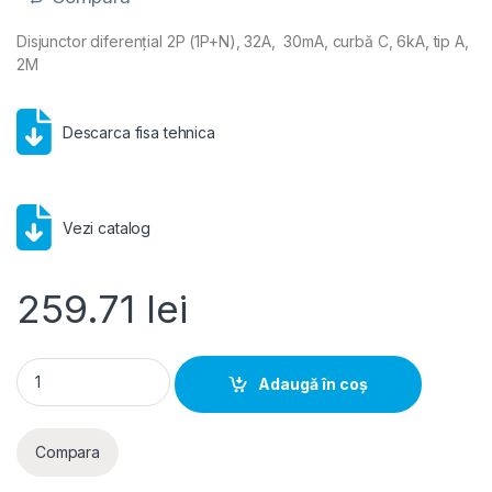
Disjunctor diferențial 2P (1P+N), 32A, 30mA, curbă C, 6kA, tip A,
2M
Descarca fisa tehnica
Vezi catalog
259.71
lei
Hager RCBO- Disjunctor diferential 2P (1P+N), 32A, 30mA, cur
Adaugă în coș
Compara