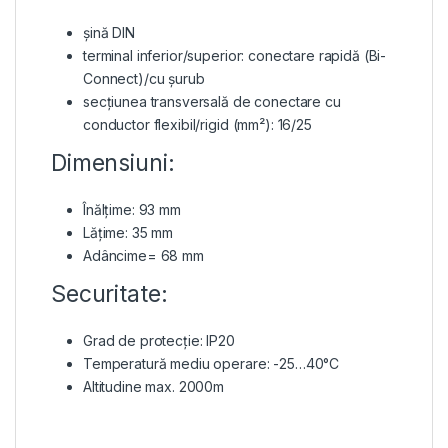
șină DIN
terminal inferior/superior: conectare rapidă (Bi-
Connect)/cu șurub
secțiunea transversală de conectare cu
conductor flexibil/rigid (mm²): 16/25
Dimensiuni:
Înălțime: 93 mm
Lățime: 35 mm
Adâncime= 68 mm
Securitate:
Grad de protecție: IP20
Temperatură mediu operare: -25…40°C
Altitudine max. 2000m