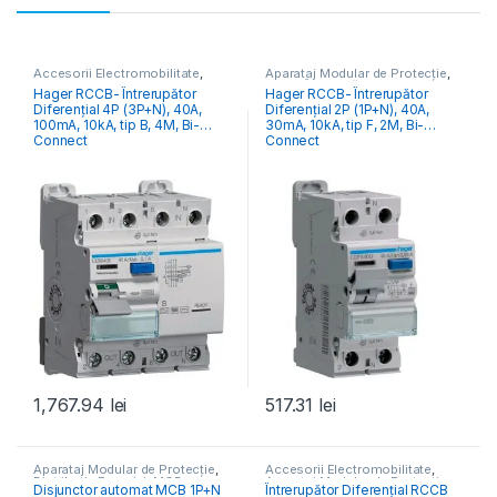
Accesorii Electromobilitate
,
Aparataj Modular de Protecție
,
Aparataj Modular de Protecție
,
RCCB Întrerupătoare Diferențiale
Hager RCCB- Întrerupător
Hager RCCB- Întrerupător
Monitorizare & Control PV
,
Diferențial 4P (3P+N), 40A,
Diferențial 2P (1P+N), 40A,
RCCB Întrerupătoare Diferențiale
100mA, 10kA, tip B, 4M, Bi-
30mA, 10kA, tip F, 2M, Bi-
Connect
Connect
1,767.94
lei
517.31
lei
Aparataj Modular de Protecție
,
Accesorii Electromobilitate
,
Distribuția Energiei
,
MCB
Aparataj Modular de Protecție
,
Disjunctor automat MCB 1P+N
Întrerupător Diferențial RCCB
Întrerupătoare Automate
Monitorizare & Control PV
,