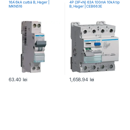
16A 6kA curbă B, Hager |
4P (3P+N) 63A 100mA 10kA tip
RCCB Întrerupătoare Diferențiale
MKN516
B, Hager | CEB663E
63.40
lei
1,658.94
lei