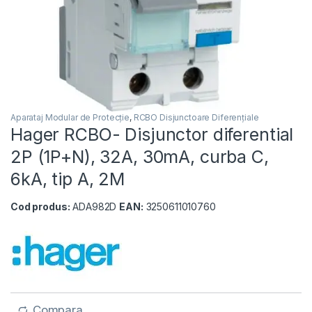
Aparataj Modular de Protecție
,
RCBO Disjunctoare Diferențiale
Hager RCBO- Disjunctor diferential
2P (1P+N), 32A, 30mA, curba C,
6kA, tip A, 2M
Cod produs:
ADA982D
EAN:
3250611010760
Compara