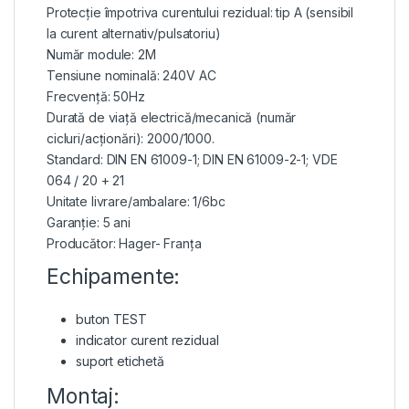
Protecție împotriva curentului rezidual: tip A (sensibil
la curent alternativ/pulsatoriu)
Număr module: 2M
Tensiune nominală: 240V AC
Frecvență: 50Hz
Durată de viață electrică/mecanică (număr
cicluri/acționări): 2000/1000.
Standard: DIN EN 61009-1; DIN EN 61009-2-1; VDE
064 / 20 + 21
Unitate livrare/ambalare: 1/6bc
Garanție: 5 ani
Producător: Hager- Franța
Echipamente:
buton TEST
indicator curent rezidual
suport etichetă
Montaj: