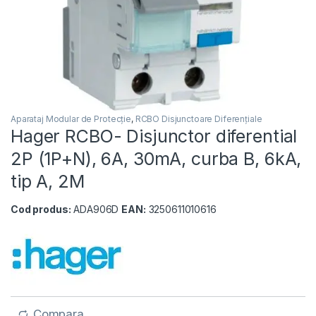
Aparataj Modular de Protecție
,
RCBO Disjunctoare Diferențiale
Hager RCBO- Disjunctor diferential
2P (1P+N), 6A, 30mA, curba B, 6kA,
tip A, 2M
Cod produs:
ADA906D
EAN:
3250611010616
Compara