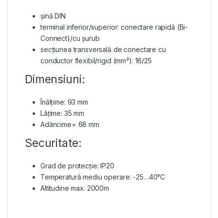
șină DIN
terminal inferior/superior: conectare rapidă (Bi-
Connect)/cu șurub
secțiunea transversală de conectare cu
conductor flexibil/rigid (mm²): 16/25
Dimensiuni:
Înălțime: 93 mm
Lățime: 35 mm
Adâncime= 68 mm
Securitate:
Grad de protecție: IP20
Temperatură mediu operare: -25…40°C
Altitudine max. 2000m