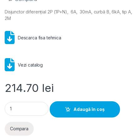
Disjunctor diferențial 2P (1P+N), 6A, 30mA, curbă B, 6kA, tip A,
2M
Descarca fisa tehnica
Vezi catalog
214.70
lei
Hager RCBO- Disjunctor diferential 2P (1P+N), 6A, 30mA, curb
Adaugă în coș
Compara