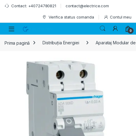
Skip to navigation
Skip to content
Contact: +40724780821
contact@electrice.com
Verifica status comanda
Contul meu
0
Prima pagină
Distribuția Energiei
Aparataj Modular de