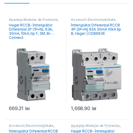
Aparataj Modular de Protecție
,
Accesorii Electromobilitate
,
RCCB Întrerupătoare Diferențiale
Aparataj Modular de Protecție
,
Hager RCCB- Întrerupător
Întrerupător Diferențial RCCB
Monitorizare & Control PV
,
Diferențial 2P (1P+N), 63A,
4P (3P+N) 63A 30mA 10kA tip
RCCB Întrerupătoare Diferențiale
30mA, 10kA, tip F, 2M, Bi-
B, Hager | CDB663E
Connect
669.31
lei
1,668.90
lei
Accesorii Electromobilitate
,
Aparataj Modular de Protecție
,
Aparataj Modular de Protecție
,
RCCB Întrerupătoare Diferențiale
Întrerupător Diferențial RCCB
Hager RCCB- Întrerupător
Monitorizare & Control PV
,