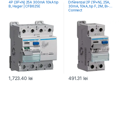
4P (3P+N) 25A 300mA 10kA tip
Diferențial 2P (1P+N), 25A,
RCCB Întrerupătoare Diferențiale
B, Hager | CFB625E
30mA, 10kA, tip F, 2M, Bi-
Connect
1,723.40
lei
491.31
lei