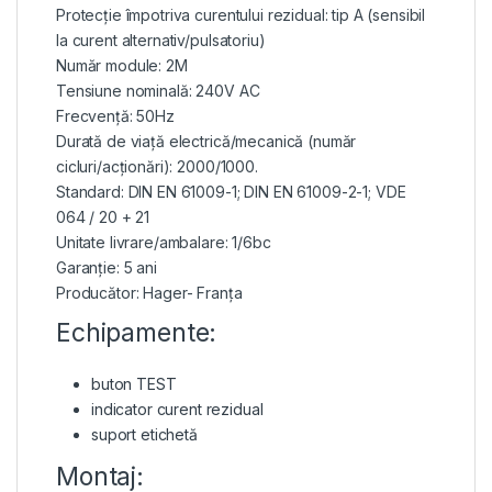
Protecție împotriva curentului rezidual: tip A (sensibil
la curent alternativ/pulsatoriu)
Număr module: 2M
Tensiune nominală: 240V AC
Frecvență: 50Hz
Durată de viață electrică/mecanică (număr
cicluri/acționări): 2000/1000.
Standard: DIN EN 61009-1; DIN EN 61009-2-1; VDE
064 / 20 + 21
Unitate livrare/ambalare: 1/6bc
Garanție: 5 ani
Producător: Hager- Franța
Echipamente:
buton TEST
indicator curent rezidual
suport etichetă
Montaj: