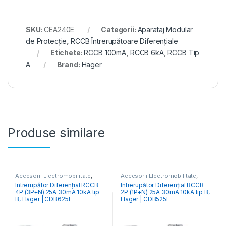
SKU:
CEA240E
Categorii:
Aparataj Modular
de Protecție
,
RCCB Întrerupătoare Diferențiale
Etichete:
RCCB 100mA
,
RCCB 6kA
,
RCCB Tip
A
Brand:
Hager
Produse similare
Accesorii Electromobilitate
,
Accesorii Electromobilitate
,
Aparataj Modular de Protecție
,
Aparataj Modular de Protecție
,
Întrerupător Diferențial RCCB
Întrerupător Diferențial RCCB
Monitorizare & Control PV
,
Monitorizare & Control PV
,
4P (3P+N) 25A 30mA 10kA tip
2P (1P+N) 25A 30mA 10kA tip B,
RCCB Întrerupătoare Diferențiale
RCCB Întrerupătoare Diferențiale
B, Hager | CDB625E
Hager | CDB525E