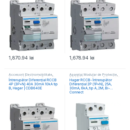
1,870.94
lei
1,678.94
lei
Accesorii Electromobilitate
,
Aparataj Modular de Protecție
,
Aparataj Modular de Protecție
,
RCCB Întrerupătoare Diferențiale
Întrerupător Diferențial RCCB
Hager RCCB- Întrerupător
Monitorizare & Control PV
,
4P (3P+N) 40A 30mA 10kA tip
Diferențial 2P (1P+N), 25A,
RCCB Întrerupătoare Diferențiale
B, Hager | CDB640E
30mA, 6kA, tip A, 2M, Bi-
Connect