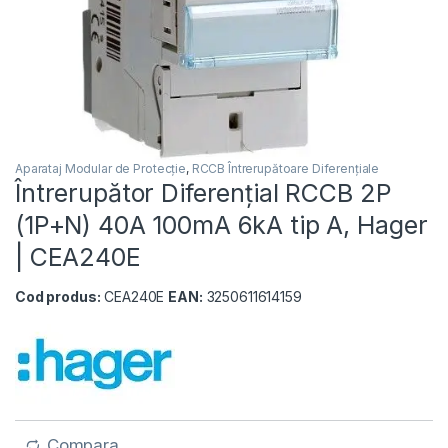
Aparataj Modular de Protecție
,
RCCB Întrerupătoare Diferențiale
Întrerupător Diferențial RCCB 2P
(1P+N) 40A 100mA 6kA tip A, Hager
| CEA240E
Cod produs:
CEA240E
EAN:
3250611614159
Compara