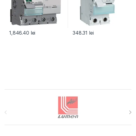
1,846.40
lei
348.31
lei
Brands Carousel