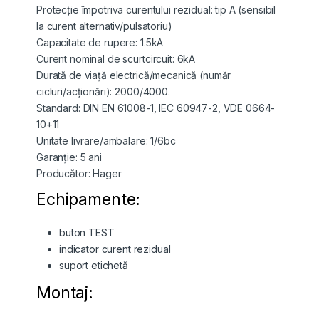
Protecție împotriva curentului rezidual: tip A (sensibil
la curent alternativ/pulsatoriu)
Capacitate de rupere: 1.5kA
Curent nominal de scurtcircuit: 6kA
Durată de viață electrică/mecanică (număr
cicluri/acționări): 2000/4000.
Standard: DIN EN 61008-1, IEC 60947-2, VDE 0664-
10+11
Unitate livrare/ambalare: 1/6bc
Garanție: 5 ani
Producător: Hager
Echipamente:
buton TEST
indicator curent rezidual
suport etichetă
Montaj: