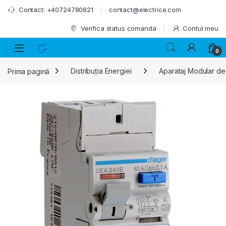
Skip to navigation
Skip to content
Contact: +40724780821
contact@electrice.com
Verifica status comanda
Contul meu
0
Prima pagină
Distribuția Energiei
Aparataj Modular de