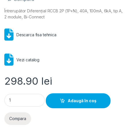
Întrerupător Diferențial RCCB 2P (1P+N), 40A, 100mA, 6kA, tip A,
2 module, Bi-Connect
Descarca fisa tehnica
Vezi catalog
298.90
lei
Întrerupător Diferențial RCCB 2P (1P+N) 40A 100mA 6kA tip A
Adaugă în coș
Compara