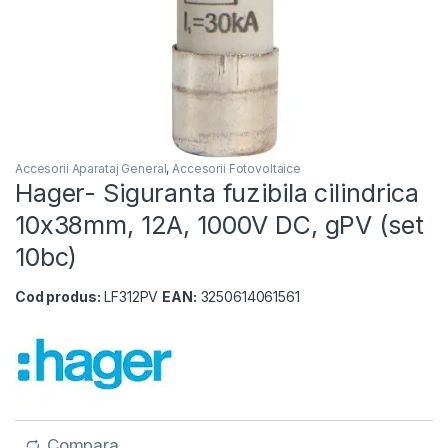
Accesorii Aparataj General
,
Accesorii Fotovoltaice
Hager- Siguranta fuzibila cilindrica
10x38mm, 12A, 1000V DC, gPV (set
10bc)
Cod produs:
LF312PV
EAN:
3250614061561
Compara