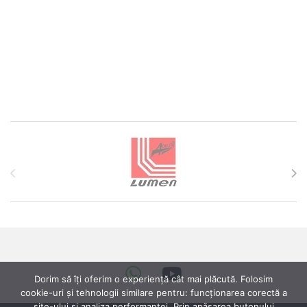
Brands Carousel
Dorim să îți oferim o experiență cât mai plăcută. Folosim
cookie-uri și tehnologii similare pentru: funcționarea corectă a
site-ului si analiza performanței. Prin apăsarea butonului