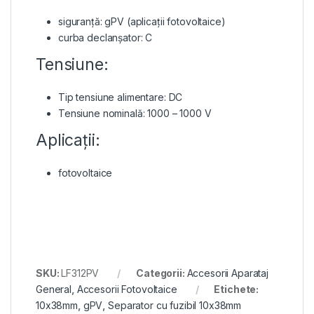
siguranță: gPV (aplicații fotovoltaice)
curba declanșator: C
Tensiune:
Tip tensiune alimentare: DC
Tensiune nominală: 1000 – 1000 V
Aplicații:
fotovoltaice
SKU:
LF312PV
Categorii:
Accesorii Aparataj
General
,
Accesorii Fotovoltaice
Etichete:
10x38mm
,
gPV
,
Separator cu fuzibil 10x38mm