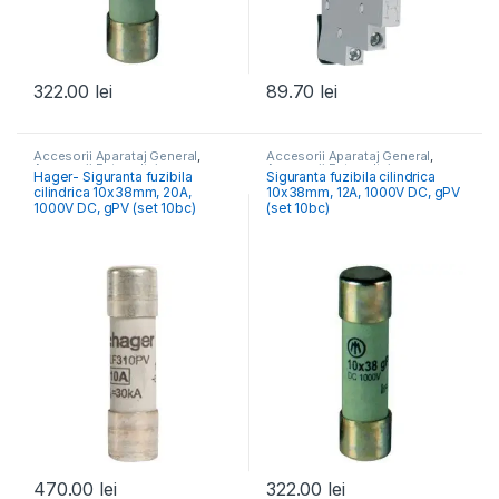
322.00
lei
89.70
lei
Accesorii Aparataj General
,
Accesorii Aparataj General
,
Accesorii Fotovoltaice
Accesorii Fotovoltaice
Hager- Siguranta fuzibila
Siguranta fuzibila cilindrica
cilindrica 10x38mm, 20A,
10x38mm, 12A, 1000V DC, gPV
1000V DC, gPV (set 10bc)
(set 10bc)
470.00
lei
322.00
lei