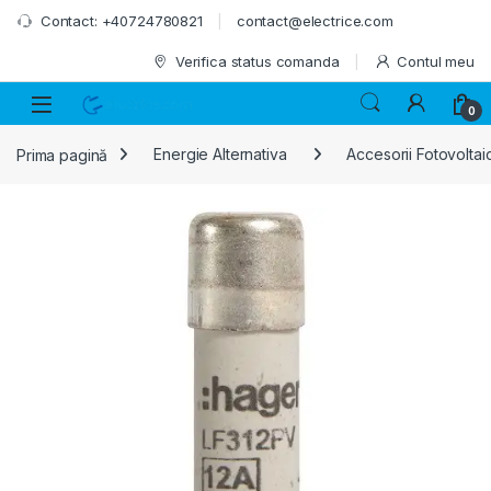
Skip to navigation
Skip to content
Contact: +40724780821
contact@electrice.com
Verifica status comanda
Contul meu
0
Prima pagină
Energie Alternativa
Accesorii Fotovoltai