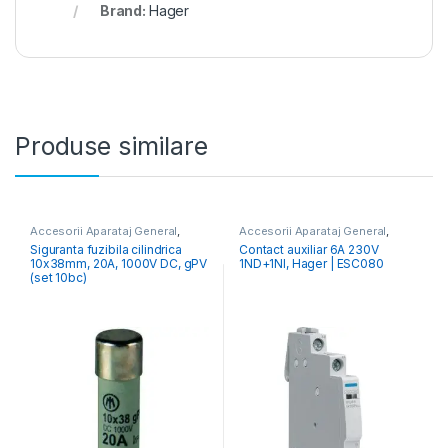
Brand:
Hager
Produse similare
Accesorii Aparataj General
,
Accesorii Aparataj General
,
Accesorii Fotovoltaice
Contactoare Modulare
Siguranta fuzibila cilindrica
Contact auxiliar 6A 230V
10x38mm, 20A, 1000V DC, gPV
1ND+1NI, Hager | ESC080
(set 10bc)