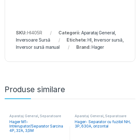
SKU:
HI405R
Categorii:
Aparataj General
,
Inversoare Sursă
Etichete:
HI
,
Inversor sursă
,
Inversor sursă manual
Brand:
Hager
Produse similare
Aparataj General
,
Separatoare
Aparataj General
,
Separatoare
Sarcină
Sarcină
Hager M1-
Hager- Separator cu fuzibil NH,
Intrerupator/Separator Sarcina
3P, 630A, orizontal
4P, 32A, 3,5M