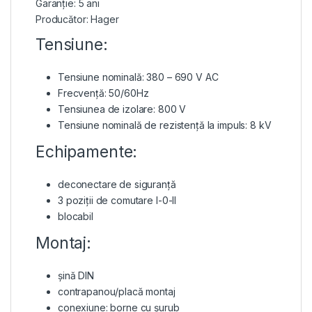
Garanție: 5 ani
Producător: Hager
Tensiune:
Tensiune nominală: 380 – 690 V AC
Frecvență: 50/60Hz
Tensiunea de izolare: 800 V
Tensiune nominală de rezistență la impuls: 8 kV
Echipamente:
deconectare de siguranță
3 poziții de comutare I-0-II
blocabil
Montaj:
șină DIN
contrapanou/placă montaj
conexiune: borne cu șurub