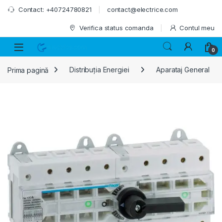
Skip to navigation
Skip to content
Contact: +40724780821
contact@electrice.com
Verifica status comanda
Contul meu
0
Prima pagină
Distribuția Energiei
Aparataj General