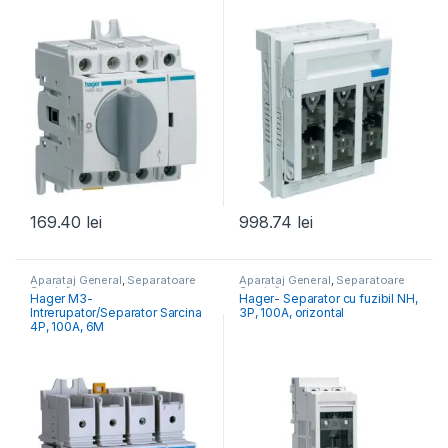
169.40
lei
998.74
lei
Aparataj General
,
Separatoare
Aparataj General
,
Separatoare
Sarcină
Sarcină
Hager M3-
Hager- Separator cu fuzibil NH,
Intrerupator/Separator Sarcina
3P, 100A, orizontal
4P, 100A, 6M