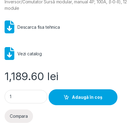
Inversor/Comutator Sursă modular, manual 4P, 100A, (I-0-II), 12
module
Descarca fisa tehnica
Vezi catalog
1,189.60
lei
Inversor de Sursă Manual 4P 100A 1-0-2, Hager | HI405R quan
Adaugă în coș
Compara