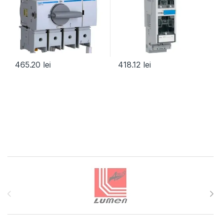
465.20
lei
418.12
lei
Brands Carousel