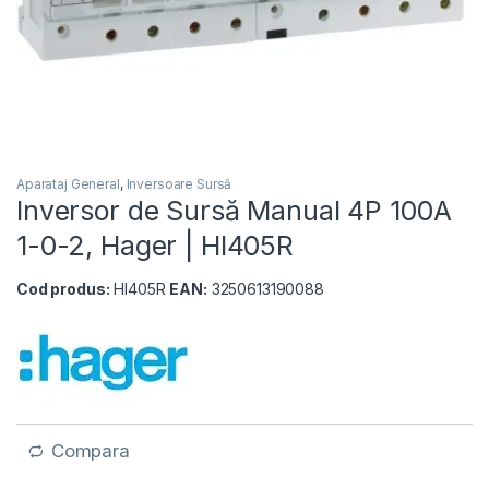
Aparataj General
,
Inversoare Sursă
Inversor de Sursă Manual 4P 100A
1-0-2, Hager | HI405R
Cod produs:
HI405R
EAN:
3250613190088
Compara