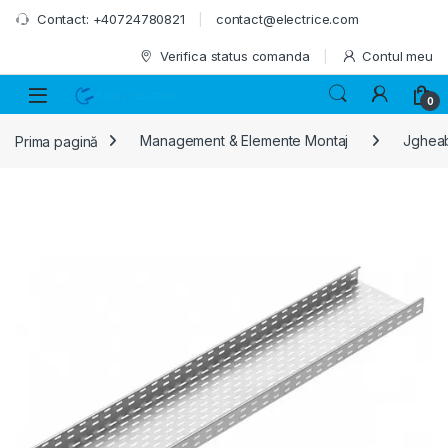
Skip to navigation
Skip to content
Contact: +40724780821
contact@electrice.com
Verifica status comanda
Contul meu
0
Prima pagină
Management & Elemente Montaj
Jgheab