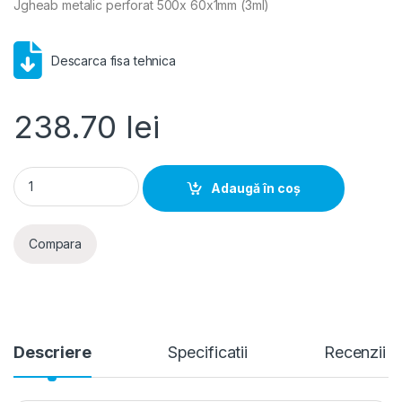
Jgheab metalic perforat 500x 60x1mm (3ml)
Descarca fisa tehnica
238.70
lei
Jgheab metalic perforat 500x 60x1mm (3ml) quantity
Adaugă în coș
Compara
Descriere
Specificatii
Recenzii