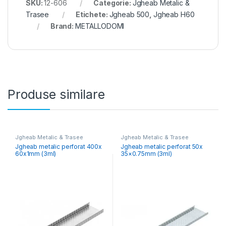
SKU:
12-606
Categorie:
Jgheab Metalic &
Trasee
Etichete:
Jgheab 500
,
Jgheab H60
Brand:
METALLODOMI
Produse similare
Jgheab Metalic & Trasee
Jgheab Metalic & Trasee
Jgheab metalic perforat 400x
Jgheab metalic perforat 50x
60x1mm (3ml)
35×0.75mm (3ml)