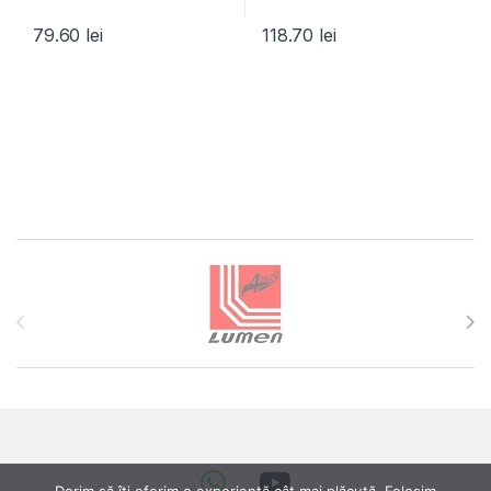
79.60
lei
118.70
lei
Brands Carousel