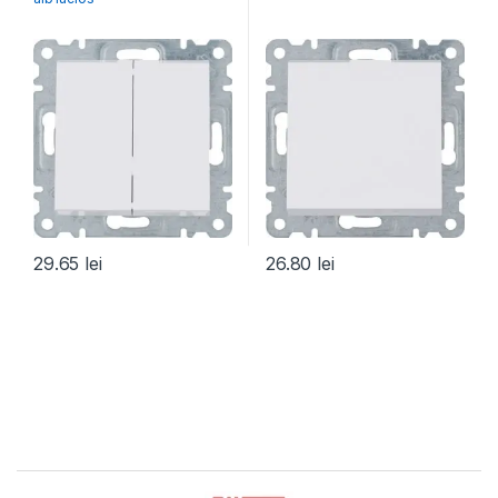
29.65
lei
26.80
lei
Brands Carousel