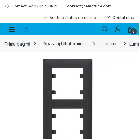
Skip to navigation
Skip to content
Contact: +40724780821
contact@electrice.com
Verifica status comanda
Contul meu
0
Prima pagină
Aparataj Ultraterminal
Lumina
Lumi