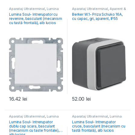
Aparataj Ultraterminal
,
Lumina
Aparataj Ultraterminal
,
Aparent &
Exterior
,
Berker
Lumina Soul- Intrerupator cu
Berker W.1- Priza Schuko 16A,
revenire, basculant (mecanism
cu capac, gri, aparent, IP55
cu tastă frontală), alb lucios
16.42
lei
52.00
lei
Aparataj Ultraterminal
,
Lumina
Aparataj Ultraterminal
,
Lumina
Lumina Soul- Intrerupator
Lumina Soul- Intrerupator
dublu cap scara, basculant
cruce, basculant (mecanism cu
(mecanism cu taste frontale),
tastă frontală), alb lucios
alb lucios