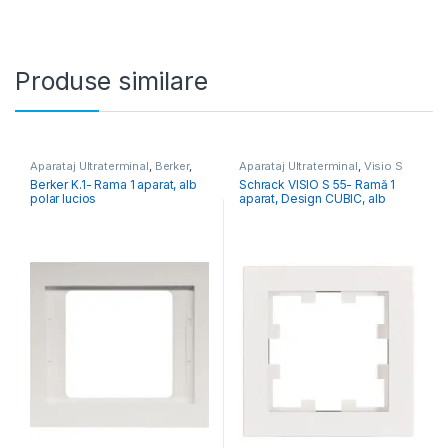
Produse similare
Aparataj Ultraterminal
,
Berker
,
Aparataj Ultraterminal
,
Visio S
Berker K.1, K.5
Berker K.1- Rama 1 aparat, alb
Schrack VISIO S 55- Ramă 1
polar lucios
aparat, Design CUBIC, alb