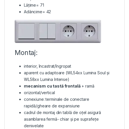
Lățime= 71
Adâncime= 42
Montaj:
interior, încastrat/îngropat
aparent cu adaptoare (WL54xx Lumina Soul și
WL58xx Lumina Intense)
mecanism
cu tastă frontală
+ ramă
orizontal/vertical
conexiune: terminale de conectare
rapidă/gheare de expansiune
cadrul de montaj din tablă de oțel asigură
asamblarea fermă- chiar și pe suprafețe
denivelate