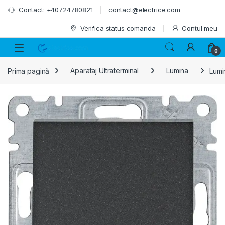
Skip to navigation
Skip to content
Contact: +40724780821
contact@electrice.com
Verifica status comanda
Contul meu
0
Prima pagină
Aparataj Ultraterminal
Lumina
Lumi