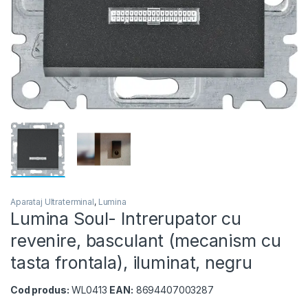
Aparataj Ultraterminal
,
Lumina
Lumina Soul- Intrerupator cu
revenire, basculant (mecanism cu
tasta frontala), iluminat, negru
Cod produs:
WL0413
EAN:
8694407003287