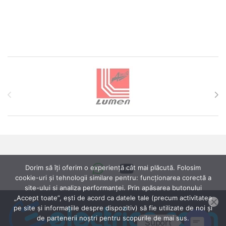
Brands Carousel
Dorim să îți oferim o experiență cât mai plăcută. Folosim
cookie-uri și tehnologii similare pentru: funcționarea corectă a
site-ului si analiza performanței. Prin apăsarea butonului
„Accept toate”, ești de acord ca datele tale (precum activitatea
pe site și informațiile despre dispozitiv) să fie utilizate de noi și
de partenerii noștri pentru scopurile de mai sus.
Suport