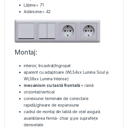
Lățime= 71
Adâncime= 42
Montaj:
interior, încastrat/îngropat
aparent cu adaptoare (WL54xx Lumina Soul și
WL58xx Lumina Intense)
mecanism
cu tastă frontală
+ ramă
orizontal/vertical
conexiune: terminale de conectare
rapidă/gheare de expansiune
cadrul de montaj din tablă de oțel asigură
asamblarea fermă- chiar și pe suprafețe
denivelate