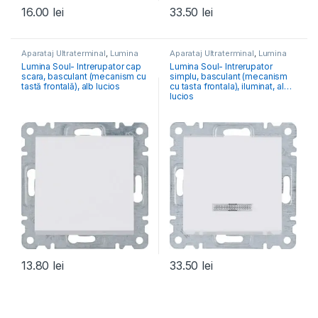
16.00
lei
33.50
lei
Aparataj Ultraterminal
,
Lumina
Aparataj Ultraterminal
,
Lumina
Lumina Soul- Intrerupator cap
Lumina Soul- Intrerupator
scara, basculant (mecanism cu
simplu, basculant (mecanism
tastă frontală), alb lucios
cu tasta frontala), iluminat, alb
lucios
13.80
lei
33.50
lei