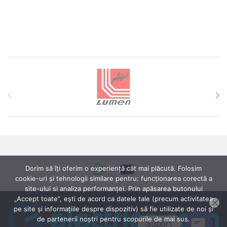
Brands Carousel
Dorim să îți oferim o experiență cât mai plăcută. Folosim
cookie-uri și tehnologii similare pentru: funcționarea corectă a
site-ului si analiza performanței. Prin apăsarea butonului
„Accept toate”, ești de acord ca datele tale (precum activitatea
pe site și informațiile despre dispozitiv) să fie utilizate de noi și
de partenerii noștri pentru scopurile de mai sus.
Suport