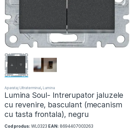
Aparataj Ultraterminal
,
Lumina
Lumina Soul- Intrerupator jaluzele
cu revenire, basculant (mecanism
cu tasta frontala), negru
Cod produs:
WL0323
EAN:
8694407003263