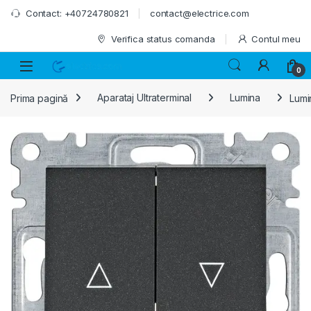
Skip to navigation
Skip to content
Contact: +40724780821
contact@electrice.com
Verifica status comanda
Contul meu
0
Prima pagină
Aparataj Ultraterminal
Lumina
Lumi