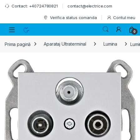
Skip to navigation
Skip to content
Contact: +40724780821
contact@electrice.com
Verifica status comanda
Contul meu
0
Prima pagină
Aparataj Ultraterminal
Lumina
Lumi