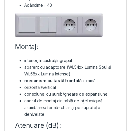
Adâncime= 40
Montaj:
interior, încastrat/îngropat
aparent cu adaptoare (WL54xx Lumina Soul și
WL58xx Lumina Intense)
mecanism cu tastă frontală
+ ramă
orizontal/vertical
conexiune: cu șurub/gheare de expansiune
cadrul de montaj din tablă de oțel asigură
asamblarea fermă- chiar și pe suprafețe
denivelate
Atenuare (dB):