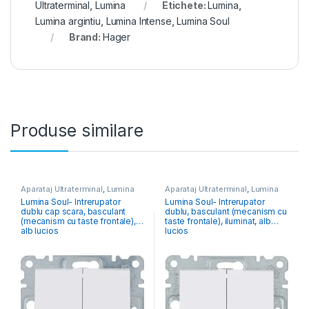
Ultraterminal
,
Lumina
Etichete:
Lumina
,
Lumina argintiu
,
Lumina Intense
,
Lumina Soul
Brand:
Hager
Produse similare
Aparataj Ultraterminal
,
Lumina
Aparataj Ultraterminal
,
Lumina
Lumina Soul- Intrerupator
Lumina Soul- Intrerupator
dublu cap scara, basculant
dublu, basculant (mecanism cu
(mecanism cu taste frontale),
taste frontale), iluminat, alb
alb lucios
lucios