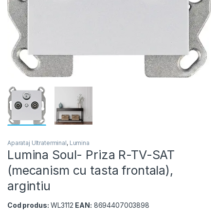
Aparataj Ultraterminal
,
Lumina
Lumina Soul- Priza R-TV-SAT
(mecanism cu tasta frontala),
argintiu
Cod produs:
WL3112
EAN:
8694407003898