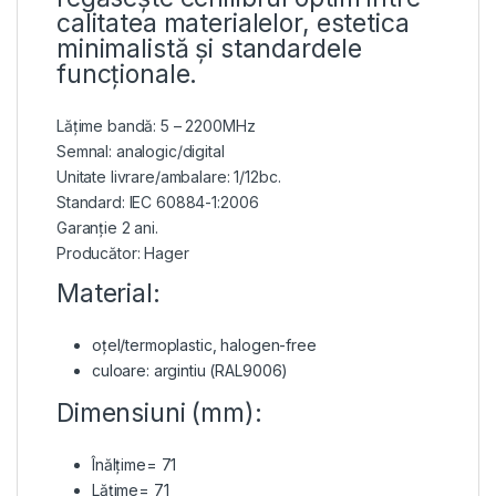
calitatea materialelor, estetica
minimalistă și standardele
funcționale.
Lățime bandă: 5 – 2200MHz
Semnal: analogic/digital
Unitate livrare/ambalare: 1/12bc.
Standard: IEC 60884-1:2006
Garanție 2 ani.
Producător: Hager
Material:
oțel/termoplastic, halogen-free
culoare: argintiu (RAL9006)
Dimensiuni (mm):
Înălțime= 71
Lățime= 71