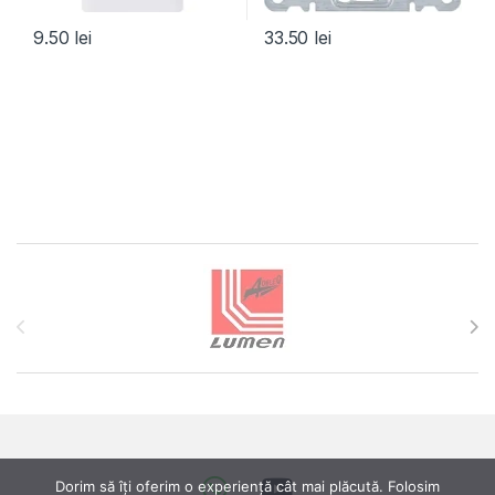
9.50
lei
33.50
lei
Brands Carousel
Dorim să îți oferim o experiență cât mai plăcută. Folosim