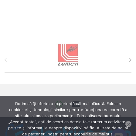
Brands Carousel
Dorim să îți oferim o experiență cât mai plăcută. Folosim
cookie-uri și tehnologii similare pentru: funcționarea corectă a
site-ului si analiza performanței. Prin apăsarea butonului
„Accept toate”, ești de acord ca datele tale (precum activitatea
pe site și informațiile despre dispozitiv) să fie utilizate de noi și
de partenerii noștri pentru scopurile de mai sus.