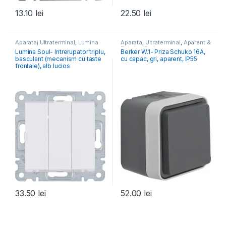
13.10
lei
22.50
lei
Aparataj Ultraterminal
,
Lumina
Aparataj Ultraterminal
,
Aparent &
Exterior
,
Berker
Lumina Soul- Intrerupator triplu,
Berker W.1- Priza Schuko 16A,
basculant (mecanism cu taste
cu capac, gri, aparent, IP55
frontale), alb lucios
33.50
lei
52.00
lei