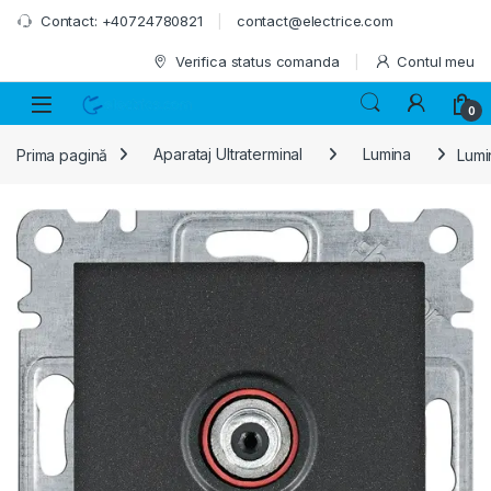
Skip to navigation
Skip to content
Contact: +40724780821
contact@electrice.com
Verifica status comanda
Contul meu
0
Prima pagină
Aparataj Ultraterminal
Lumina
Lumi