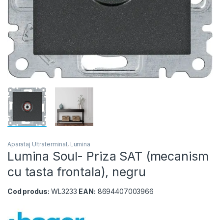
Aparataj Ultraterminal
,
Lumina
Lumina Soul- Priza SAT (mecanism
cu tasta frontala), negru
Cod produs:
WL3233
EAN:
8694407003966