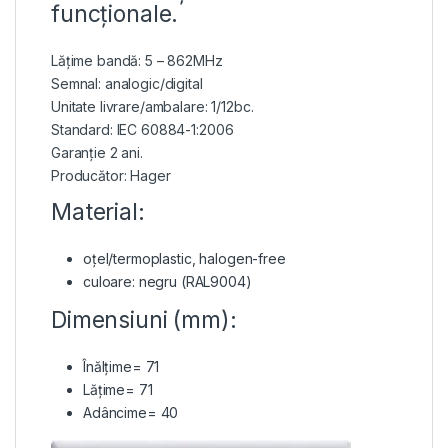
funcționale.
Lățime bandă: 5 – 862MHz
Semnal: analogic/digital
Unitate livrare/ambalare: 1/12bc.
Standard: IEC 60884-1:2006
Garanție 2 ani.
Producător: Hager
Material:
oțel/termoplastic, halogen-free
culoare: negru (RAL9004)
Dimensiuni (mm):
Înălțime= 71
Lățime= 71
Adâncime= 40