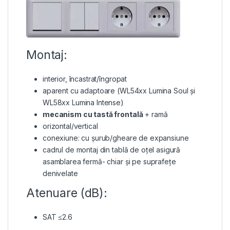
Montaj:
interior, încastrat/îngropat
aparent cu adaptoare (WL54xx Lumina Soul și
WL58xx Lumina Intense)
mecanism cu tastă frontală
+ ramă
orizontal/vertical
conexiune: cu șurub/gheare de expansiune
cadrul de montaj din tablă de oțel asigură
asamblarea fermă- chiar și pe suprafețe
denivelate
Atenuare (dB):
SAT ≤2.6