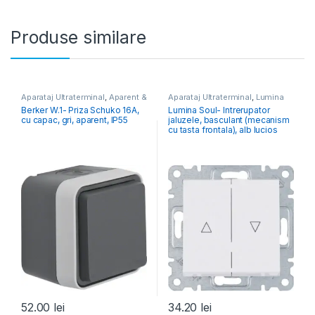
Produse similare
Aparataj Ultraterminal
,
Aparent &
Aparataj Ultraterminal
,
Lumina
Exterior
,
Berker
Berker W.1- Priza Schuko 16A,
Lumina Soul- Intrerupator
cu capac, gri, aparent, IP55
jaluzele, basculant (mecanism
cu tasta frontala), alb lucios
52.00
lei
34.20
lei