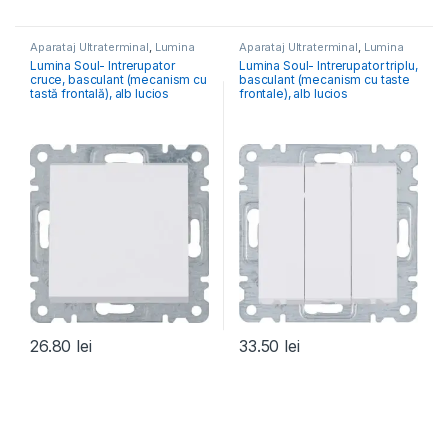
Aparataj Ultraterminal
,
Lumina
Aparataj Ultraterminal
,
Lumina
Lumina Soul- Intrerupator
Lumina Soul- Intrerupator triplu,
cruce, basculant (mecanism cu
basculant (mecanism cu taste
tastă frontală), alb lucios
frontale), alb lucios
26.80
lei
33.50
lei