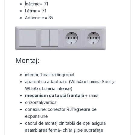
Înălțime= 71
Lățime= 71
Adâncime= 35
Montaj:
interior, încastrat/îngropat
aparent cu adaptoare (WL54xx Lumina Soul și
WL58xx Lumina Intense)
mecanism cu tastă frontală
+ ramă
orizontal/vertical
conexiune: conector RJ11/gheare de
expansiune
cadrul de montaj din tablă de oțel asigură
asamblarea fermă- chiar și pe suprafețe