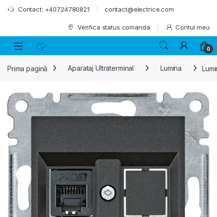
Skip to navigation
Skip to content
Contact: +40724780821
contact@electrice.com
Verifica status comanda
Contul meu
0
Prima pagină
Aparataj Ultraterminal
Lumina
Lumi