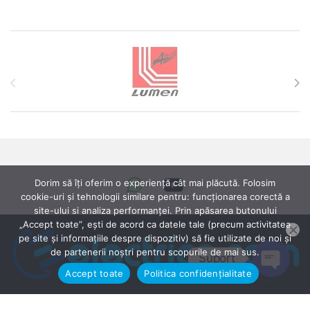
Brands Carousel
Dorim să îți oferim o experiență cât mai plăcută. Folosim
cookie-uri și tehnologii similare pentru: funcționarea corectă a
site-ului si analiza performanței. Prin apăsarea butonului
„Accept toate”, ești de acord ca datele tale (precum activitatea
pe site și informațiile despre dispozitiv) să fie utilizate de noi și
de partenerii noștri pentru scopurile de mai sus.
Suport
Accept toate
Politica confidențialitate
Open ch