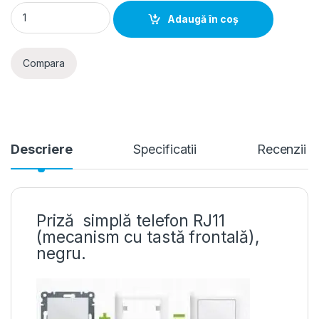
Lumina Soul- Priza simpla telefon RJ11 (mecanism cu tasta fr
Adaugă în coș
Compara
Descriere
Specificatii
Recenzii
Priză simplă telefon RJ11
(mecanism cu tastă frontală),
negru.