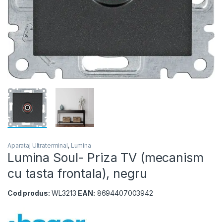
Aparataj Ultraterminal
,
Lumina
Lumina Soul- Priza TV (mecanism
cu tasta frontala), negru
Cod produs:
WL3213
EAN:
8694407003942