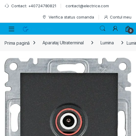
Skip to navigation
Skip to content
Contact: +40724780821
contact@electrice.com
Verifica status comanda
Contul meu
0
Prima pagină
Aparataj Ultraterminal
Lumina
Lumi