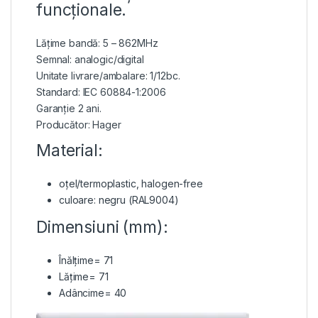
funcționale.
Lățime bandă: 5 – 862MHz
Semnal: analogic/digital
Unitate livrare/ambalare: 1/12bc.
Standard: IEC 60884-1:2006
Garanție 2 ani.
Producător: Hager
Material:
oțel/termoplastic, halogen-free
culoare: negru (RAL9004)
Dimensiuni (mm):
Înălțime= 71
Lățime= 71
Adâncime= 40