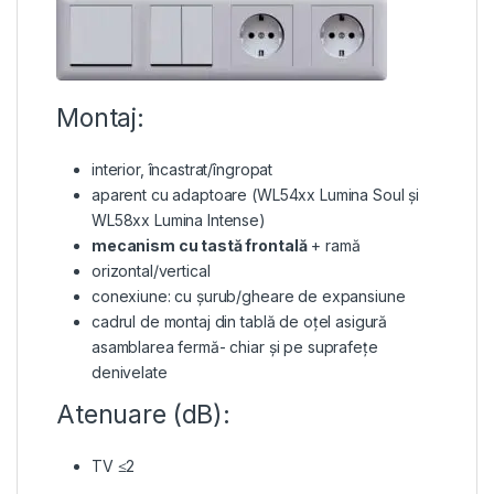
Montaj:
interior, încastrat/îngropat
aparent cu adaptoare (WL54xx Lumina Soul și
WL58xx Lumina Intense)
mecanism cu tastă frontală
+ ramă
orizontal/vertical
conexiune: cu șurub/gheare de expansiune
cadrul de montaj din tablă de oțel asigură
asamblarea fermă- chiar și pe suprafețe
denivelate
Atenuare (dB):
TV ≤2