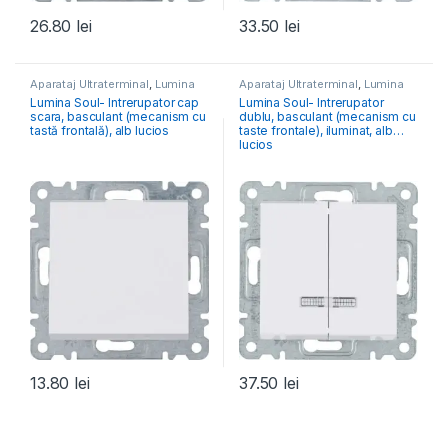
26.80
lei
33.50
lei
Aparataj Ultraterminal
,
Lumina
Aparataj Ultraterminal
,
Lumina
Lumina Soul- Intrerupator cap
Lumina Soul- Intrerupator
scara, basculant (mecanism cu
dublu, basculant (mecanism cu
tastă frontală), alb lucios
taste frontale), iluminat, alb
lucios
13.80
lei
37.50
lei