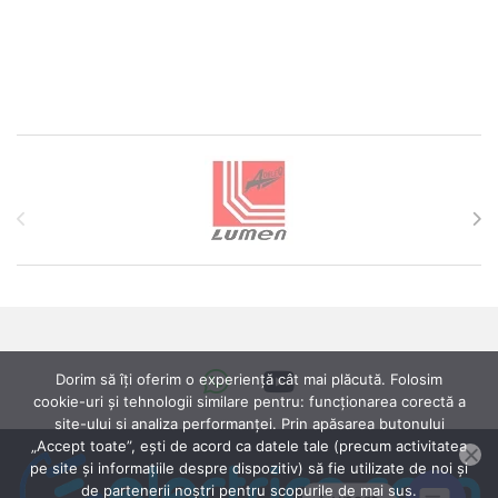
Brands Carousel
Dorim să îți oferim o experiență cât mai plăcută. Folosim
cookie-uri și tehnologii similare pentru: funcționarea corectă a
site-ului si analiza performanței. Prin apăsarea butonului
„Accept toate”, ești de acord ca datele tale (precum activitatea
pe site și informațiile despre dispozitiv) să fie utilizate de noi și
de partenerii noștri pentru scopurile de mai sus.