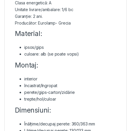
Clasa energetică: A
Unitate livrare/ambalare: 1/6 bc
Garanție: 2 ani.
Producător: Eurolamp- Grecia
Material:
ipsos/gips
culoare: alb (se poate vopsi)
Montaj:
interior
încastrat/îngropat
perete/gips-carton/zidărie
trepte/hol/culoar
Dimensiuni:
Înălțime/decupaj perete: 360/363 mm
Lățime/decupaj perete: 130/133 mm