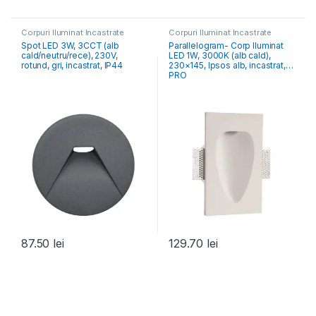
Corpuri Iluminat Încastrate
Corpuri Iluminat Încastrate
Spot LED 3W, 3CCT (alb
Parallelogram- Corp Iluminat
cald/neutru/rece), 230V,
LED 1W, 3000K (alb cald),
rotund, gri, incastrat, IP44
230×145, Ipsos alb, incastrat,
PRO
87.50
lei
129.70
lei