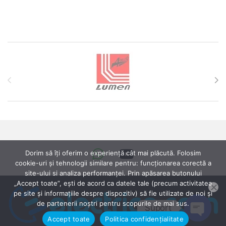
Brands Carousel
Dorim să îți oferim o experiență cât mai plăcută. Folosim
cookie-uri și tehnologii similare pentru: funcționarea corectă a
site-ului si analiza performanței. Prin apăsarea butonului
„Accept toate”, ești de acord ca datele tale (precum activitatea
pe site și informațiile despre dispozitiv) să fie utilizate de noi și
de partenerii noștri pentru scopurile de mai sus.
Suport
Accept toate
Politica confidențialitate