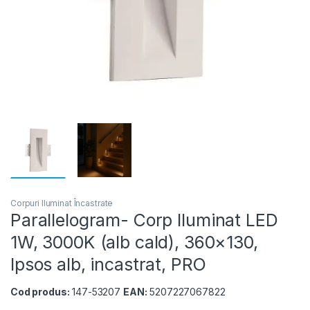
Corpuri Iluminat Încastrate
Parallelogram- Corp Iluminat LED
1W, 3000K (alb cald), 360×130,
Ipsos alb, incastrat, PRO
Cod produs:
147-53207
EAN:
5207227067822