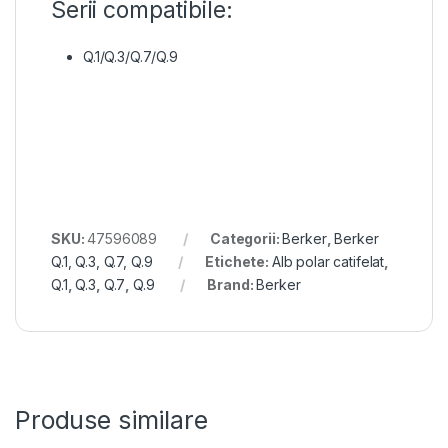
Serii compatibile:
Q.1/Q.3/Q.7/Q.9
SKU:
47596089
Categorii:
Berker
,
Berker
Q.1, Q.3, Q.7, Q.9
Etichete:
Alb polar catifelat
,
Q.1
,
Q.3
,
Q.7
,
Q.9
Brand:
Berker
Produse similare