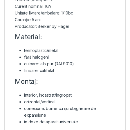
Curent nominal: 16A
Unitate livrare/ambalare: 1/10bc
Garanție 5 ani
Producător: Berker by Hager
Material:
termoplastic/metal
fără halogeni
culoare: alb pur (RAL9010)
finisare: catifelat
Montaj:
interior, încastrat/îngropat
orizontal/vertical
conexiune: borne cu șurub/gheare de
expansiune
în doze de aparat universale