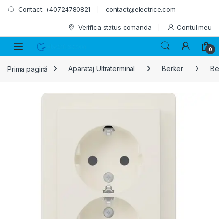
Skip to navigation
Skip to content
Contact: +40724780821
contact@electrice.com
Verifica status comanda
Contul meu
0
Prima pagină
Aparataj Ultraterminal
Berker
Ber