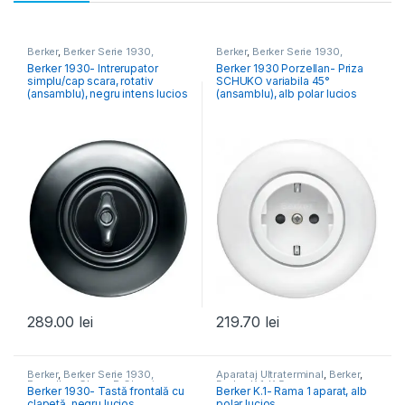
Berker
,
Berker Serie 1930,
Berker
,
Berker Serie 1930,
Porzellan, Glass, R.Classic
Porzellan, Glass, R.Classic
Berker 1930- Intrerupator
Berker 1930 Porzellan- Priza
simplu/cap scara, rotativ
SCHUKO variabila 45°
(ansamblu), negru intens lucios
(ansamblu), alb polar lucios
289.00
lei
219.70
lei
Berker
,
Berker Serie 1930,
Aparataj Ultraterminal
,
Berker
,
Porzellan, Glass, R.Classic
Berker K.1, K.5
Berker 1930- Tastă frontală cu
Berker K.1- Rama 1 aparat, alb
clapetă, negru lucios
polar lucios