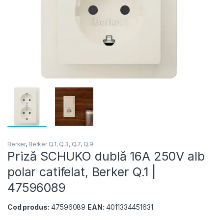
Berker
,
Berker Q.1, Q.3, Q.7, Q.9
Priză SCHUKO dublă 16A 250V alb
polar catifelat, Berker Q.1 |
47596089
Cod produs:
47596089
EAN:
4011334451631