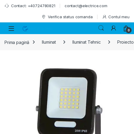
Skip to navigation
Skip to content
Contact: +40724780821
contact@electrice.com
Verifica status comanda
Contul meu
0
Prima pagină
Iluminat
Iluminat Tehnic
Proiecto