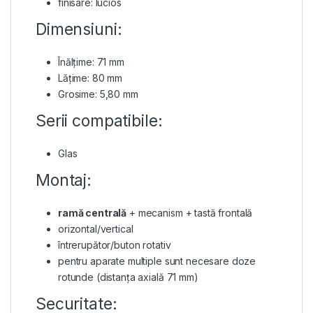
finisare: lucios
Dimensiuni:
Înălțime: 71 mm
Lățime: 80 mm
Grosime: 5,80 mm
Serii compatibile:
Glas
Montaj:
ramă centrală
+ mecanism + tastă frontală
orizontal/vertical
întrerupător/buton rotativ
pentru aparate multiple sunt necesare doze
rotunde (distanța axială 71 mm)
Securitate: