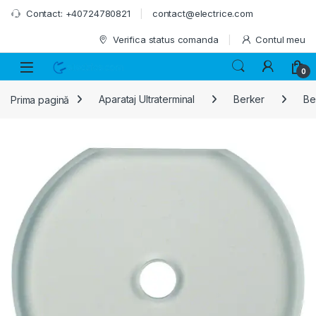
Skip to navigation
Skip to content
Contact: +40724780821
contact@electrice.com
Verifica status comanda
Contul meu
0
Prima pagină
Aparataj Ultraterminal
Berker
Be