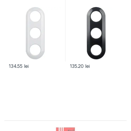
134.55
lei
135.20
lei
Brands Carousel