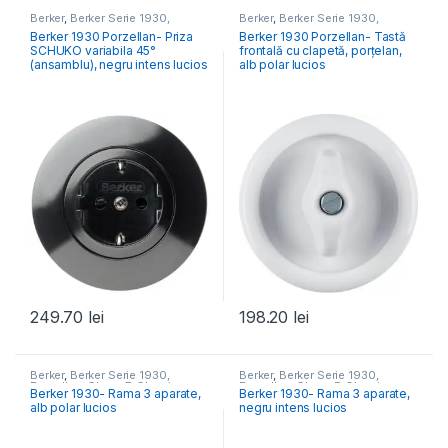
Berker
,
Berker Serie 1930,
Berker
,
Berker Serie 1930,
Porzellan, Glass, R.Classic
Porzellan, Glass, R.Classic
Berker 1930 Porzellan- Priza
Berker 1930 Porzellan- Tastă
SCHUKO variabila 45°
frontală cu clapetă, porțelan,
(ansamblu), negru intens lucios
alb polar lucios
249.70
lei
198.20
lei
Berker
,
Berker Serie 1930,
Berker
,
Berker Serie 1930,
Porzellan, Glass, R.Classic
Porzellan, Glass, R.Classic
Berker 1930- Rama 3 aparate,
Berker 1930- Rama 3 aparate,
alb polar lucios
negru intens lucios