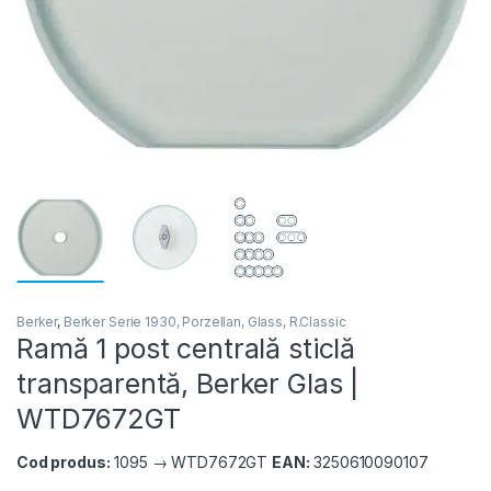
Berker
,
Berker Serie 1930, Porzellan, Glass, R.Classic
Ramă 1 post centrală sticlă
transparentă, Berker Glas |
WTD7672GT
Cod produs:
1095 → WTD7672GT
EAN:
3250610090107