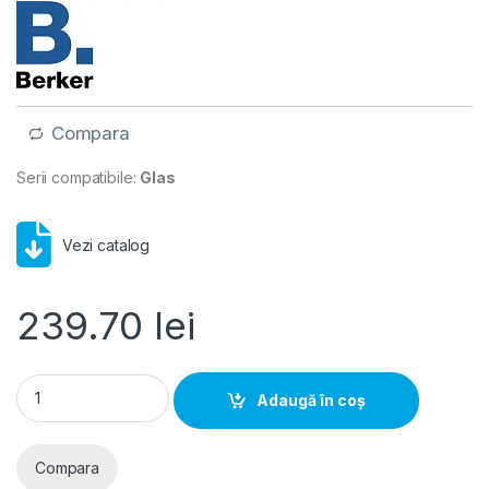
Compara
Serii compatibile:
Glas
Vezi catalog
239.70
lei
Ramă 1 post centrală sticlă transparentă, Berker Glas | WTD
Adaugă în coș
Compara