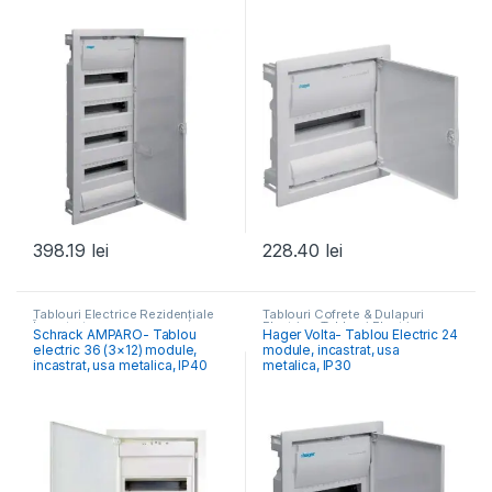
398.19
lei
228.40
lei
Tablouri Electrice Rezidențiale
Tablouri Cofrete & Dulapuri
Încastrate
Electrice
,
Tablouri Electrice
Schrack AMPARO- Tablou
Hager Volta- Tablou Electric 24
Rezidențiale Încastrate
electric 36 (3×12) module,
module, incastrat, usa
incastrat, usa metalica, IP40
metalica, IP30