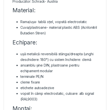
Producător: Schrack- Austria
Material:
Rama/ușa- tablă oțel, vopsită electrostatic
Cuva/plastroane- material plastic ABS (Acrilonitril
Butadien Stiren)
Echipare:
ușă metalică reversibilă stânga/dreapta (unghi
deschidere: 180°) cu sistem închidere: clemă
ansamblu șine DIN, plastroane pentru
echipament modular
terminale PE/N
cleme fixare
etichete autoadezive
vopsit în câmp electrostatic, culoare: alb signal
(RAL9003)
Montaj: