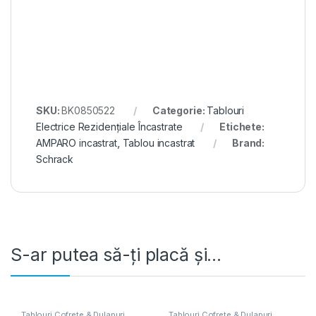
SKU:
BK0850522
Categorie:
Tablouri
Electrice Rezidențiale Încastrate
Etichete:
AMPARO incastrat
,
Tablou incastrat
Brand:
Schrack
S-ar putea să-ți placă și…
Tablouri Cofrete & Dulapuri
Tablouri Cofrete & Dulapuri