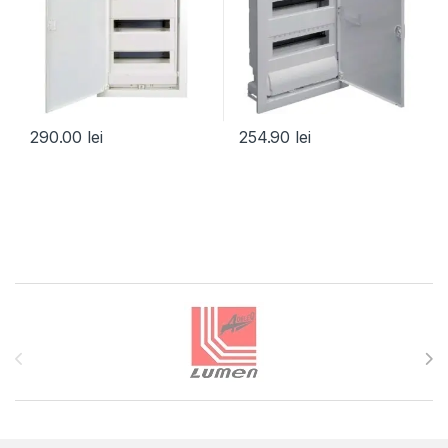
290.00
lei
254.90
lei
Brands Carousel