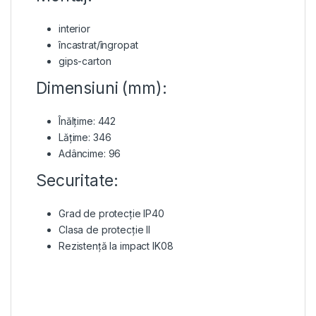
interior
încastrat/îngropat
gips-carton
Dimensiuni (mm):
Înălțime: 442
Lățime: 346
Adâncime: 96
Securitate:
Grad de protecție IP40
Clasa de protecție II
Rezistență la impact IK08