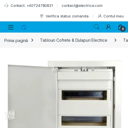
Skip to navigation
Skip to content
Contact: +40724780821
contact@electrice.com
Verifica status comanda
Contul meu
0
Prima pagină
Tablouri Cofrete & Dulapuri Electrice
Ta