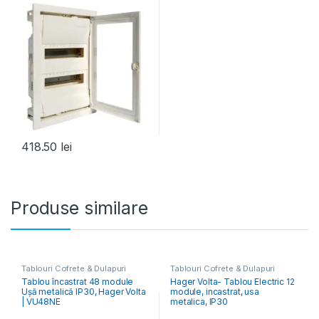
418.50
lei
Produse similare
Tablouri Cofrete & Dulapuri
Tablouri Cofrete & Dulapuri
Electrice
,
Tablouri Electrice
Electrice
,
Tablouri Electrice
Tablou încastrat 48 module
Hager Volta- Tablou Electric 12
Rezidențiale Încastrate
Rezidențiale Încastrate
Ușă metalică IP30, Hager Volta
module, incastrat, usa
| VU48NE
metalica, IP30