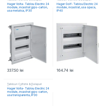
Electrice
,
Tablouri Electrice
Electrice
,
Tablouri Electrice
Hager Volta- Tablou Electric 24
Hager Golf- Tablou Electric 24
Rezidențiale
Rezidențiale Încastrate
module, incastrat gips-carton,
module, incastrat, usa opaca,
usa metalica, IP30
IP40
337.50
lei
164.74
lei
Tablouri Cofrete & Dulapuri
Electrice
,
Tablouri Electrice
Hager Volta- Tablou Electric 24
Rezidențiale Încastrate
module, incastrat gips-carton,
usa transparenta, IP30