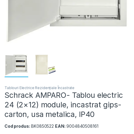
Tablouri Electrice Rezidențiale Încastrate
Schrack AMPARO- Tablou electric
24 (2×12) module, incastrat gips-
carton, usa metalica, IP40
Cod produs:
BK0850522
EAN:
9004840508161