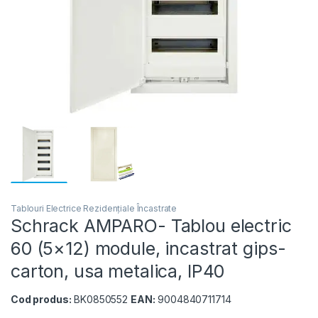
Tablouri Electrice Rezidențiale Încastrate
Schrack AMPARO- Tablou electric
60 (5×12) module, incastrat gips-
carton, usa metalica, IP40
Cod produs:
BK0850552
EAN:
9004840711714