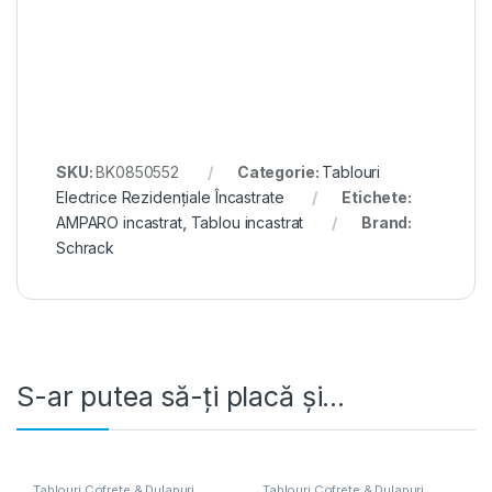
SKU:
BK0850552
Categorie:
Tablouri
Electrice Rezidențiale Încastrate
Etichete:
AMPARO incastrat
,
Tablou incastrat
Brand:
Schrack
S-ar putea să-ți placă și…
Tablouri Cofrete & Dulapuri
Tablouri Cofrete & Dulapuri