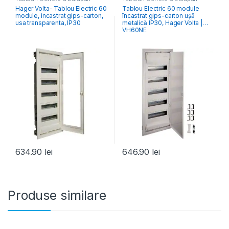
Electrice
,
Tablouri Electrice
Electrice
,
Tablouri Electrice
Hager Volta- Tablou Electric 60
Tablou Electric 60 module
Rezidențiale Încastrate
Rezidențiale Încastrate
module, incastrat gips-carton,
încastrat gips-carton ușă
usa transparenta, IP30
metalică IP30, Hager Volta |
VH60NE
634.90
lei
646.90
lei
Produse similare