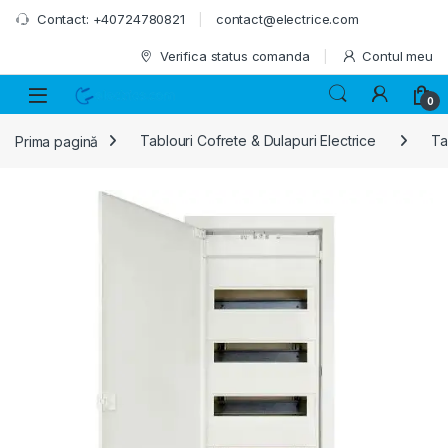
Skip to navigation
Skip to content
Contact: +40724780821
contact@electrice.com
Verifica status comanda
Contul meu
0
Prima pagină
Tablouri Cofrete & Dulapuri Electrice
Ta