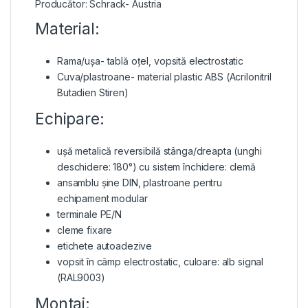
Producător: Schrack- Austria
Material:
Rama/ușa- tablă oțel, vopsită electrostatic
Cuva/plastroane- material plastic ABS (Acrilonitril
Butadien Stiren)
Echipare:
ușă metalică reversibilă stânga/dreapta (unghi
deschidere: 180°) cu sistem închidere: clemă
ansamblu șine DIN, plastroane pentru
echipament modular
terminale PE/N
cleme fixare
etichete autoadezive
vopsit în câmp electrostatic, culoare: alb signal
(RAL9003)
Montaj: