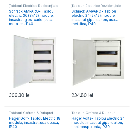
Tablouri Electrice Rezidențiale
Tablouri Electrice Rezidențiale
Încastrate
Încastrate
Schrack AMPARO- Tablou
Schrack AMPARO- Tablou
electric 36 (3×12) module,
electric 24 (2×12) module,
incastrat gips-carton, usa
incastrat gips-carton, usa
metalica, IP40
metalica, IP40
309.30
lei
234.80
lei
Tablouri Cofrete & Dulapuri
Tablouri Cofrete & Dulapuri
Electrice
,
Tablouri Electrice
Electrice
,
Tablouri Electrice
Hager Golf- Tablou Electric 18
Hager Volta- Tablou Electric 24
Rezidențiale Încastrate
Rezidențiale Încastrate
module, incastrat, usa opaca,
module, incastrat gips-carton,
IP40
usa transparenta, IP30