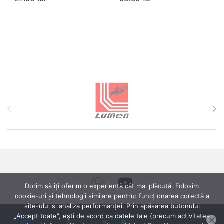
Brands Carousel
Dorim să îți oferim o experiență cât mai plăcută. Folosim
cookie-uri și tehnologii similare pentru: funcționarea corectă a
site-ului si analiza performanței. Prin apăsarea butonului
„Accept toate”, ești de acord ca datele tale (precum activitatea