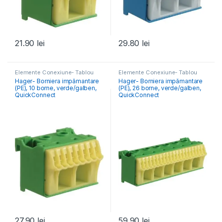
21.90
lei
29.80
lei
Elemente Conexiune- Tablou
Elemente Conexiune- Tablou
Electric
Electric
Hager- Borniera impămantare
Hager- Borniera impămantare
(PE), 10 borne, verde/galben,
(PE), 26 borne, verde/galben,
QuickConnect
QuickConnect
27.90
lei
59.90
lei