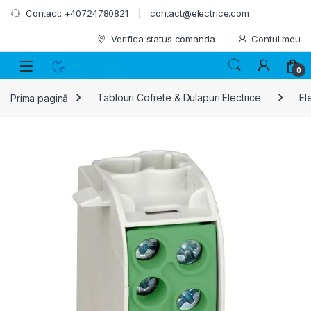
Skip to navigation
Skip to content
Contact: +40724780821
contact@electrice.com
Verifica status comanda
Contul meu
0
Prima pagină
Tablouri Cofrete & Dulapuri Electrice
El