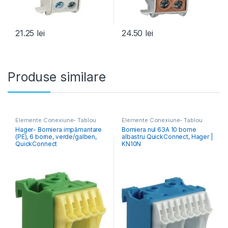
21.25
lei
24.50
lei
Produse similare
Elemente Conexiune- Tablou
Elemente Conexiune- Tablou
Electric
Electric
Hager- Borniera impămantare
Borniera nul 63A 10 borne
(PE), 6 borne, verde/galben,
albastru QuickConnect, Hager |
QuickConnect
KN10N