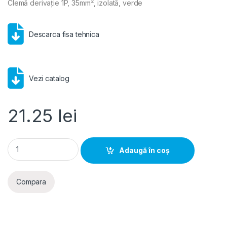
Clemă derivație 1P, 35mm², izolată, verde
Descarca fisa tehnica
Vezi catalog
21.25
lei
Schrack- Clema derivatie 1P, 35mm², izolata, verde quantity
Adaugă în coș
Compara