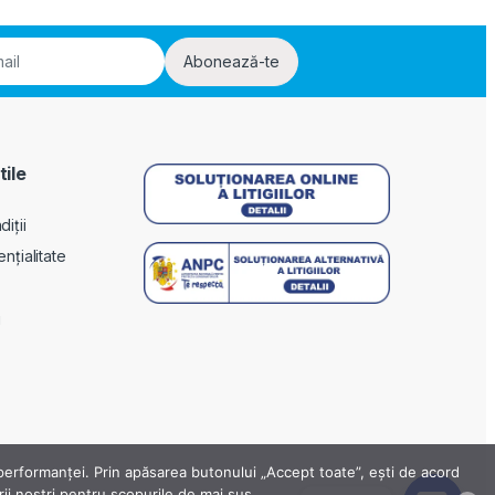
Abonează-te
tile
iții
ențialitate
i
a performanței. Prin apăsarea butonului „Accept toate”, ești de acord
erii noștri pentru scopurile de mai sus.