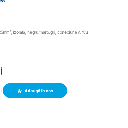
25mm², izolată, negru/maro/gri, conexiune Al/Cu
i
ivatie 3P, 25mm², izolata, negru/maro/gri, conexiune Al/Cu qua
Adaugă în coș