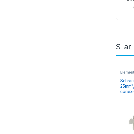
S-ar 
Element
Electric
Schrack
25mm², 
conexi