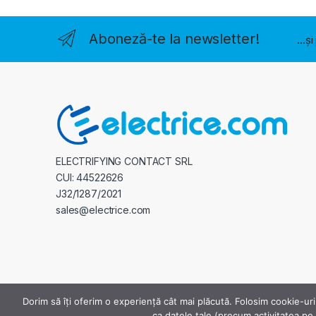
Aboneză-te la newsletter!
...ș
ELECTRIFYING CONTACT SRL
CUI: 44522626
J32/1287/2021
sales@electrice.com
Dorim să îți oferim o experiență cât mai plăcută. Folosim cookie-uri
ca datele tale (precum activitatea pe s