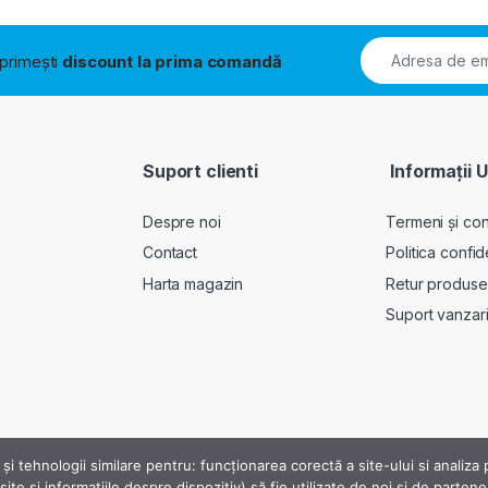
i primești
discount la prima comandă
Suport clienti
Informații U
Despre noi
Termeni și cond
Contact
Politica confid
Harta magazin
Retur produse
Suport vanzar
 și tehnologii similare pentru: funcționarea corectă a site-ului si analiz
ite și informațiile despre dispozitiv) să fie utilizate de noi și de parten