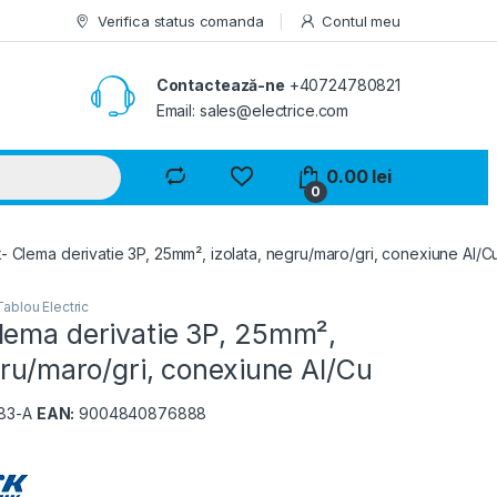
Verifica status comanda
Contul meu
Contactează-ne
+40724780821
Email: sales@electrice.com
0.00
lei
0
- Clema derivatie 3P, 25mm², izolata, negru/maro/gri, conexiune Al/C
ablou Electric
lema derivatie 3P, 25mm²,
gru/maro/gri, conexiune Al/Cu
183-A
EAN:
9004840876888