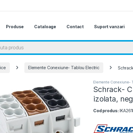
Produse
Cataloage
Contact
Suport vanzari
 search
rice
Elemente Conexiune- Tablou Electric
Schrack
Elemente Conexiune- T
Schrack- C
izolata, ne
Cod produs:
IKA26