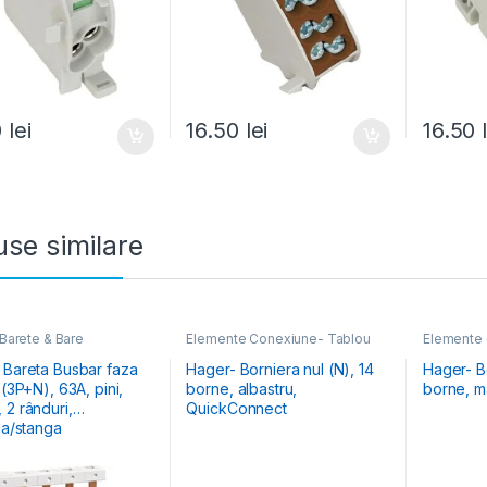
0
lei
16.50
lei
16.50
se similare
 Barete & Bare
Elemente Conexiune- Tablou
Elemente 
are
,
Elemente
Electric
Electric
ne- Tablou Electric
 Bareta Busbar faza
Hager- Borniera nul (N), 14
Hager- Bo
+N), 63A, pini,
borne, albastru,
borne, m
 2 rânduri,
QuickConnect
la/stanga