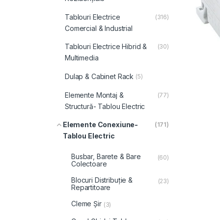
Tablouri Electrice
(316)
Comercial & Industrial
Tablouri Electrice Hibrid &
(30)
Multimedia
Dulap & Cabinet Rack
(5)
Elemente Montaj &
(77)
Structură- Tablou Electric
Elemente Conexiune-
(171)
Tablou Electric
Busbar, Barete & Bare
(60)
Colectoare
Blocuri Distribuție &
(23)
Repartitoare
Cleme Șir
(3)