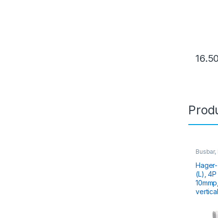
16.5
Produ
Busbar,
Colecto
Conexiu
Hager-
(L), 4P (3P
10mmp,
vertica