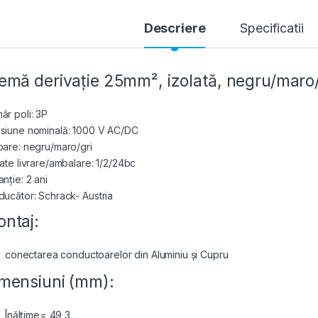
Descriere
Specificatii
emă derivație 25mm², izolată, negru/maro/
ăr poli: 3P
siune nominală: 1000 V AC/DC
oare: negru/maro/gri
tate livrare/ambalare: 1/2/24bc
nție: 2 ani
ducător: Schrack- Austria
ntaj:
conectarea conductoarelor din Aluminiu și Cupru
mensiuni (mm):
Înălțime= 49,3