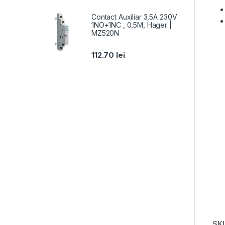
Contact Auxiliar 3,5A 230V
1NO+1NC , 0,5M, Hager |
MZ520N
112.70
lei
SK