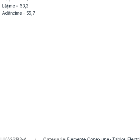
Lățime= 63,3
Adâncime= 55,7
U:
IKA26183-A
Categorie:
Elemente Conexiune- Tablou Electr