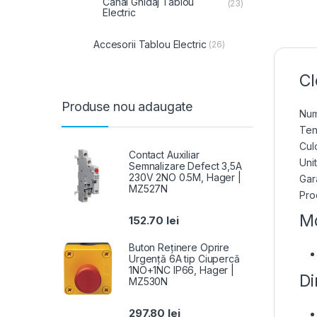
Canal Ghidaj Tablou
(23)
Electric
Accesorii Tablou Electric
(26)
Cl
Produse nou adaugate
Num
Ten
Cul
Contact Auxiliar
Uni
Semnalizare Defect 3,5A
230V 2NO 0.5M, Hager |
Gara
MZ527N
Pro
Mo
152.70
lei
Buton Reținere Oprire
Urgență 6A tip Ciupercă
1NO+1NC IP66, Hager |
Di
MZ530N
297.80
lei