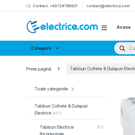
Skip to navigation
Skip to content
Contact: +40724780821
contact@electrice.com
Acasa
Products
Categorii
Prima pagină
Tablouri Cofrete & Dulapuri Elect
Toate categoriile
Tablouri Cofrete & Dulapuri
Electrice
(657)
Tablouri Electrice
(62)
Rezidențiale