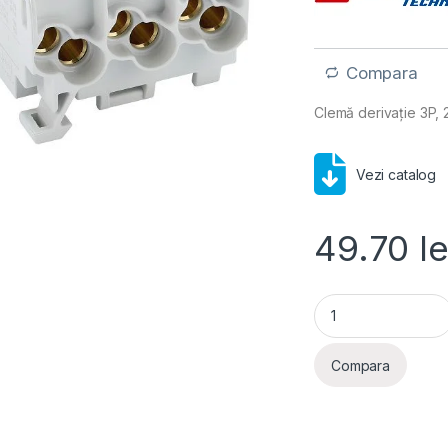
Compara
Clemă derivație 3P, 
Vezi catalog
49.70
le
Schrack- Clema der
Compara