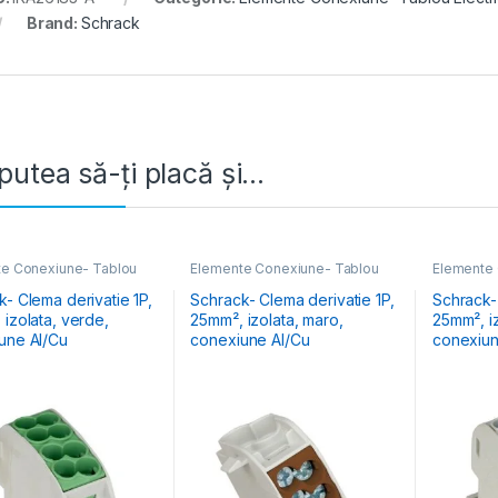
Brand:
Schrack
putea să-ți placă și…
e Conexiune- Tablou
Elemente Conexiune- Tablou
Elemente 
Electric
Electric
- Clema derivatie 1P,
Schrack- Clema derivatie 1P,
Schrack- 
izolata, verde,
25mm², izolata, maro,
25mm², iz
une Al/Cu
conexiune Al/Cu
conexiun