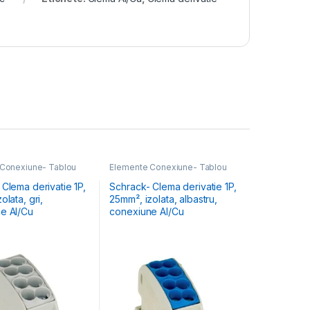
Conexiune- Tablou
Elemente Conexiune- Tablou
Electric
Clema derivatie 1P,
Schrack- Clema derivatie 1P,
olata, gri,
25mm², izolata, albastru,
e Al/Cu
conexiune Al/Cu