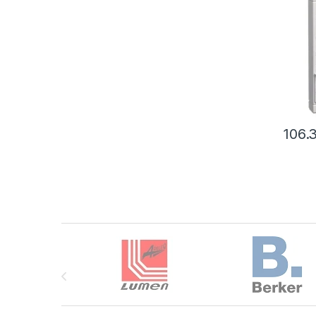
106.
Brands Carousel