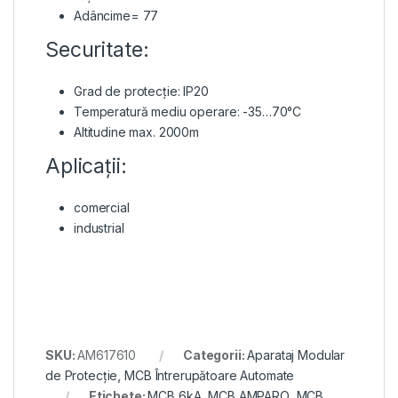
Adâncime= 77
Securitate:
Grad de protecție: IP20
Temperatură mediu operare: -35…70°C
Altitudine max. 2000m
Aplicații:
comercial
industrial
SKU:
AM617610
Categorii:
Aparataj Modular
de Protecție
,
MCB Întrerupătoare Automate
Etichete:
MCB 6kA
,
MCB AMPARO
,
MCB