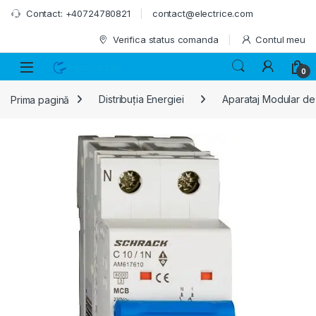
Skip to navigation
Skip to content
Contact: +40724780821
contact@electrice.com
Verifica status comanda
Contul meu
0
Prima pagină
Distribuția Energiei
Aparataj Modular de