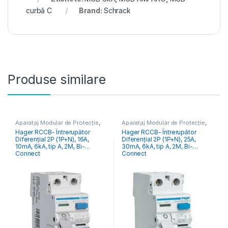
curbă C
Brand:
Schrack
Produse similare
Aparataj Modular de Protecție
,
Aparataj Modular de Protecție
,
RCCB Întrerupătoare Diferențiale
RCCB Întrerupătoare Diferențiale
Hager RCCB- Întrerupător
Hager RCCB- Întrerupător
Diferențial 2P (1P+N), 16A,
Diferențial 2P (1P+N), 25A,
10mA, 6kA, tip A, 2M, Bi-
30mA, 6kA, tip A, 2M, Bi-
Connect
Connect