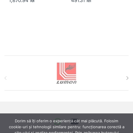
1,870.94
lei
491.31
lei
Brands Carousel
Dorim să îți oferim o experiență cât mai plăcută. Folosim
cookie-uri și tehnologii similare pentru: funcționarea corectă a
site-ului si analiza performanței. Prin apăsarea butonului