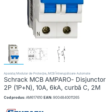
Aparataj Modular de Protecție
,
MCB Întrerupătoare Automate
Schrack MCB AMPARO- Disjunctor
2P (1P+N), 10A, 6kA, curbă C, 2M
Cod produs:
AM617610
EAN:
9004840011265