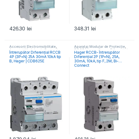
426.30
lei
348.31
lei
Accesorii Electromobilitate
,
Aparataj Modular de Protecție
,
Aparataj Modular de Protecție
,
RCCB Întrerupătoare Diferențiale
Întrerupător Diferențial RCCB
Hager RCCB- Întrerupător
Monitorizare & Control PV
,
4P (3P+N) 25A 30mA 10kA tip
Diferențial 2P (1P+N), 25A,
RCCB Întrerupătoare Diferențiale
B, Hager | CDB625E
30mA, 10kA, tip F, 2M, Bi-
Connect