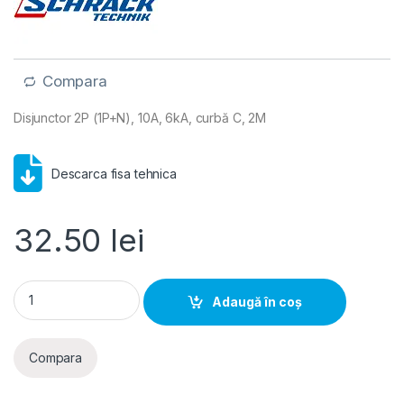
Compara
Disjunctor 2P (1P+N), 10A, 6kA, curbă C, 2M
Descarca fisa tehnica
32.50
lei
Schrack MCB AMPARO- Disjunctor 2P (1P+N), 10A, 6kA, curbă
Adaugă în coș
Compara