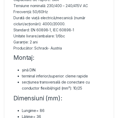
Tensiune nominală: 230/400 – 240/415V AC
Frecvență: 50/60Hz
Durată de viață electrică/mecanică (număr
cicluri/acționări): 4000/20000.
Standard: EN 60898-1, IEC 60898-1
Unitate livrare/ambalare: 1/6bc
Garanție: 2 ani
Producător: Schrack- Austria
Montaj:
șină DIN
terminal inferior/superior: cleme rapide
secțiunea transversală de conectare cu
conductor flexibil/rigid (mm²): 10/25
Dimensiuni (mm):
Lungime= 86
Lățime= 36