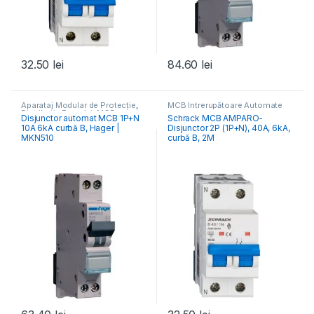
32.50
lei
84.60
lei
Aparataj Modular de Protecție
,
MCB Întrerupătoare Automate
Distribuția Energiei
,
MCB
Disjunctor automat MCB 1P+N
Schrack MCB AMPARO-
Întrerupătoare Automate
10A 6kA curbă B, Hager |
Disjunctor 2P (1P+N), 40A, 6kA,
MKN510
curbă B, 2M