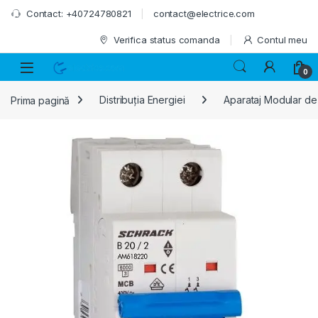
Skip to navigation
Skip to content
Contact: +40724780821
contact@electrice.com
Verifica status comanda
Contul meu
0
Prima pagină
Distribuția Energiei
Aparataj Modular de