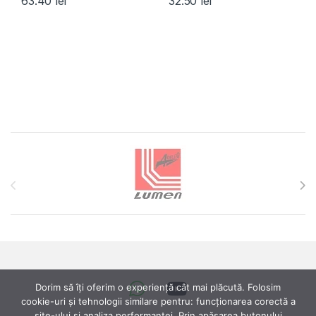
63.40
lei
32.50
lei
Brands Carousel
Dorim să îți oferim o experiență cât mai plăcută. Folosim
cookie-uri și tehnologii similare pentru: funcționarea corectă a
site-ului si analiza performanței. Prin apăsarea butonului