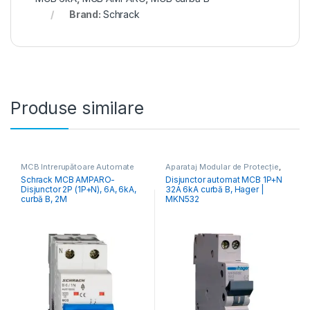
Brand:
Schrack
Produse similare
MCB Întrerupătoare Automate
Aparataj Modular de Protecție
,
Distribuția Energiei
,
MCB
Schrack MCB AMPARO-
Disjunctor automat MCB 1P+N
Întrerupătoare Automate
Disjunctor 2P (1P+N), 6A, 6kA,
32A 6kA curbă B, Hager |
curbă B, 2M
MKN532