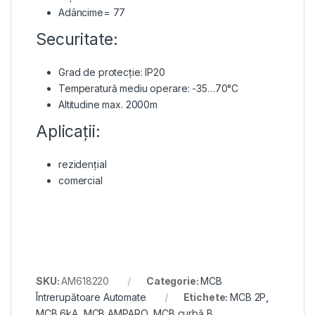
Adâncime= 77
Securitate:
Grad de protecție: IP20
Temperatură mediu operare: -35…70°C
Altitudine max. 2000m
Aplicații:
rezidențial
comercial
SKU:
AM618220
Categorie:
MCB
Întrerupătoare Automate
Etichete:
MCB 2P
,
MCB 6kA
,
MCB AMPARO
,
MCB curbă B