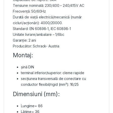
Tensiune nominală: 230/400 – 240/415V AC
Frecvență: 50/60Hz
Durată de viață electrică/mecanică (număr
cicluri/acționări): 4000/20000.
Standard: EN 60898-1, IEC 60898-1
Unitate livrare/ambalare – 1/6bc
Garanție: 2 ani
Producător: Schrack- Austria
Montaj:
șină DIN
terminal inferior/superior: cleme rapide
secțiunea transversală de conectare cu
conductor flexibil/rigid (mm²): 16/25
Dimensiuni (mm):
Lungime= 86
Lățime= 36