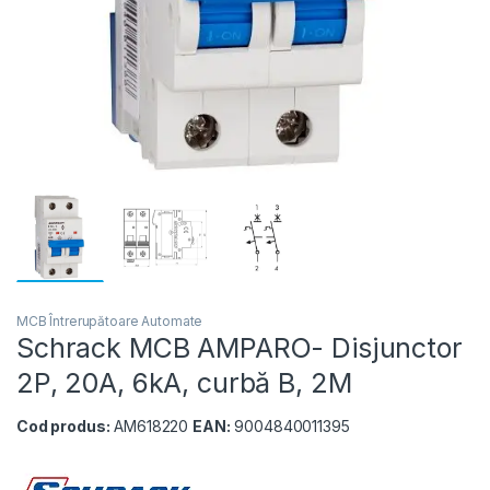
MCB Întrerupătoare Automate
Schrack MCB AMPARO- Disjunctor
2P, 20A, 6kA, curbă B, 2M
Cod produs:
AM618220
EAN:
9004840011395