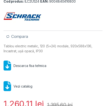
Cod produs:
ILC2U524
EAN:
9004840416800
Compara
Tablou electric metalic, 120 (5×24) module, 920x588x136,
încastrat, ușă opacă, IP30
Descarca fisa tehnica
Vezi catalog
1,260.11
lei
1,395.60
lei