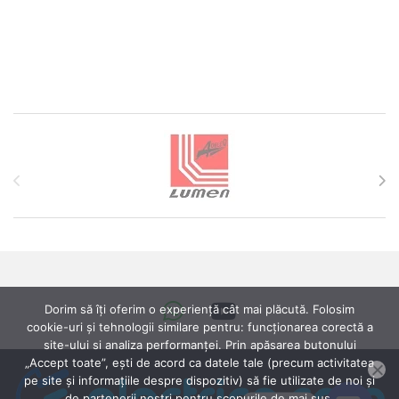
Brands Carousel
Dorim să îți oferim o experiență cât mai plăcută. Folosim
cookie-uri și tehnologii similare pentru: funcționarea corectă a
site-ului si analiza performanței. Prin apăsarea butonului
„Accept toate”, ești de acord ca datele tale (precum activitatea
pe site și informațiile despre dispozitiv) să fie utilizate de noi și
de partenerii noștri pentru scopurile de mai sus.