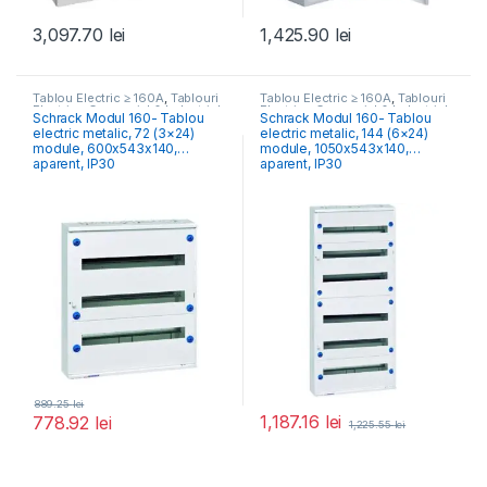
3,097.70
lei
1,425.90
lei
Tablou Electric ≥ 160A
,
Tablouri
Tablou Electric ≥ 160A
,
Tablouri
Electrice Comercial & Industrial
Electrice Comercial & Industrial
Schrack Modul 160- Tablou
Schrack Modul 160- Tablou
electric metalic, 72 (3×24)
electric metalic, 144 (6×24)
module, 600x543x140,
module, 1050x543x140,
aparent, IP30
aparent, IP30
889.25
lei
1,187.16
lei
778.92
lei
1,225.55
lei