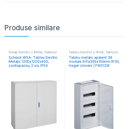
Produse similare
Dulap Electric ≥ 630A
,
Tablouri
Tablou Electric ≥ 160A
,
Tablouri
Electrice Comercial & Industrial
Cofrete & Dulapuri Electrice
,
Schrack WSA- Tablou Electric
Tablou metalic aparent 36
Tablouri Electrice Comercial &
Metalic 1200x1200x400,
module 641x355x150mm IP30,
Industrial
contrapanou, 2 usi, IP54
Hager Univers | FW312W