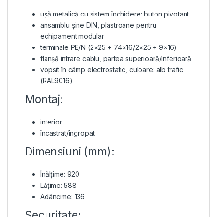
ușă metalică cu sistem închidere: buton pivotant
ansamblu șine DIN, plastroane pentru
echipament modular
terminale PE/N (2×25 + 74×16/2×25 + 9×16)
flanșă intrare cablu, partea superioară/inferioară
vopsit în câmp electrostatic, culoare: alb trafic
(RAL9016)
Montaj:
interior
încastrat/îngropat
Dimensiuni (mm):
Înălțime: 920
Lățime: 588
Adâncime: 136
Securitate: