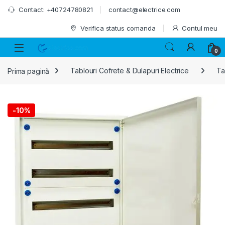
Skip to navigation
Skip to content
Contact: +40724780821
contact@electrice.com
Verifica status comanda
Contul meu
0
Prima pagină
Tablouri Cofrete & Dulapuri Electrice
Ta
-
10%