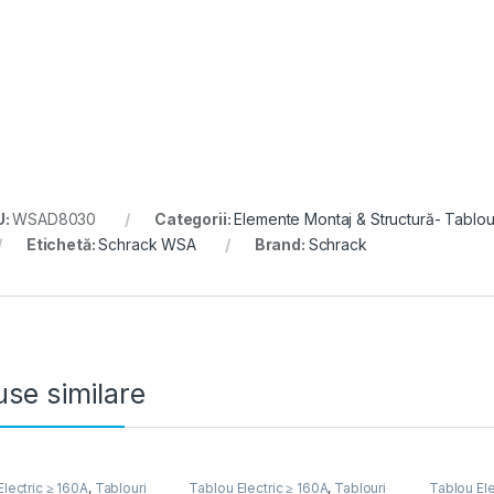
U:
WSAD8030
Categorii:
Elemente Montaj & Structură- Tablou 
Etichetă:
Schrack WSA
Brand:
Schrack
se similare
lectric ≥ 160A
,
Tablouri
Tablou Electric ≥ 160A
,
Tablouri
Tablou Ele