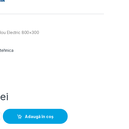
lou Electric 800×300
 tehnica
lei
rtina Tablou Electric 800x300 quantity
Adaugă în coș