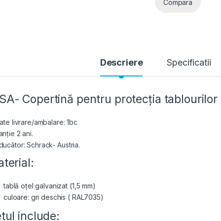
Compara
Descriere
Specificatii
A- Copertină pentru protecția tablourilor 
tate livrare/ambalare: 1bc
nție 2 ani.
ducător: Schrack- Austria.
terial:
tablă oțel galvanizat (1,5 mm)
culoare: gri deschis ( RAL7035)
tul include: