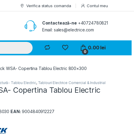
Verifica status comanda
Contul meu
Contactează-ne
+40724780821
Email: sales@electrice.com
0.00
lei
0
ck WSA- Copertina Tablou Electric 800×300
tură- Tablou Electric
,
Tablouri Electrice Comercial & Industrial
A- Copertina Tablou Electric
8030
EAN:
9004840912227