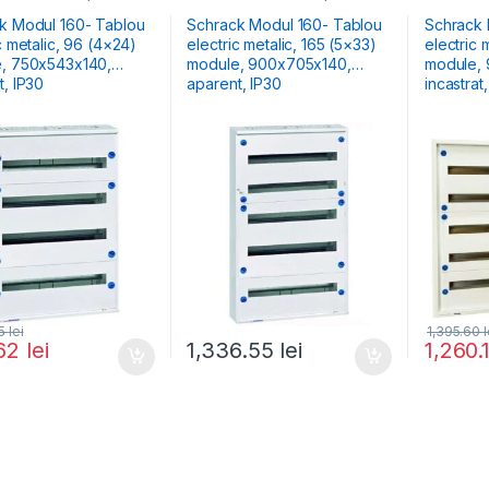
e Comercial & Industrial
Electrice Comercial & Industrial
Electrice 
k Modul 160- Tablou
Schrack Modul 160- Tablou
Schrack 
talic, 96 (4×24)
electric metalic, 165 (5×33)
electric 
140,
module, 900x705x140,
module, 920x588x136,
t, IP30
aparent, IP30
incastrat
85
lei
1,395.60
l
.62
lei
1,336.55
lei
1,260.