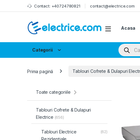
Skip to navigation
Skip to content
Contact: +40724780821
contact@electrice.com
Acasa
Products
Categorii
Prima pagină
Tablouri Cofrete & Dulapuri Elect
Toate categoriile
Tablouri Cofrete & Dulapuri
Electrice
(656)
Tablouri Electrice
(62)
Rezidențiale