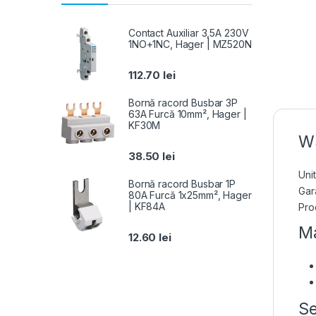
Contact Auxiliar 3,5A 230V
1NO+1NC, Hager | MZ520N
112.70
lei
Bornă racord Busbar 3P
63A Furcă 10mm², Hager |
KF30M
WS
38.50
lei
Uni
Bornă racord Busbar 1P
Gara
80A Furcă 1x25mm², Hager
| KF84A
Pro
Ma
12.60
lei
Se