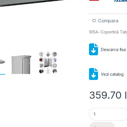
Compara
WSA- Copertină Tab
Descarca fisa
Vezi catalog
359.70
Schrack WSA- Cope