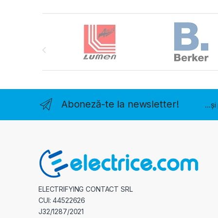
Brands Carousel
Aboneză-te la newsletter!
...ș
ELECTRIFYING CONTACT SRL
CUI: 44522626
J32/1287/2021