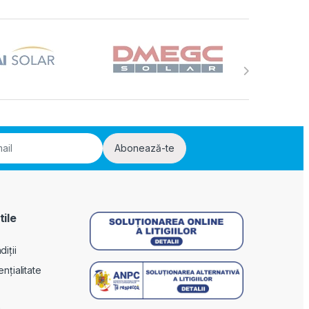
Abonează-te
tile
iții
ențialitate