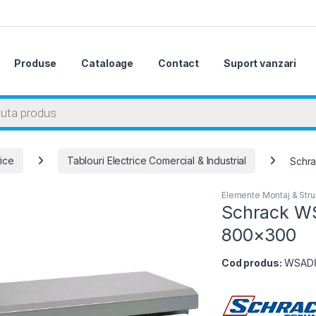
Produse
Cataloage
Contact
Suport vanzari
 search
rice
Tablouri Electrice Comercial & Industrial
Schra
Elemente Montaj & Struc
Schrack WS
800×300
Cod produs:
WSAD