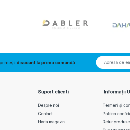
i primești
discount la prima comandă
Suport clienti
Informații U
Despre noi
Termeni și cond
Contact
Politica confid
Harta magazin
Retur produse