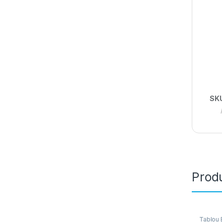
SK
Produ
Tablou E