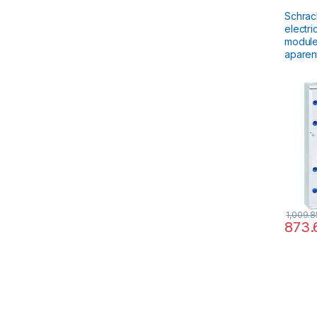
Electric
Schrac
electric me
module, 750x543x
aparen
1,009.
873