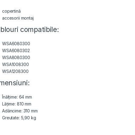
copertină
accesorii montaj
blouri compatibile:
WSA6080300
WSA6080302
WSA8080300
WSA1008300
WSA1208300
mensiuni:
Înălțime: 64 mm
Lățime: 810 mm
Adâncime: 310 mm
Greutate: 5,90 kg