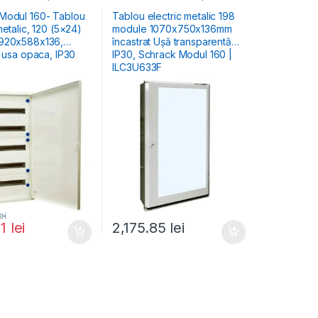
Comercial & Industrial
Electrice Comercial & Industrial
Modul 160- Tablou
Tablou electric metalic 198
metalic, 120 (5×24)
module 1070x750x136mm
încastrat Ușă transparentă
, usa opaca, IP30
IP30, Schrack Modul 160 |
ILC3U633F
ei
11
lei
2,175.85
lei