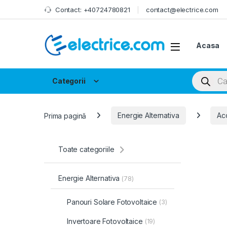
Skip to navigation
Skip to content
Contact: +40724780821
contact@electrice.com
Acasa
Products
Categorii
Prima pagină
Energie Alternativa
Acc
Toate categoriile
Energie Alternativa
(78)
Panouri Solare Fotovoltaice
(3)
Invertoare Fotovoltaice
(19)