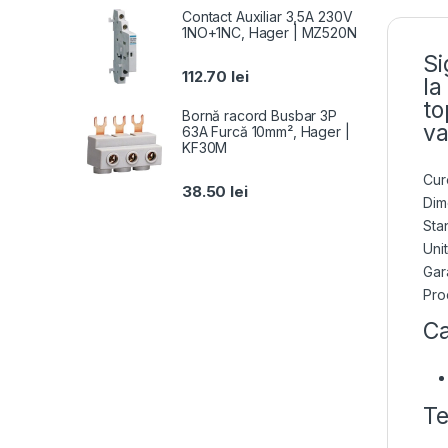
Contact Auxiliar 3,5A 230V
1NO+1NC, Hager | MZ520N
Si
112.70
lei
la
to
Bornă racord Busbar 3P
va
63A Furcă 10mm², Hager |
KF30M
Cur
38.50
lei
Dim
Sta
Uni
Gara
Pro
Ca
Te