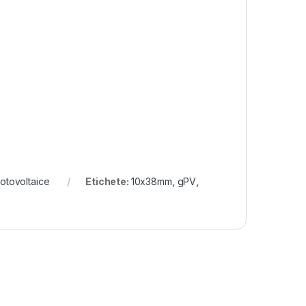
Fotovoltaice
Etichete:
10x38mm
,
gPV
,