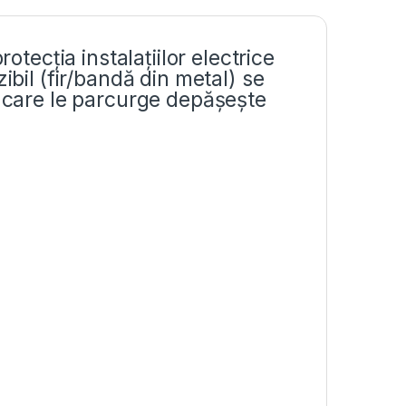
otecția instalațiilor electrice
ibil (fir/bandă din metal) se
c care le parcurge depășește