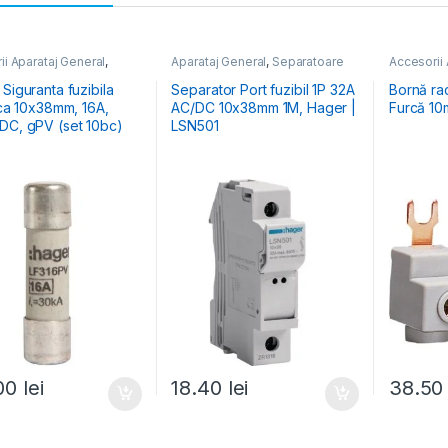
ii Aparataj General
,
Aparataj General
,
Separatoare
Accesorii 
ii Fotovoltaice
Sarcină
Accesorii 
Accesorii 
Siguranta fuzibila
Separator Port fuzibil 1P 32A
Bornă ra
Busbar, Ba
ca 10x38mm, 16A,
AC/DC 10x38mm 1M, Hager |
Furcă 10
Colectoar
Conexiune
DC, gPV (set 10bc)
LSN501
Întrerupăt
.00
lei
18.40
lei
38.5