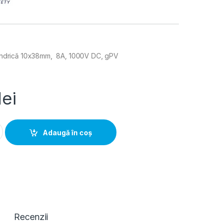
ilindrică 10x38mm, 8A, 1000V DC, gPV
lei
 cilindrica 10x38mm, 8A, 1000V DC, gPV (set 10bc) quantity
Adaugă în coș
Recenzii