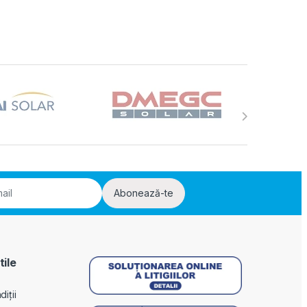
Abonează-te
tile
iții