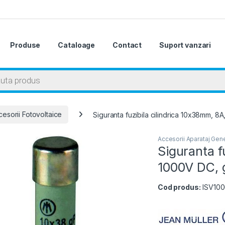
Produse
Cataloage
Contact
Suport vanzari
 search
esorii Fotovoltaice
Siguranta fuzibila cilindrica 10x38mm, 8
Accesorii Aparataj Gene
Siguranta f
1000V DC, 
Cod produs:
ISV10