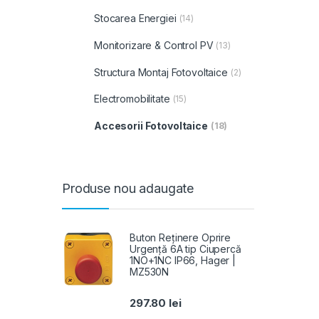
Stocarea Energiei
(14)
Monitorizare & Control PV
(13)
Structura Montaj Fotovoltaice
(2)
Electromobilitate
(15)
Accesorii Fotovoltaice
(18)
Produse nou adaugate
Buton Reținere Oprire
Urgență 6A tip Ciupercă
1NO+1NC IP66, Hager |
MZ530N
297.80
lei