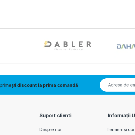
i primești
discount la prima comandă
Suport clienti
Informații U
Despre noi
Termeni și cond