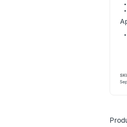
Ap
SK
Sep
Produ