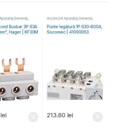
Aparataj General
,
Accesorii Aparataj General
,
Aparataj Modular
,
Inversoare Sursă
Tablou Electric
,
cord Busbar 3P 63A
Punte legătură 1P 630-800A,
rete & Bare
mm², Hager | KF30M
Socomec | 41090063
e
,
Elemente
- Tablou Electric
,
oare Protecție Motor
0
lei
213.60
lei