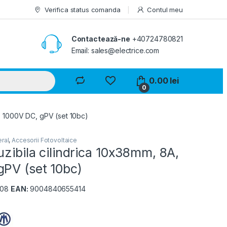
Verifica status comanda
Contul meu
Contactează-ne
+40724780821
Email: sales@electrice.com
0.00
lei
0
A, 1000V DC, gPV (set 10bc)
ral
,
Accesorii Fotovoltaice
uzibila cilindrica 10x38mm, 8A,
gPV (set 10bc)
008
EAN:
9004840655414