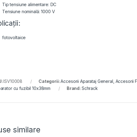
Tip tensiune alimentare: DC
Tensiune nominală: 1000 V
licații:
fotovoltaice
U:
ISV10008
Categorii:
Accesorii Aparataj General
,
Accesorii 
arator cu fuzibil 10x38mm
Brand:
Schrack
se similare