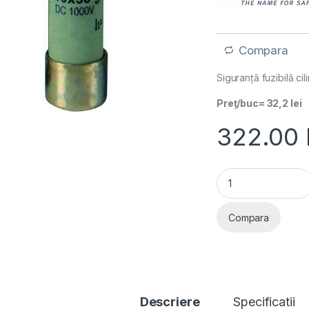
Compara
Siguranță fuzibilă c
Preț/buc= 32,2 lei
322.00
Siguranta fuzibila
Compara
Descriere
Specificatii