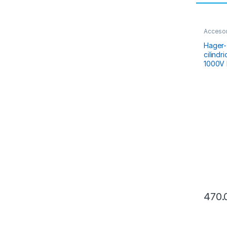
Accesor
Accesor
Hager- 
cilindri
1000V 
470