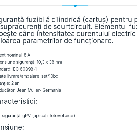
guranță fuzibilă cilindrică (cartuș) pentru pr
 supracurenți de scurtcircuit. Elementul fuz
pește când intensitatea curentului electri
loarea parametrilor de funcționare.
ent nominal: 8 A
ensiune siguranță: 10,3 x 38 mm
ndard: IEC 60898-1
tate livrare/ambalare: set/10bc
nție: 2 ani
ducător: Jean Müller- Germania
racteristici:
siguranță: gPV (aplicații fotovoltaice)
nsiune: