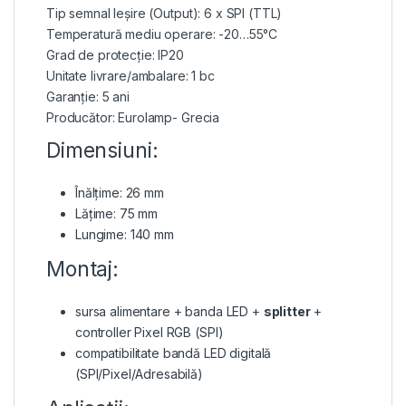
Tip semnal Ieșire (Output): 6 x SPI (TTL)
Temperatură mediu operare: -20…55°C
Grad de protecție: IP20
Unitate livrare/ambalare: 1 bc
Garanție: 5 ani
Producător: Eurolamp- Grecia
Dimensiuni:
Înălțime: 26 mm
Lățime: 75 mm
Lungime: 140 mm
Montaj:
sursa alimentare + banda LED +
splitter
+
controller Pixel RGB (SPI)
compatibilitate bandă LED digitală
(SPI/Pixel/Adresabilă)