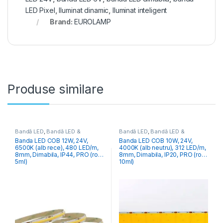
LED Pixel
,
Iluminat dinamic
,
Iluminat inteligent
Brand:
EUROLAMP
Produse similare
Bandă LED
,
Bandă LED &
Bandă LED
,
Bandă LED &
Accesorii
Accesorii
Banda LED COB 12W, 24V,
Banda LED COB 10W, 24V,
6500K (alb rece), 480 LED/m,
4000K (alb neutru), 312 LED/m,
8mm, Dimabila, IP44, PRO (rola
8mm, Dimabila, IP20, PRO (rola
5ml)
10ml)