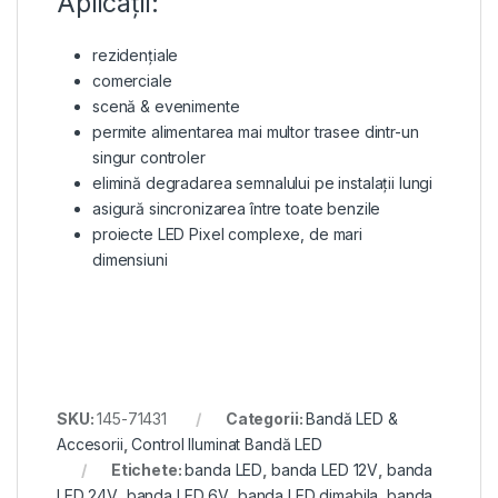
Aplicații:
rezidențiale
comerciale
scenă & evenimente
permite alimentarea mai multor trasee dintr-un
singur controler
elimină degradarea semnalului pe instalații lungi
asigură sincronizarea între toate benzile
proiecte LED Pixel complexe, de mari
dimensiuni
SKU:
145-71431
Categorii:
Bandă LED &
Accesorii
,
Control Iluminat Bandă LED
Etichete:
banda LED
,
banda LED 12V
,
banda
LED 24V
,
banda LED 6V
,
banda LED dimabila
,
banda