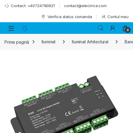
Skip to navigation
Skip to content
Contact: +40724780821
contact@electrice.com
Verifica status comanda
Contul meu
0
Prima pagină
Iluminat
Iluminat Arhitectural
Band