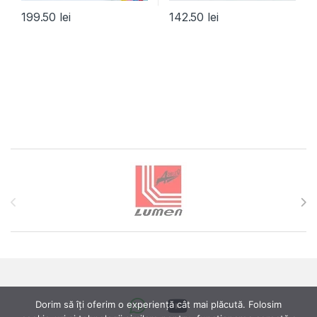
199.50
lei
142.50
lei
Brands Carousel
Dorim să îți oferim o experiență cât mai plăcută. Folosim