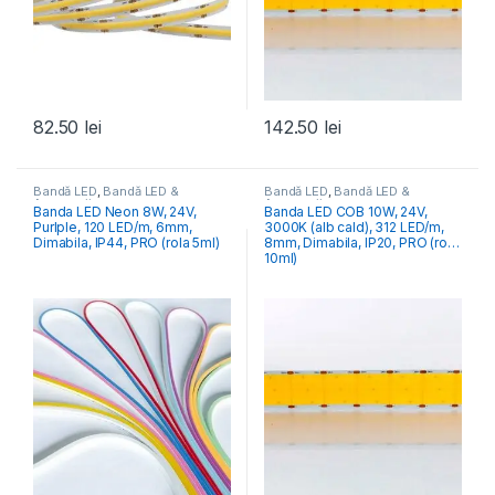
82.50
lei
142.50
lei
Bandă LED
,
Bandă LED &
Bandă LED
,
Bandă LED &
Accesorii
Accesorii
Banda LED Neon 8W, 24V,
Banda LED COB 10W, 24V,
Purlple, 120 LED/m, 6mm,
3000K (alb cald), 312 LED/m,
Dimabila, IP44, PRO (rola 5ml)
8mm, Dimabila, IP20, PRO (rola
10ml)