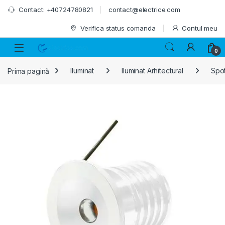
Skip to navigation
Skip to content
Contact: +40724780821
contact@electrice.com
Verifica status comanda
Contul meu
0
Prima pagină
Iluminat
Iluminat Arhitectural
Spot