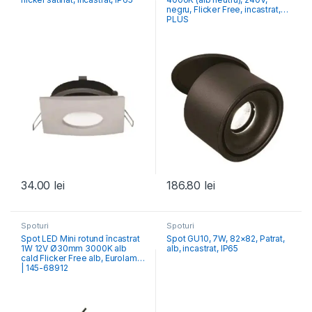
negru, Flicker Free, incastrat,
PLUS
34.00
lei
186.80
lei
Spoturi
Spoturi
Spot LED Mini rotund încastrat
Spot GU10, 7W, 82×82, Patrat,
1W 12V Ø30mm 3000K alb
alb, incastrat, ΙΡ65
cald Flicker Free alb, Eurolamp
| 145-68912