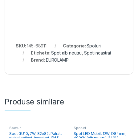
SKU:
145-68911
Categorie:
Spoturi
Etichete:
Spot alb neutru
,
Spot incastrat
Brand:
EUROLAMP
Produse similare
Spoturi
Spoturi
Spot GU10, 7W, 82×82, Patrat,
Spot LED Mobil, 12W, D84mm,
nickel satinat, incastrat, ΙΡ65
4000K (alb neutru), 240V,