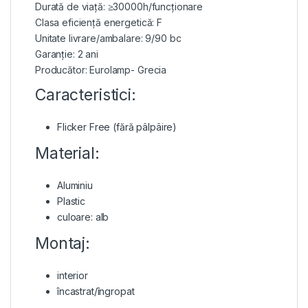
Durată de viață: ≥30000h/funcționare
Clasa eficiență energetică: F
Unitate livrare/ambalare: 9/90 bc
Garanție: 2 ani
Producător: Eurolamp- Grecia
Caracteristici:
Flicker Free (fără pâlpâire)
Material:
Aluminiu
Plastic
culoare: alb
Montaj:
interior
încastrat/îngropat