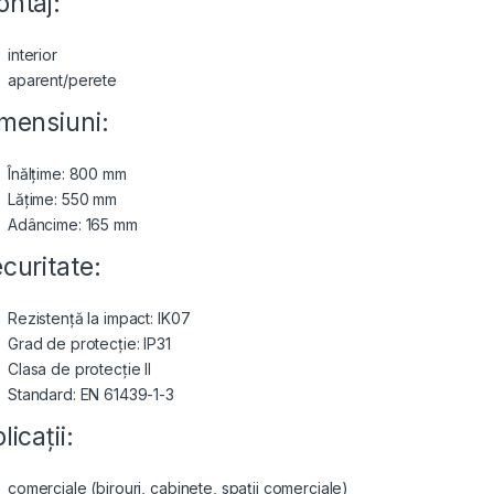
ntaj:
interior
aparent/perete
mensiuni:
Înălțime: 800 mm
Lățime: 550 mm
Adâncime: 165 mm
curitate:
Rezistență la impact: IK07
Grad de protecție: IP31
Clasa de protecție II
Standard: EN 61439-1-3
licații:
comerciale (birouri, cabinete, spații comerciale)