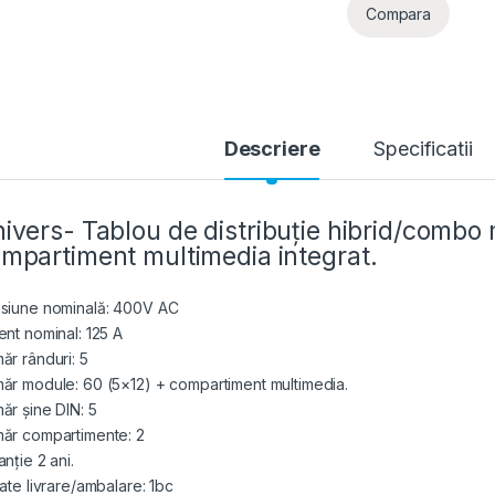
Compara
Descriere
Specificatii
ivers- Tablou de distribuție hibrid/combo 
mpartiment multimedia integrat.
siune nominală: 400V AC
ent nominal: 125 A
ăr rânduri: 5
ăr module: 60 (5×12) + compartiment multimedia.
ăr șine DIN: 5
ăr compartimente: 2
nție 2 ani.
tate livrare/ambalare: 1bc