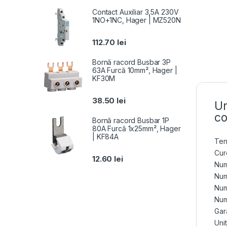
Contact Auxiliar 3,5A 230V
1NO+1NC, Hager | MZ520N
112.70
lei
Bornă racord Busbar 3P
63A Furcă 10mm², Hager |
KF30M
38.50
lei
Un
co
Bornă racord Busbar 1P
80A Furcă 1x25mm², Hager
| KF84A
Ten
Cur
12.60
lei
Num
Num
Num
Num
Gara
Uni