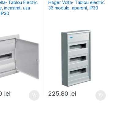
le Încastrate
ta- Tablou Electric
Hager Volta- Tablou electric
, incastrat, usa
36 module, aparent, IP30
 IP30
40
lei
225.80
lei