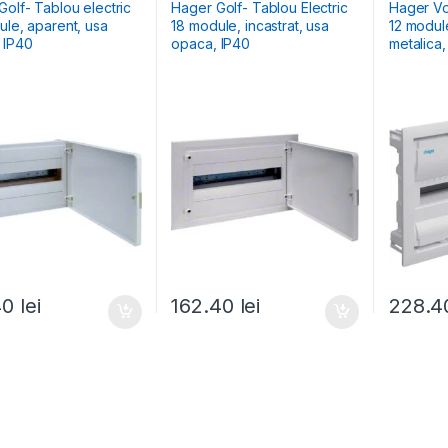
țiale Aparente
Rezidențiale Încastrate
Rezidenția
olf- Tablou electric
Hager Golf- Tablou Electric
Hager Vol
ule, aparent, usa
18 module, incastrat, usa
12 module
 IP40
opaca, IP40
metalica,
40
lei
162.40
lei
228.