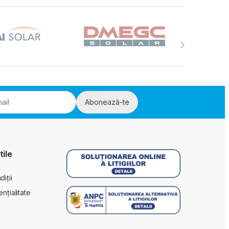
Abonează-te
tile
iții
ențialitate
i