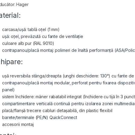
ducător: Hager
terial:
carcasa/ușă: tablă oțel (1 mm)
ușă: oțel, prevăzută cu fante de ventilație
culoare alb pur (RAL 9010)
contrapanou/placă montaj: polimeri de înaltă performanță (ASA/Polica
hipare:
ușă reversibila stânga/dreapta (unghi deschidere: 130°) cu fante de 
contrapanou/placă montaj modular, perforat pentru fixarea dispozitive
panel)
sistem închidere: mâner rabatabil integrat (închidere cu tijă în 3 punc
compartimentare verticală continuă pentru izolarea zonei multimedia 
placă/flanșă trecere cabluri detașabilă, din plastic flexibil
barete/terminale (PE/N) QuickConnect
accesorii montaj