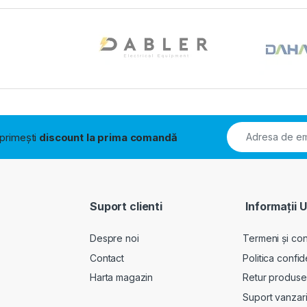
i primești
discount la prima comandă
Suport clienti
Informații U
Despre noi
Termeni și cond
Contact
Politica confid
Harta magazin
Retur produse
Suport vanzar