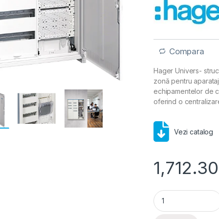
Compara
Hager Univers- struct
zonă pentru aparata
echipamentelor de cur
oferind o centralizare
Vezi catalog
1,712.3
Tablou hibrid met