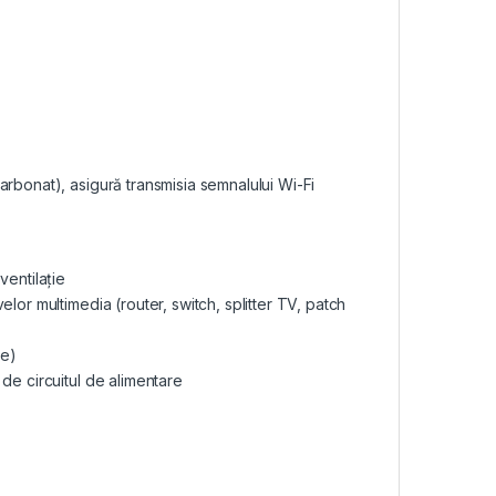
rbonat), asigură transmisia semnalului Wi-Fi
ventilație
lor multimedia (router, switch, splitter TV, patch
te)
de circuitul de alimentare