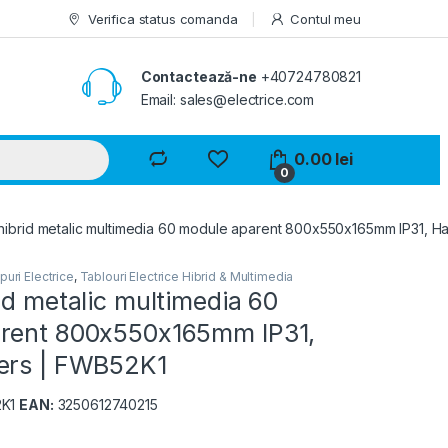
Verifica status comanda
Contul meu
Contactează-ne
+40724780821
Email: sales@electrice.com
0.00
lei
0
hibrid metalic multimedia 60 module aparent 800x550x165mm IP31, H
puri Electrice
,
Tablouri Electrice Hibrid & Multimedia
id metalic multimedia 60
rent 800x550x165mm IP31,
ers | FWB52K1
K1
EAN:
3250612740215