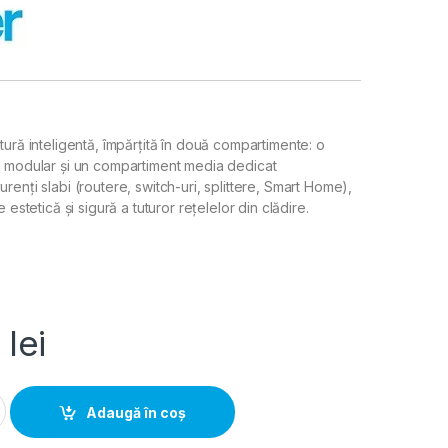
ură inteligentă, împărțită în două compartimente: o
j modular și un compartiment media dedicat
enți slabi (routere, switch-uri, splittere, Smart Home),
 estetică și sigură a tuturor rețelelor din clădire.
0
lei
alic multimedia 60 module aparent 800x550x165mm IP31, Hager 
Adaugă în coș