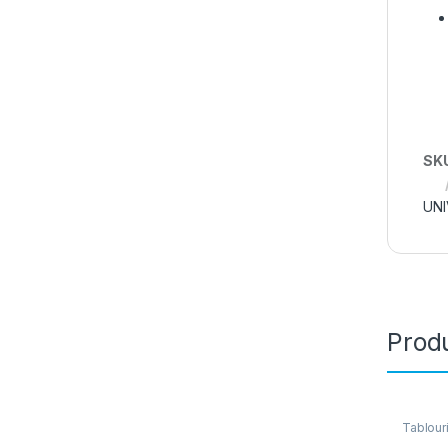
SK
UNI
Produ
Tablouri
Electric