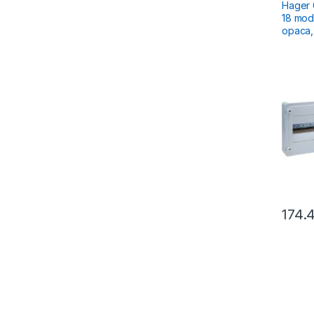
Reziden
Hager G
18 mod
opaca,
174.