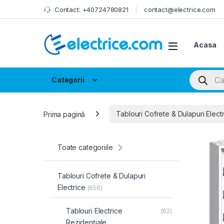
Skip to navigation
Skip to content
Contact: +40724780821
contact@electrice.com
Acasa
Products
Categorii
Prima pagină
Tablouri Cofrete & Dulapuri Elect
Toate categoriile
Tablouri Cofrete & Dulapuri
Electrice
(656)
Tablouri Electrice
(62)
Rezidențiale