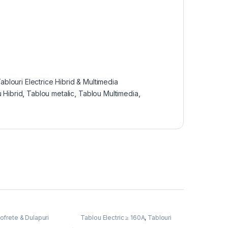
ablouri Electrice Hibrid & Multimedia
 Hibrid
,
Tablou metalic
,
Tablou Multimedia
,
ofrete & Dulapuri
Tablou Electric ≥ 160A
,
Tablouri
Tablouri Electrice
Cofrete & Dulapuri Electrice