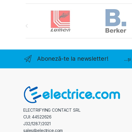
Brands Carousel
Aboneză-te la newsletter!
...ș
ELECTRIFYING CONTACT SRL
CUI: 44522626
J32/1287/2021
sales@electrice.com