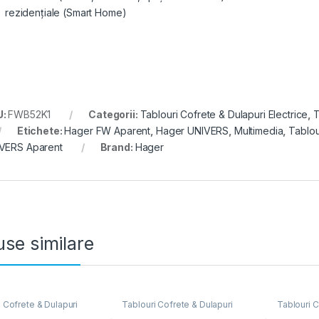
rezidențiale (Smart Home)
U:
FWB52K1
Categorii:
Tablouri Cofrete & Dulapuri Electrice
,
T
Etichete:
Hager FW Aparent
,
Hager UNIVERS
,
Multimedia
,
Tablou
VERS Aparent
Brand:
Hager
se similare
 Cofrete & Dulapuri
Tablouri Cofrete & Dulapuri
Tablouri C
e
,
Tablouri Electrice
Electrice
,
Tablouri Electrice
Electrice
,