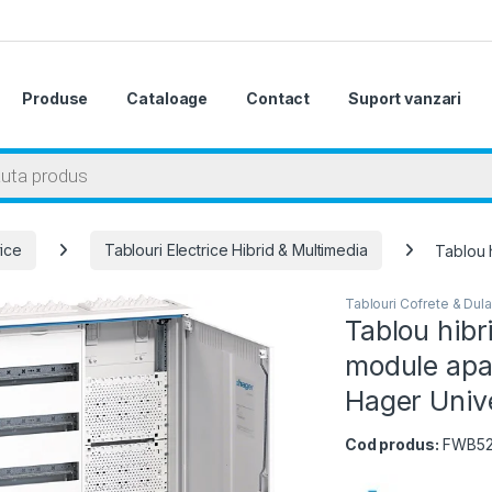
Produse
Cataloage
Contact
Suport vanzari
 search
rice
Tablouri Electrice Hibrid & Multimedia
Tablou 
Tablouri Cofrete & Dula
Tablou hibr
module apa
Hager Univ
Cod produs:
FWB52