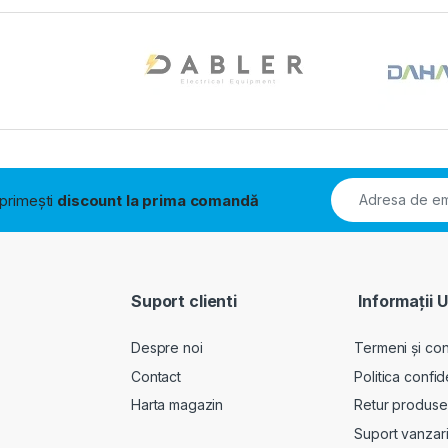
i primești
discount la prima comandă
Suport clienti
Informații U
Despre noi
Termeni și cond
Contact
Politica confid
Harta magazin
Retur produse
Suport vanzar