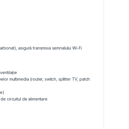
rbonat), asigură transmisia semnalului Wi-Fi
ventilație
lor multimedia (router, switch, splitter TV, patch
te)
de circuitul de alimentare