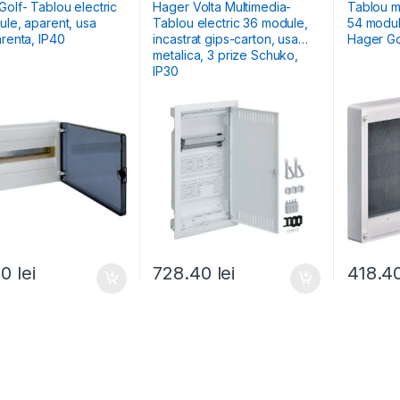
țiale Aparente
Hibrid & Multimedia
Hibrid & M
olf- Tablou electric
Hager Volta Multimedia-
Tablou m
ule, aparent, usa
Tablou electric 36 module,
54 modul
arenta, IP40
incastrat gips-carton, usa
Hager Go
metalica, 3 prize Schuko,
IP30
70
lei
728.40
lei
418.4