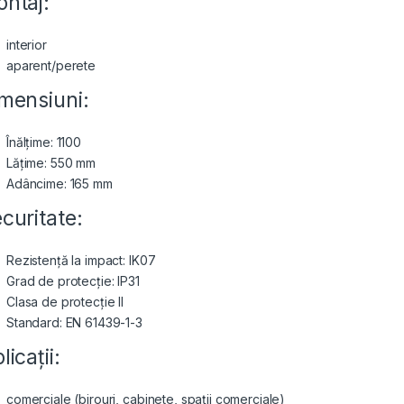
ntaj:
interior
aparent/perete
mensiuni:
Înălțime: 1100
Lățime: 550 mm
Adâncime: 165 mm
curitate:
Rezistență la impact: IK07
Grad de protecție: IP31
Clasa de protecție II
Standard: EN 61439-1-3
licații:
comerciale (birouri, cabinete, spații comerciale)