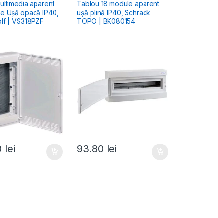
ultimedia
Rezidențiale Aparente
ultimedia aparent
Tablou 18 module aparent
e Ușă opacă IP40,
ușă plină IP40, Schrack
lf | VS318PZF
TOPO | BK080154
0
lei
93.80
lei