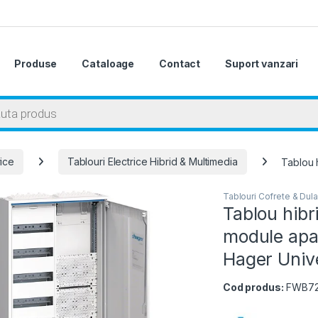
Produse
Cataloage
Contact
Suport vanzari
 search
rice
Tablouri Electrice Hibrid & Multimedia
Tablou 
Tablouri Cofrete & Dula
Tablou hibr
module apa
Hager Univ
Cod produs:
FWB7