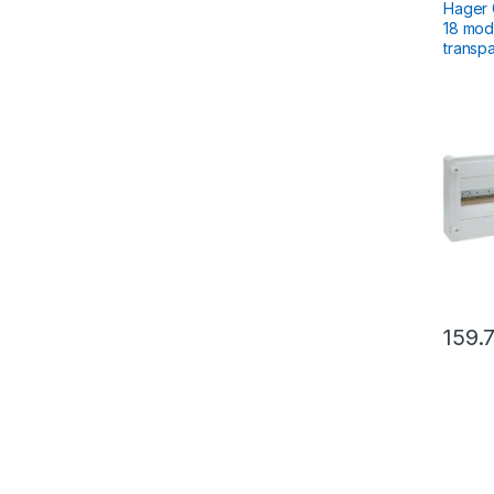
Reziden
Hager G
18 mod
transp
159.