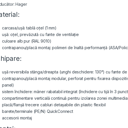
ducător: Hager
terial:
carcasa/ușă: tablă oțel (1 mm)
ușă: oțel, prevăzută cu fante de ventilație
culoare alb pur (RAL 9010)
contrapanou/placă montaj: polimeri de înaltă performanță (ASA/Polica
hipare:
ușă reversibila stânga/dreapta (unghi deschidere: 130°) cu fante de 
contrapanou/placă montaj modular, perforat pentru fixarea dispozitive
panel)
sistem închidere: mâner rabatabil integrat (închidere cu tijă în 3 punc
compartimentare verticală continuă pentru izolarea zonei multimedia 
placă/flanșă trecere cabluri detașabile din plastic flexibil
barete/terminale (PE/N) QuickConnect
accesorii montaj