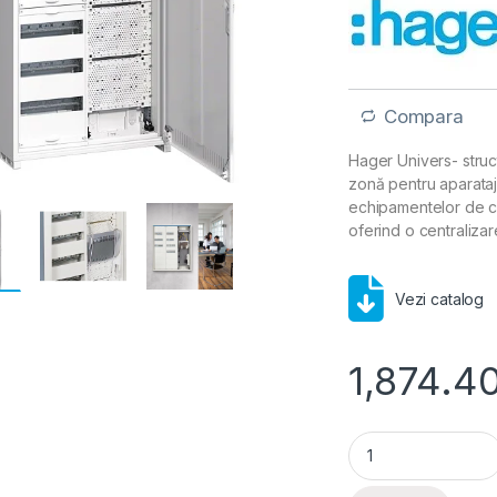
Compara
Hager Univers- struct
zonă pentru aparata
echipamentelor de cur
oferind o centralizare
Vezi catalog
1,874.4
Tablou hibrid meta