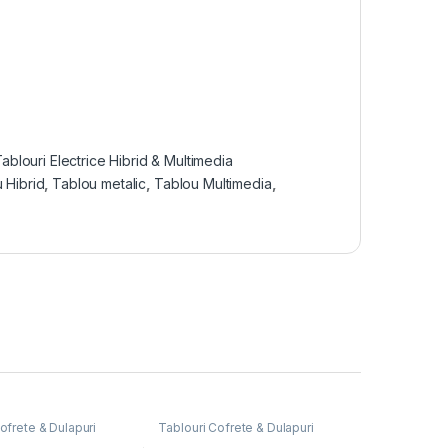
ablouri Electrice Hibrid & Multimedia
 Hibrid
,
Tablou metalic
,
Tablou Multimedia
,
ofrete & Dulapuri
Tablouri Cofrete & Dulapuri
Tablouri Electrice
Electrice
,
Tablouri Electrice