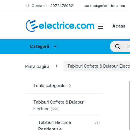
Skip to navigation
Skip to content
Contact: +40724780821
contact@electrice.com
Acasa
Products
Categorii
Prima pagină
Tablouri Cofrete & Dulapuri Elect
Toate categoriile
Tablouri Cofrete & Dulapuri
Electrice
(656)
Tablouri Electrice
(62)
Rezidențiale