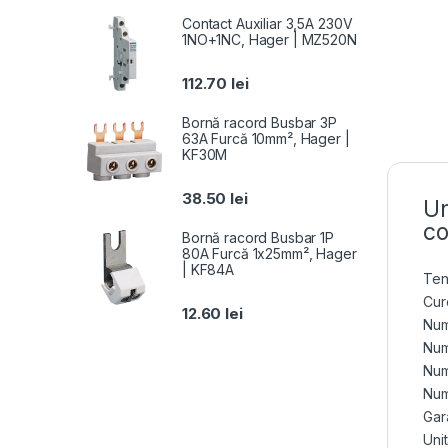
Contact Auxiliar 3,5A 230V
1NO+1NC, Hager | MZ520N
112.70
lei
Bornă racord Busbar 3P
63A Furcă 10mm², Hager |
KF30M
38.50
lei
Un
co
Bornă racord Busbar 1P
80A Furcă 1x25mm², Hager
| KF84A
Ten
Cur
12.60
lei
Num
Num
Num
Num
Gara
Uni