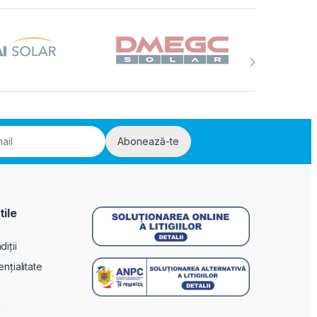
Abonează-te
tile
iții
ențialitate
i