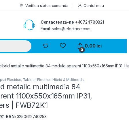
Verifica status comanda
Contul meu
Contactează-ne
+40724780821
Email: sales@electrice.com
0.00
lei
0
hibrid metalic multimedia 84 module aparent 1100x550x165mm IP31, 
puri Electrice
,
Tablouri Electrice Hibrid & Multimedia
id metalic multimedia 84
rent 1100x550x165mm IP31,
ers | FWB72K1
2K1
EAN:
3250612740253