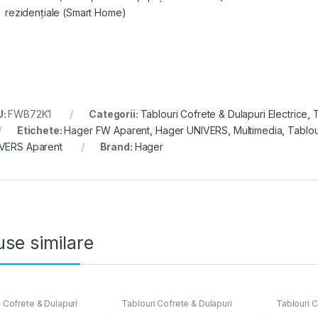
rezidențiale (Smart Home)
U:
FWB72K1
Categorii:
Tablouri Cofrete & Dulapuri Electrice
,
T
Etichete:
Hager FW Aparent
,
Hager UNIVERS
,
Multimedia
,
Tablou
VERS Aparent
Brand:
Hager
se similare
 Cofrete & Dulapuri
Tablouri Cofrete & Dulapuri
Tablouri C
e
,
Tablouri Electrice
Electrice
,
Tablouri Electrice
Electrice
,