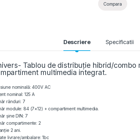
Compara
Descriere
Specificatii
ivers- Tablou de distribuție hibrid/combo 
mpartiment multimedia integrat.
siune nominală: 400V AC
ent nominal: 125 A
ăr rânduri: 7
ăr module: 84 (7×12) + compartiment multimedia.
ăr șine DIN: 7
ăr compartimente: 2
nție 2 ani.
tate livrare/ambalare: 1bc