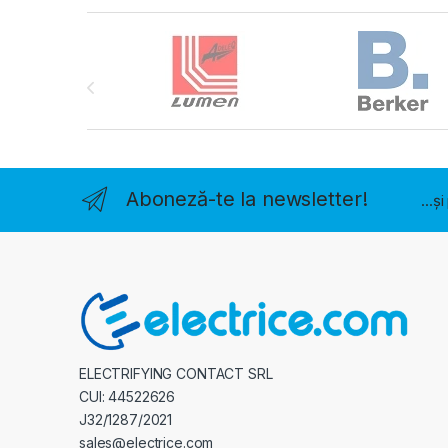
Brands Carousel
Aboneză-te la newsletter!
...ș
ELECTRIFYING CONTACT SRL
CUI: 44522626
J32/1287/2021
sales@electrice.com