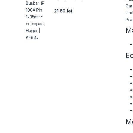
Gara
21.80
lei
Uni
Pro
Ma
Ec
Mo