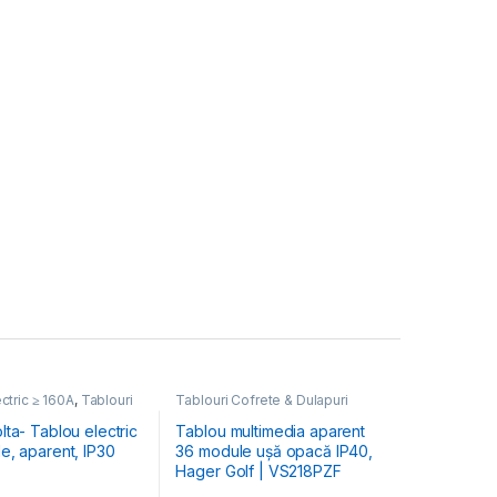
ctric ≥ 160A
,
Tablouri
Tablouri Cofrete & Dulapuri
Dulapuri Electrice
Electrice
,
Tablouri Electrice
Hibrid & Multimedia
ta- Tablou electric
Tablou multimedia aparent
e, aparent, IP30
36 module ușă opacă IP40,
Hager Golf | VS218PZF