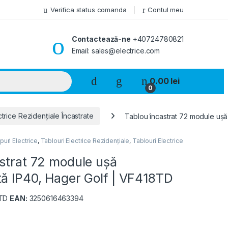
Verifica status comanda
Contul meu
Contactează-ne
+40724780821
Email: sales@electrice.com
0.00
lei
0
ctrice Rezidențiale Încastrate
Tablou încastrat 72 module ușă
puri Electrice
,
Tablouri Electrice Rezidențiale
,
Tablouri Electrice
strat 72 module ușă
ă IP40, Hager Golf | VF418TD
TD
EAN:
3250616463394