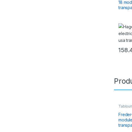
18 modu
transp
158.
Produ
Tablouri
Electric
Reziden
Freder-
module
transp