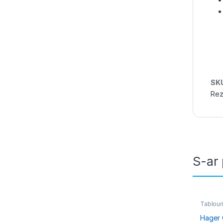
SK
Rez
S-ar 
Tablouri
Electric
Rezidenț
Hager G