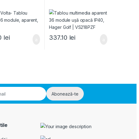
0
lei
337.10
lei
Abonează-te
tile