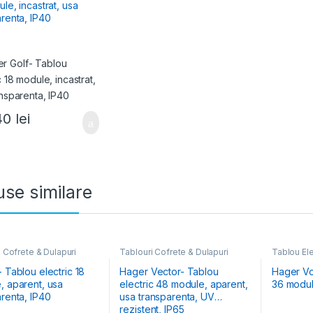
le, incastrat, usa
arenta, IP40
40
lei
se similare
 Cofrete & Dulapuri
Tablouri Cofrete & Dulapuri
Tablou Ele
e
,
Tablouri Electrice
Electrice
Cofrete & 
țiale Aparente
 Tablou electric 18
Hager Vector- Tablou
Hager Vol
, aparent, usa
electric 48 module, aparent,
36 modul
arenta, IP40
usa transparenta, UV
rezistent, IP65