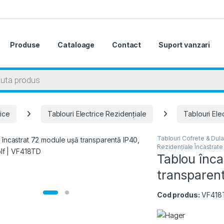
Produse
Cataloage
Contact
Suport vanzari
 search
rice
Tablouri Electrice Rezidențiale
Tablouri Ele
Tablouri Cofrete & Dula
Rezidențiale Încastrate
Tablou înca
transparent
Cod produs:
VF418