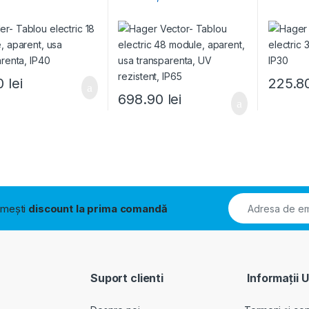
70
lei
225.8
698.90
lei
rimești
discount la prima comandă
Suport clienti
Informații U