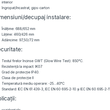
interior
îngropat/încastrat, gips-carton
mensiuni/decupaj instalare:
Înălțime: 688/652 mm
Lățime: 460/426 mm
Adâncime: 97,50/72 mm
curitate:
Testul firelor încinse GWT (Glow Wire Test): 850°C.
Rezistență la impact: IK07
Grad de protecție IP40.
Clasa de protecție II
Temperatură mediu operare: -25…40°C
Standard: IEC EN 61 439-3, ΙΕC EN 60 695-2-10 și IEC EN 60 695-2-1
licații:
rezidențiale