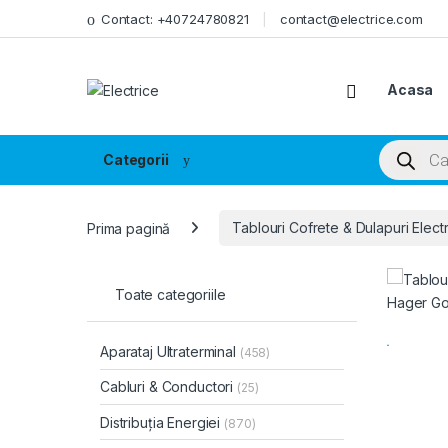
Skip to navigation
Skip to content
Contact: +40724780821
contact@electrice.com
Acasa
Products
Categorii
Prima pagină
Tablouri Cofrete & Dulapuri Elect
Toate categoriile
Aparataj Ultraterminal
(458)
Cabluri & Conductori
(25)
Distribuția Energiei
(870)