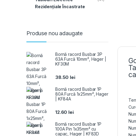
Rezidențiale Încastrate
Produse nou adaugate
Bornă racord Busbar 3P
63A Furcă 10mm², Hager |
Go
KF30M
Ta
ca
38.50
lei
Bornă racord Busbar 1P
80A Furcă 1x25mm², Hager
| KF84A
Ten
Cur
12.60
lei
Num
Num
Bornă racord Busbar 1P
Num
100A Pin 1x35mm² cu
capac, Hager | KF83D
Num