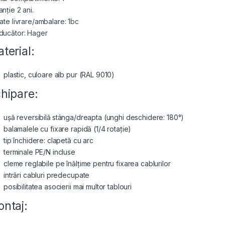
nție 2 ani.
tate livrare/ambalare: 1bc
ducător: Hager
terial:
plastic, culoare alb pur (RAL 9010)
hipare:
ușă reversibilă
stânga/dreapta (unghi deschidere: 180°)
balamalele cu fixare rapidă (1/4 rotație)
tip închidere: clapetă cu arc
terminale PE/N incluse
cleme reglabile pe înălțime pentru fixarea cablurilor
intrări cabluri predecupate
posibilitatea asocierii mai multor tablouri
ntaj: