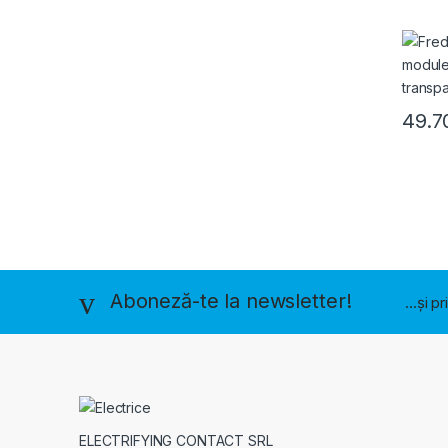
49.
Brands Carousel
Aboneză-te la newsletter!
...și p
ELECTRIFYING CONTACT SRL