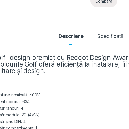
Compara
Descriere
Specificatii
lf- design premiat cu Reddot Design Award
blourile Golf oferă eficiență la instalare, f
litate și design.
siune nominală: 400V
ent nominal: 63A
ăr rânduri: 4
ăr module: 72 (4×18)
ăr șine DIN: 4
ăr compartimente: 1