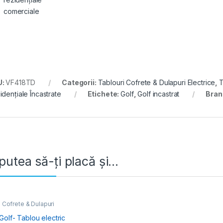
comerciale
U:
VF418TD
Categorii:
Tablouri Cofrete & Dulapuri Electrice
,
T
idențiale Încastrate
Etichete:
Golf
,
Golf incastrat
Bran
putea să-ți placă și…
 Cofrete & Dulapuri
e
,
Tablouri Electrice
iale Încastrate
olf- Tablou electric