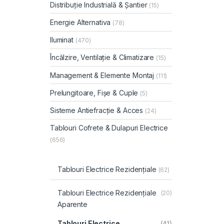
Distribuție Industrială & Șantier
(15)
Energie Alternativa
(78)
Iluminat
(470)
Încălzire, Ventilație & Climatizare
(15)
Management & Elemente Montaj
(111)
Prelungitoare, Fișe & Cuple
(5)
Sisteme Antiefracție & Acces
(24)
Tablouri Cofrete & Dulapuri Electrice
(656)
Tablouri Electrice Rezidențiale
(62)
Tablouri Electrice Rezidențiale
(20)
Aparente
Tablouri Electrice
(41)