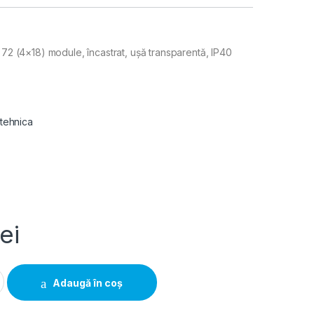
 72 (4×18) module, încastrat, ușă transparentă, IP40
 tehnica
lei
2 module ușă transparentă IP40, Hager Golf | VF418TD quantity
Adaugă în coș