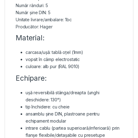
Număr rânduri: 5
Număr șine DIN: 5
Unitate livrare/ambalare: 1bc
Producător: Hager
Material:
carcasa/ușă: tablă oțel (1mm)
vopsit în câmp electrostatic
culoare: alb pur (RAL 9010)
Echipare:
ușă reversibilă
stânga/dreapta (unghi
deschidere: 130°)
tip închidere: cu cheie
ansamblu șine DIN, plastroane pentru
echipament modular
intrare cablu (partea superioară/inferioară) prin
flanșe flexibile/detașabile cu presetupe