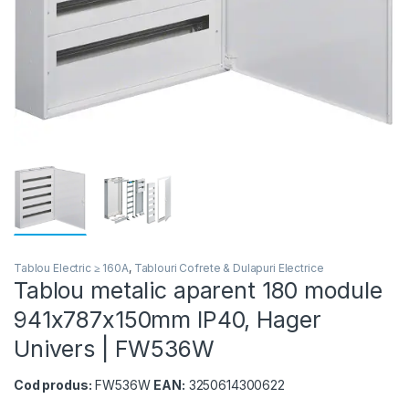
Tablou Electric ≥ 160A
,
Tablouri Cofrete & Dulapuri Electrice
Tablou metalic aparent 180 module
941x787x150mm IP40, Hager
Univers | FW536W
Cod produs:
FW536W
EAN:
3250614300622