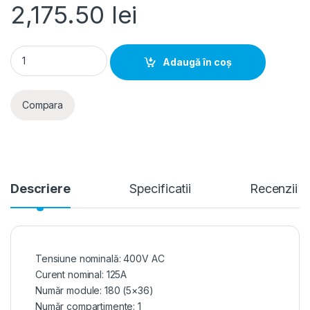
2,175.50
lei
Tablou metalic aparent 180 module 941x787x150mm IP40, Ha
Adaugă în coș
Compara
Descriere
Specificatii
Recenzii
Tensiune nominală: 400V AC
Curent nominal: 125A
Număr module: 180 (5×36)
Număr compartimente: 1