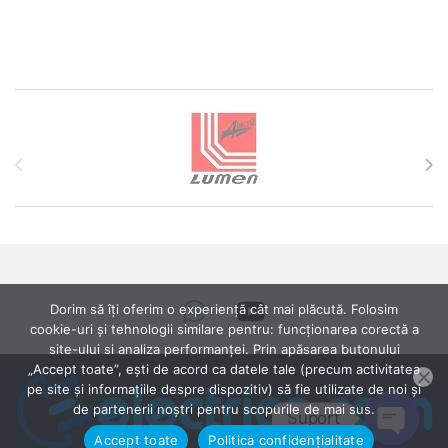
Brands Carousel
Dorim să îți oferim o experiență cât mai plăcută. Folosim
cookie-uri și tehnologii similare pentru: funcționarea corectă a
site-ului si analiza performanței. Prin apăsarea butonului
„Accept toate”, ești de acord ca datele tale (precum activitatea
pe site și informațiile despre dispozitiv) să fie utilizate de noi și
de partenerii noștri pentru scopurile de mai sus.
Suport
Accept toate
Politica confidențialitate