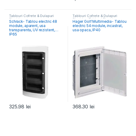
Tablouri Cofrete & Dulapuri
Tablouri Cofrete & Dulapuri
Electrice
Electrice
,
Tablouri Electrice
Schrack- Tablou electric 48
Hager Golf Multimedia- Tablou
Hibrid & Multimedia
module, aparent, usa
electric 54 module, incastrat,
transparenta, UV rezistent,
usa opaca, IP40
IP65
325.98
lei
368.30
lei