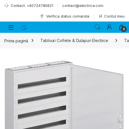
Skip to navigation
Skip to content
Contact: +40724780821
contact@electrice.com
Verifica status comanda
Contul meu
0
Prima pagină
Tablouri Cofrete & Dulapuri Electrice
Ta