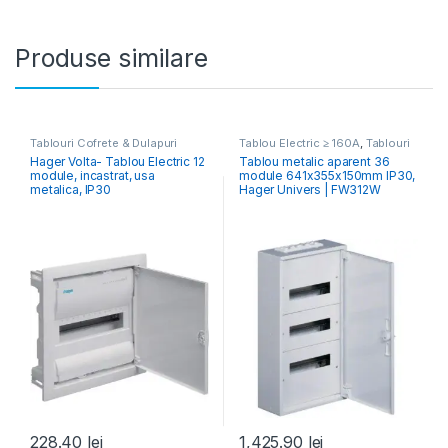
Produse similare
Tablouri Cofrete & Dulapuri
Tablou Electric ≥ 160A
,
Tablouri
Electrice
,
Tablouri Electrice
Cofrete & Dulapuri Electrice
,
Hager Volta- Tablou Electric 12
Tablou metalic aparent 36
Rezidențiale Încastrate
Tablouri Electrice Comercial &
module, incastrat, usa
module 641x355x150mm IP30,
Industrial
metalica, IP30
Hager Univers | FW312W
228.40
lei
1,425.90
lei