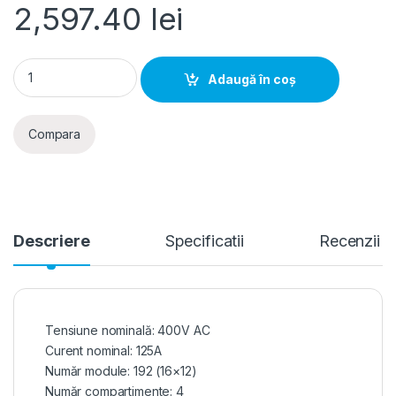
2,597.40
lei
Tablou metalic aparent 192 module 650x1050x165mm IP44, H
Adaugă în coș
Compara
Descriere
Specificatii
Recenzii
Tensiune nominală: 400V AC
Curent nominal: 125A
Număr module: 192 (16×12)
Număr compartimente: 4