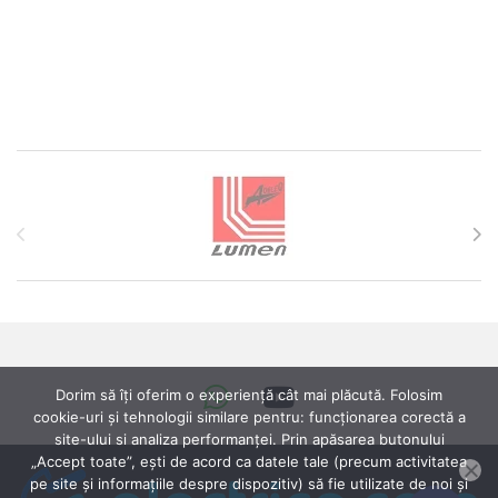
Brands Carousel
Dorim să îți oferim o experiență cât mai plăcută. Folosim
cookie-uri și tehnologii similare pentru: funcționarea corectă a
site-ului si analiza performanței. Prin apăsarea butonului
„Accept toate”, ești de acord ca datele tale (precum activitatea
pe site și informațiile despre dispozitiv) să fie utilizate de noi și