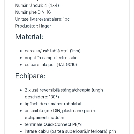
Număr rânduri: 4 (4×4)
Număr șine DIN: 16
Unitate livrare/ambalare: 1bc
Producător: Hager
Material:
carcasa/ușă: tablă oțel (1mm)
vopsit în câmp electrostatic
culoare: alb pur (RAL 9010)
Echipare:
2 x ușă reversibilă
stânga/dreapta (unghi
deschidere: 130°)
tip închidere: mâner rabatabil
ansamblu șine DIN, plastroane pentru
echipament modular
terminale QuickConnect PE/N
intrare cablu (partea superioară/inferioară) prin