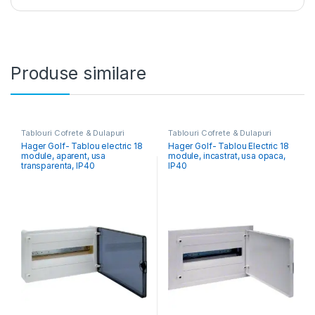
Produse similare
Tablouri Cofrete & Dulapuri
Tablouri Cofrete & Dulapuri
Electrice
,
Tablouri Electrice
Electrice
,
Tablouri Electrice
Hager Golf- Tablou electric 18
Hager Golf- Tablou Electric 18
Rezidențiale Aparente
Rezidențiale Încastrate
module, aparent, usa
module, incastrat, usa opaca,
transparenta, IP40
IP40