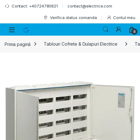
Skip to navigation
Skip to content
Contact: +40724780821
contact@electrice.com
Verifica status comanda
Contul meu
0
Prima pagină
Tablouri Cofrete & Dulapuri Electrice
Ta