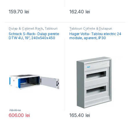
159.70
lei
162.40
lei
Dulap & Cabinet Rack
,
Tablouri
Tablouri Cofrete & Dulapuri
Cofrete & Dulapuri Electrice
Electrice
,
Tablouri Electrice
Schrack S-Rack- Dulap perete
Hager Volta- Tablou electric 24
Rezidențiale Aparente
DTW 4U, 19″, 240x540x450
module, aparent, IP30
730.00
lei
606.00
lei
165.40
lei