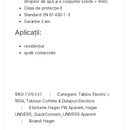
stropilor de apă și a corpurilor solide > 1mm)
Clasa de protecție II
Standard: EN 61 439-1 -3
Garanție 2 ani.
Aplicații:
rezidențial
spatii comerciale
SKU:
FWB44S
Categorii:
Tablou Electric ≥
160A
,
Tablouri Cofrete & Dulapuri Electrice
Etichete:
Hager FW Aparent
,
Hager
UNIVERS
,
QuickConnect
,
UNIVERS Aparent
Brand:
Hager