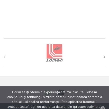
Brands Carousel
Dorim să îți oferim o experiență cât mai plăcută. Folosim
cookie-uri și tehnologii similare pentru: funcționarea corectă a
site-ului si analiza performanței. Prin apăsarea butonului
„Accept toate”, ești de acord ca datele tale (precum activitatea