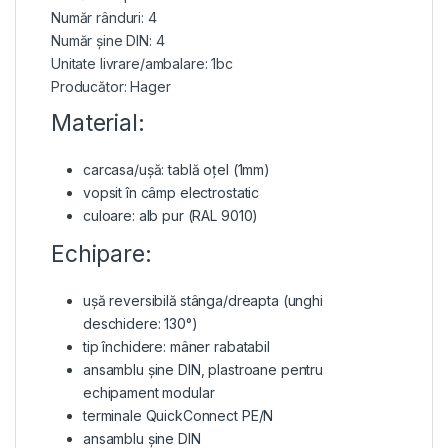
Număr rânduri: 4
Număr șine DIN: 4
Unitate livrare/ambalare: 1bc
Producător: Hager
Material:
carcasa/ușă: tablă oțel (1mm)
vopsit în câmp electrostatic
culoare: alb pur (RAL 9010)
Echipare:
ușă reversibilă
stânga/dreapta (unghi
deschidere: 130°)
tip închidere: mâner rabatabil
ansamblu șine DIN, plastroane pentru
echipament modular
terminale QuickConnect PE/N
ansamblu șine DIN