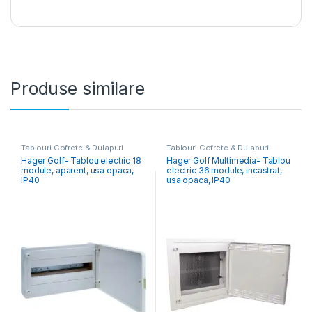
Produse similare
Tablouri Cofrete & Dulapuri
Tablouri Cofrete & Dulapuri
Electrice
,
Tablouri Electrice
Electrice
,
Tablouri Electrice
Hager Golf- Tablou electric 18
Hager Golf Multimedia- Tablou
Rezidențiale Aparente
Hibrid & Multimedia
module, aparent, usa opaca,
electric 36 module, incastrat,
IP40
usa opaca, IP40