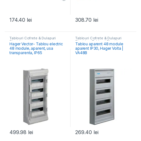
174.40
lei
308.70
lei
Tablouri Cofrete & Dulapuri
Tablouri Cofrete & Dulapuri
Electrice
Electrice
,
Tablouri Electrice
Hager Vector- Tablou electric
Tablou aparent 48 module
Rezidențiale Aparente
48 module, aparent, usa
aparent IP30, Hager Volta |
transparenta, IP65
VA48B
499.98
lei
269.40
lei