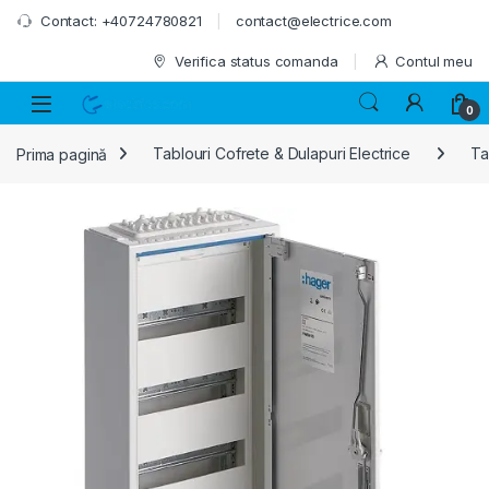
Skip to navigation
Skip to content
Contact: +40724780821
contact@electrice.com
Verifica status comanda
Contul meu
0
Prima pagină
Tablouri Cofrete & Dulapuri Electrice
Ta