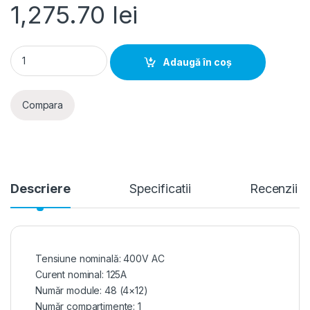
1,275.70
lei
Tablou metalic aparent 48 module 650x300x165mm IP44, Hag
Adaugă în coș
Compara
Descriere
Specificatii
Recenzii
Tensiune nominală: 400V AC
Curent nominal: 125A
Număr module: 48 (4×12)
Număr compartimente: 1