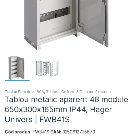
Tablou Electric ≥ 160A
,
Tablouri Cofrete & Dulapuri Electrice
Tablou metalic aparent 48 module
650x300x165mm IP44, Hager
Univers | FWB41S
Cod produs:
FWB41S
EAN:
3250612735679