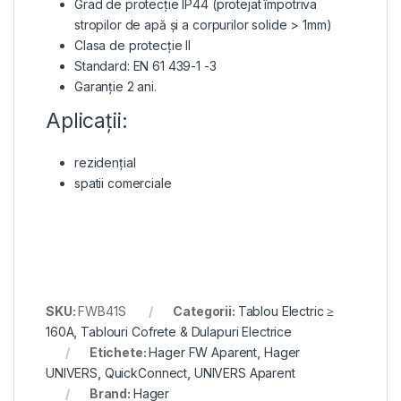
Grad de protecție IP44 (protejat împotriva
stropilor de apă și a corpurilor solide > 1mm)
Clasa de protecție II
Standard: EN 61 439-1 -3
Garanție 2 ani.
Aplicații:
rezidențial
spatii comerciale
SKU:
FWB41S
Categorii:
Tablou Electric ≥
160A
,
Tablouri Cofrete & Dulapuri Electrice
Etichete:
Hager FW Aparent
,
Hager
UNIVERS
,
QuickConnect
,
UNIVERS Aparent
Brand:
Hager